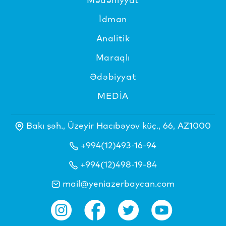
İdman
Analitik
Maraqlı
Ədəbiyyat
MEDİA
Bakı şəh., Üzeyir Hacıbəyov küç., 66, AZ1000
+994(12)493-16-94
+994(12)498-19-84
mail@yeniazerbaycan.com