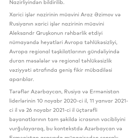
Nazirliyindən bildirilib.
Xarici işlər nazirinin müavini Araz Əzimov və
Rusiyanın xarici işlər nazirinin müavini
Aleksandr Qruşkonun rəhbərlik etdiyi
nümayəndə heyətləri Avropa təhlükəsizliyi,
Avropa regional təşkilatlarının gündəliyində
duran məsələlər və regional təhlükəsizlik
vəziyyəti ətrafında geniş fikir mübadiləsi
aparıblar.
Tərəflər Azərbaycan, Rusiya və Ermənistan
liderlərinin 10 noyabr 2020-ci il, 11 yanvar 2021-
ci il və 26 noyabr 2021-ci il üçtərəfli
bəyanatlarının tam şəkildə icrasının vacibliyini
vurğulayaraq, bu kontekstdə Azərbaycan və
Ermənistan arasında münaqişədən sonrakı