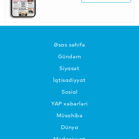
Əsas səhifə
Gündəm
Siyasət
İqtisadiyyat
Sosial
YAP xəbərləri
Müsahibə
Dünya
Mədəniyyat