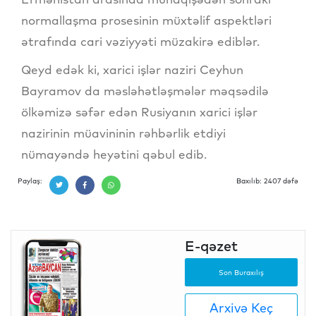
normallaşma prosesinin müxtəlif aspektləri
ətrafında cari vəziyyəti müzakirə ediblər.
Qeyd edək ki, xarici işlər naziri Ceyhun
Bayramov da məsləhətləşmələr məqsədilə
ölkəmizə səfər edən Rusiyanın xarici işlər
nazirinin müavininin rəhbərlik etdiyi
nümayəndə heyətini qəbul edib.
Paylaş:
Baxılıb: 2407 dəfə
E-qəzet
Son Buraxılış
Arxivə Keç