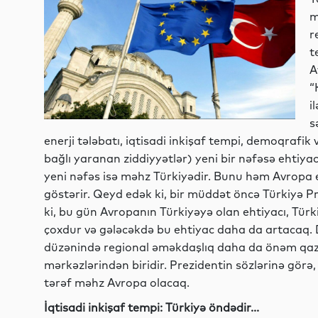
m
r
t
A
“
i
s
enerji tələbatı, iqtisadi inkişaf tempi, demoqrafik 
bağlı yaranan ziddiyyətlər) yeni bir nəfəsə ehtiyac
yeni nəfəs isə məhz Türkiyədir. Bunu həm Avropa et
göstərir. Qeyd edək ki, bir müddət öncə Türkiyə P
ki, bu gün Avropanın Türkiyəyə olan ehtiyacı, Tü
çoxdur və gələcəkdə bu ehtiyac daha da artacaq. Dö
düzənində regional əməkdaşlıq daha da önəm qaza
mərkəzlərindən biridir. Prezidentin sözlərinə gör
tərəf məhz Avropa olacaq.
İqtisadi inkişaf tempi: Türkiyə öndədir...