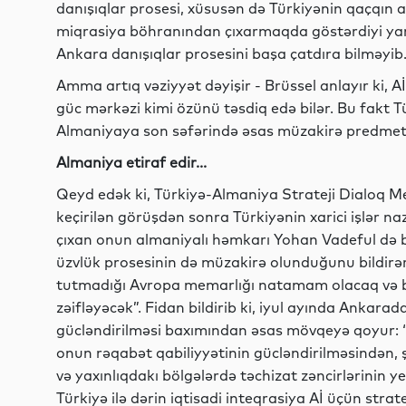
danışıqlar prosesi, xüsusən də Türkiyənin qaçqın 
miqrasiya böhranından çıxarmaqda göstərdiyi yard
Ankara danışıqlar prosesini başa çatdıra bilməyib
Amma artıq vəziyyət dəyişir - Brüssel anlayır ki, Aİ
güc mərkəzi kimi özünü təsdiq edə bilər. Bu fakt Tü
Almaniyaya son səfərində əsas müzakirə predmetlə
Almaniya etiraf edir...
Qeyd edək ki, Türkiyə-Almaniya Strateji Dialoq Me
keçirilən görüşdən sonra Türkiyənin xarici işlər n
çıxan onun almaniyalı həmkarı Yohan Vadeful də b
üzvlük prosesinin də müzakirə olunduğunu bildirərək
tutmadığı Avropa memarlığı natamam olacaq və b
zəifləyəcək”. Fidan bildirib ki, iyul ayında Ankara
gücləndirilməsi baxımından əsas mövqeyə qoyur: “M
onun rəqabət qabiliyyətinin gücləndirilməsindən, 
və yaxınlıqdakı bölgələrdə təchizat zəncirlərinin 
Türkiyə ilə dərin iqtisadi inteqrasiya Aİ üçün stratej