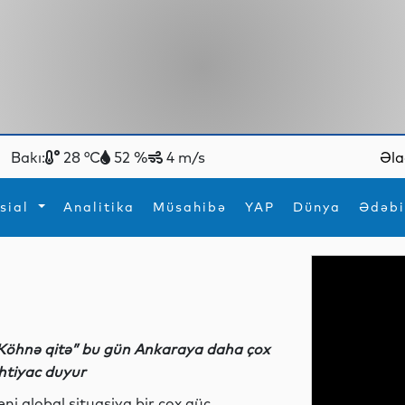
Bakı:
28 °C
52 %
4 m/s
Əla
sial
Analitika
Müsahibə
YAP
Dünya
Ədəbi
ya
İdman
Maraqlı
İdman
Yeni texnologiyalar
Köhnə qitə” bu gün Ankaraya daha çox
htiyac duyur
eni qlobal situasiya bir çox güc