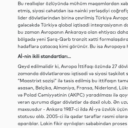
Bu reallıqlar özlüyündə mühüm məqamlardan xəbər 
etmiş, siyasi cəhətdən isə nəinki yerləşdiyi coğra
lider dövlətlərindən birinə çevrilmiş Türkiyə Avropa
gələcəkdə Türkiyə qlobal iqtisadi inteqrasiyanın 
bu zaman Avropanın Ankaraya olan ehtiyacı daha ç
bölgədə yeni Şərq-Qərb tranzit xətti formalaşdı
hədəflərə çatacaq kimi görünür. Bu isə Avropaya h
Aİ-nin ikili standartları...
Qeyd edilməlidir ki, Avropa İttifaqı özündə 27 dövl
zamanda dövlətlərarası iqtisadi və siyasi təşkilat s
“Maastrixt sazişi” ilə təsis edilmiş bu ittifaqın təmə
əsasən, Belçika, Almaniya, Fransa, Niderland, Lü
və Polad Cəmiyyətinin (AKPC) yaradılması ilə qo
verən quruma digər dövlətlər də daxil olub. Ən u
məxsusdur - Ankara 1987-ci ildə Aİ-yə üzvlük üçü
statusu alıb. 2005-ci ilə qədər tərəflər rəsmi olar
aparıblar. Lakin fikir ayrılıqları səbəbindən proses