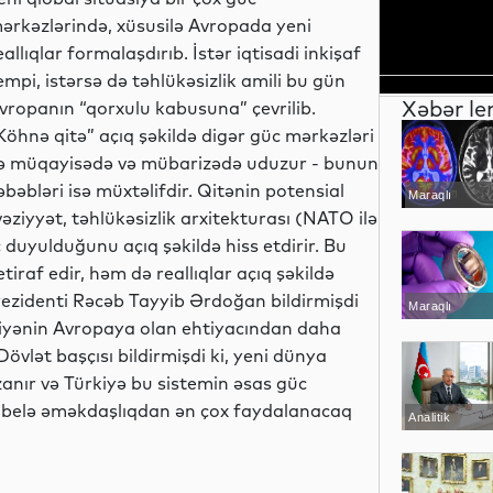
ərkəzlərində, xüsusilə Avropada yeni
eallıqlar formalaşdırıb. İstər iqtisadi inkişaf
empi, istərsə də təhlükəsizlik amili bu gün
Xəbər le
vropanın “qorxulu kabusuna” çevrilib.
Köhnə qitə” açıq şəkildə digər güc mərkəzləri
lə müqayisədə və mübarizədə uduzur - bunun
əbəbləri isə müxtəlifdir. Qitənin potensial
Maraqlı
vəziyyət, təhlükəsizlik arxitekturası (NATO ilə
 duyulduğunu açıq şəkildə hiss etdirir. Bu
iraf edir, həm də reallıqlar açıq şəkildə
rezidenti Rəcəb Tayyib Ərdoğan bildirmişdi
Maraqlı
rkiyənin Avropaya olan ehtiyacından daha
vlət başçısı bildirmişdi ki, yeni dünya
nır və Türkiyə bu sistemin əsas güc
ə, belə əməkdaşlıqdan ən çox faydalanacaq
Analitik