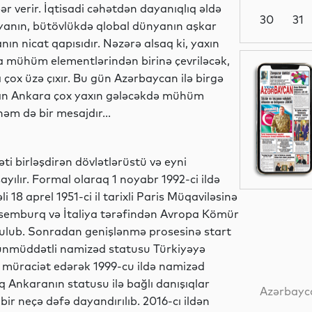
verir. İqtisadi cəhətdən dayanıqlıq əldə
30
31
fiyanın, bütövlükdə qlobal dünyanın aşkar
nın nicat qapısıdır. Nəzərə alsaq ki, yaxın
da mühüm elementlərindən birinə çevriləcək,
Dünya
ox üzə çıxır. Bu gün Azərbaycan ilə birgə
ran Ankara çox yaxın gələcəkdə mühüm
əm də bir mesajdır...
Dünya
əti birləşdirən dövlətlərüstü və eyni
ayılır. Formal olaraq 1 noyabr 1992-ci ildə
li 18 aprel 1951-ci il tarixli Paris Müqaviləsinə
Dünya
ksemburq və İtaliya tərəfindən Avropa Kömür
yulub. Sonradan genişlənmə prosesinə start
zunmüddətli namizəd statusu Türkiyəyə
n müraciət edərək 1999-cu ildə namizəd
Dünya
aq Ankaranın statusu ilə bağlı danışıqlar
Azərbayca
 bir neçə dəfə dayandırılıb. 2016-cı ildən