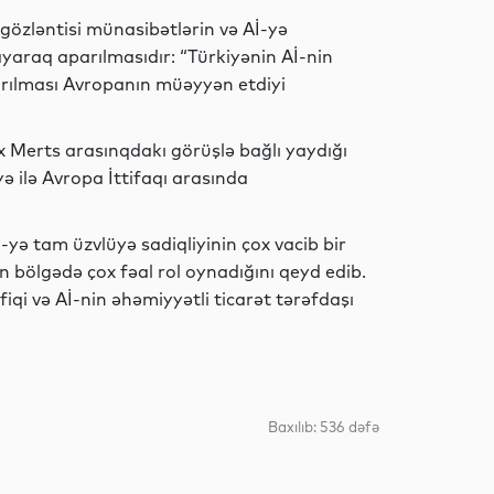
Dünya
gözləntisi münasibətlərin və Aİ-yə
ayaraq aparılmasıdır: “Türkiyənin Aİ-nin
ırılması Avropanın müəyyən etdiyi
Dünya
 Merts arasınqdakı görüşlə bağlı yaydığı
ə ilə Avropa İttifaqı arasında
Hadisə
-yə tam üzvlüyə sadiqliyinin çox vacib bir
n bölgədə çox fəal rol oynadığını qeyd edib.
qi və Aİ-nin əhəmiyyətli ticarət tərəfdaşı
Dünya
Baxılıb: 536 dəfə
Siyasət