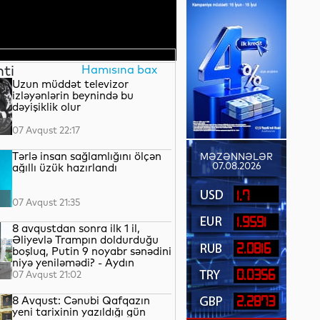
nti
Hamısına bax
Uzun müddət televizor
izləyənlərin beynində bu
dəyişiklik olur
07 Avqust 22:17
Tərlə insan sağlamlığını ölçən
MƏZƏNNƏLƏR
07.08.2026
ağıllı üzük hazırlandı
1.7
07 Avqust 21:35
1.9591
8 avqustdan sonra ilk 1 il,
Əliyevlə Trampın doldurduğu
2.0816
boşluq, Putin 9 noyabr sənədini
niyə yeniləmədi? - Aydın
QULİYEV yazır...
0.0356
07 Avqust 21:02
8 Avqust: Cənubi Qafqazın
2.2873
yeni tarixinin yazıldığı gün