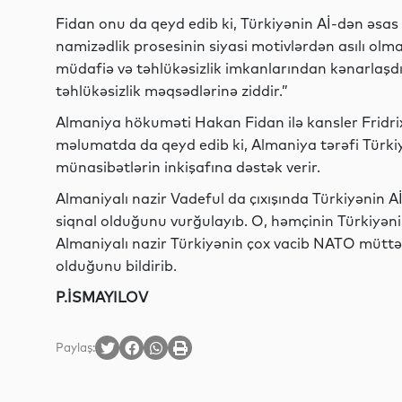
Fidan onu da qeyd edib ki, Türkiyənin Aİ-dən əsas 
namizədlik prosesinin siyasi motivlərdən asılı olm
müdafiə və təhlükəsizlik imkanlarından kənarlaşd
təhlükəsizlik məqsədlərinə ziddir.”
Almaniya hökuməti Hakan Fidan ilə kansler Fridrix
məlumatda da qeyd edib ki, Almaniya tərəfi Türkiy
münasibətlərin inkişafına dəstək verir.
Almaniyalı nazir Vadeful da çıxışında Türkiyənin Aİ
siqnal olduğunu vurğulayıb. O, həmçinin Türkiyəni
Almaniyalı nazir Türkiyənin çox vacib NATO müttəfi
olduğunu bildirib.
P.İSMAYILOV
Paylaş: