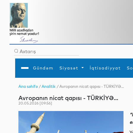
Gündəm
Siyasət
İqtisadiyyat
So
Ana səhifə
/
Analitik
/ Avropanın nicat qapısı - TÜRKİYƏ...
Ana səhifə
Ədəbiyyat
Siyasət
Sosial
Dün
Avropanın nicat qapısı - TÜRKİYƏ...
Gündəm
MEDİA
Xarici siyasət
Turizm
İqtisadiyyat
Daxili siyasət
Elm
20.05.2026 [09:56]
YAP
Din
Analitika
Hadisə
“
Mədəniyyət
Diaspor
e
Müsahibə
Y