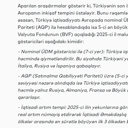
Aparılan araşdırmalar göstərir ki, Türkiyənin son i
Avropanın inkişaf tempini üstələyir. Bunu rəqəmlər 
əsasən, Türkiyə iqtisadiyyatı Avropada nominal ÜD
Pariteti (AQP) ilə hesablandıqda isə 5-ci ən böyük
Valyuta Fondunun (BVF) açıqladığı 2025-ci il məlu
göstəriciləri aşağıdakı kimidir:
- Nominal ÜDM göstəricisi ilə (7-ci yer): Türkiyə iq
həcmində qiymətləndirilir. Bu siyahıda Türkiyəni y
İtaliya, Rusiya və İspaniya qabaqlayır.
- AQP (Satınalma Qabiliyyəti Pariteti) üzrə (5-ci ye
səviyyəsi nəzərə alındıqda isə Türkiyə iqtisadiyyat
həcmlə yalnız Rusiya, Almaniya, Fransa və Böyük 
qərarlaşır.
- İqtisadi artım tempi: 2025-ci ilin yekunlarına gör
real artım nümayiş etdirərək İqtisadi Əməkdaşlıq 
ölkələr arasında ən sürətlə böyüyən ilk 3 ölkədən b