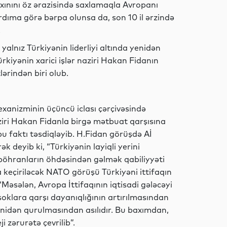
axınını öz ərazisində saxlamaqla Avropanı
ıma görə bərpa olunsa da, son 10 il ərzində
Dünya
.
 yalnız Türkiyənin liderliyi altında yenidən
rkiyənin xarici işlər naziri Hakan Fidanın
rindən biri olub.
Dünya
xanizminin üçüncü iclası çərçivəsində
aziri Hakan Fidanla birgə mətbuat qarşısına
Dünya
u faktı təsdiqləyib. H.Fidan görüşdə Aİ
 deyib ki, “Türkiyənin layiqli yerini
öhranların öhdəsindən gəlmək qabiliyyəti
da keçiriləcək NATO görüşü Türkiyəni ittifaqın
İdman
əsələn, Avropa İttifaqının iqtisadi gələcəyi
şoklara qarşı dayanıqlığının artırılmasından
yenidən qurulmasından asılıdır. Bu baxımdan,
i zərurətə çevrilib”.