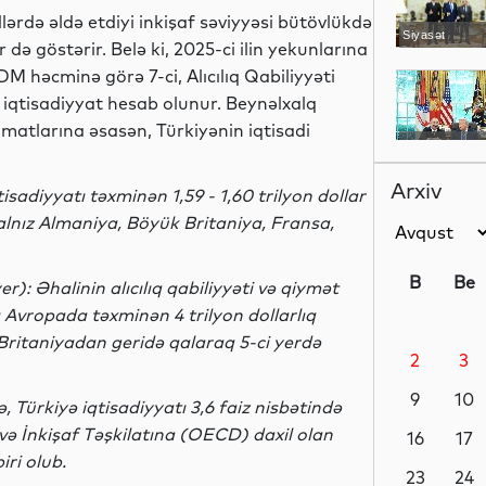
llərdə əldə etdiyi inkişaf səviyyəsi bütövlükdə
Siyasət
də göstərir. Belə ki, 2025-ci ilin yekunlarına
M həcminə görə 7-ci, Alıcılıq Qabiliyyəti
 iqtisadiyyat hesab olunur. Beynəlxalq
matlarına əsasən, Türkiyənin iqtisadi
Siyasət
Arxiv
tisadiyyatı təxminən 1,59 - 1,60 trilyon dollar
alnız Almaniya, Böyük Britaniya, Fransa,
Siyasət
B
Be
r): Əhalinin alıcılıq qabiliyyəti və qiymət
ı Avropada təxminən 4 trilyon dollarlıq
Britaniyadan geridə qalaraq 5-ci yerdə
2
3
Dünya
9
10
ə, Türkiyə iqtisadiyyatı 3,6 faiz nisbətində
və İnkişaf Təşkilatına (OECD) daxil olan
16
17
iri olub.
Dünya
23
24