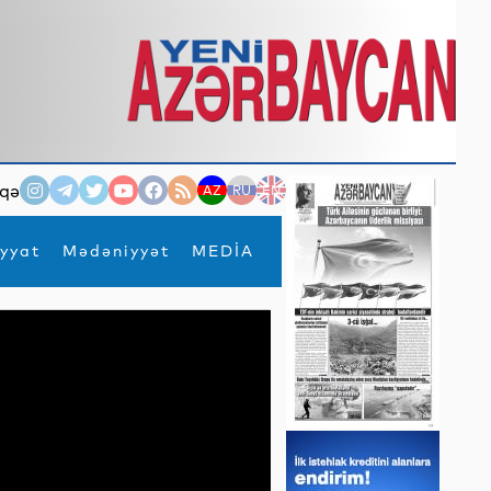
qə
AZ
RU
EN
yyat
Mədəniyyət
MEDİA
×