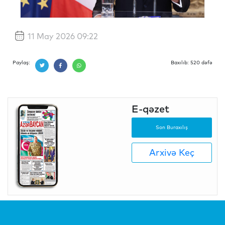
11 May 2026 09:22
Paylaş:
Baxılıb: 520 dəfə
E-qəzet
Son Buraxılış
Arxivə Keç