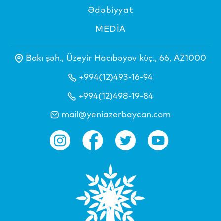
Ədəbiyyat
MEDİA
Bakı şəh., Üzeyir Hacıbəyov küç., 66, AZ1000
+994(12)493-16-94
+994(12)498-19-84
mail@yeniazerbaycan.com