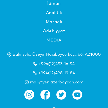
İdman
Analitik
Maraqlı
Ədəbiyyat
MEDİA
Bakı şəh., Üzeyir Hacıbəyov küç., 66, AZ1000
+994(12)493-16-94
+994(12)498-19-84
mail@yeniazerbaycan.com