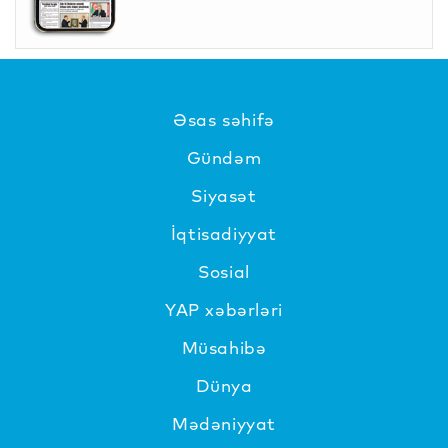
Əsas səhifə
Gündəm
Siyasət
İqtisadiyyat
Sosial
YAP xəbərləri
Müsahibə
Dünya
Mədəniyyat