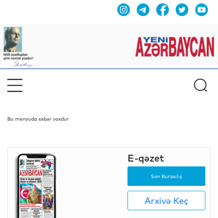
Bu menyuda xəbər yoxdur
E-qəzet
Son Buraxılış
Arxivə Keç