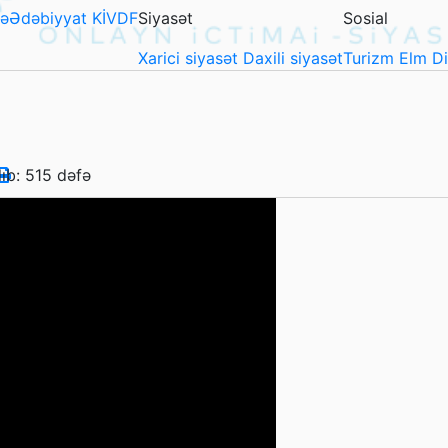
ə
Ədəbiyyat
KİVDF
Siyasət
Sosial
Xarici siyasət
Daxili siyasət
Turizm
Elm
D
lıb: 515 dəfə