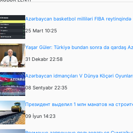
Azərbaycan basketbol milliləri FIBA reytinqində i
25 Mart 10:25
Yaşar Güler: Türkiyə bundan sonra da qardaş 
31 Dekabr 22:58
Azərbaycan idmançıları V Dünya Köçəri Oyunlarını
08 Sentyabr 22:35
Президент выделил 1 млн манатов на строит
09 İyun 14:23
Временно запрещено пользоваться Сумгайы