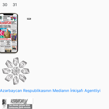
30
31
Azərbaycan Respublikasının Medianın İnkişafı Agentliyi