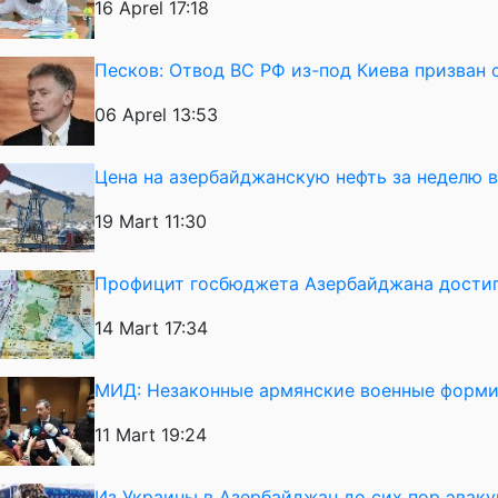
16 Aprel 17:18
Песков: Отвод ВС РФ из-под Киева призван 
06 Aprel 13:53
Цена на азербайджанскую нефть за неделю 
19 Mart 11:30
Профицит госбюджета Азербайджана достиг
14 Mart 17:34
МИД: Незаконные армянские военные форми
11 Mart 19:24
Из Украины в Азербайджан до сих пор эвак