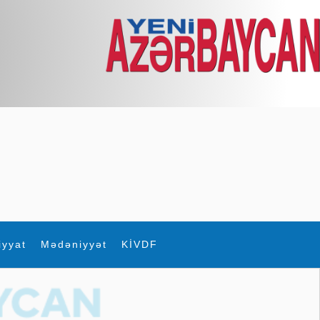
iyyat
Mədəniyyət
KİVDF