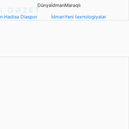
Dünya
İdman
Maraqlı
in
Hadisə
Diaspor
İdman
Yeni texnologiyalar