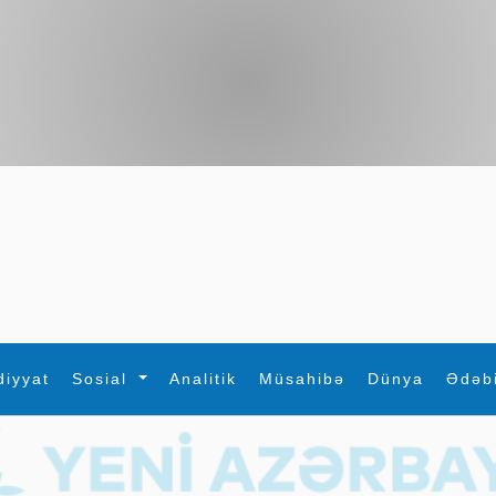
diyyat
Sosial
Analitik
Müsahibə
Dünya
Ədəb