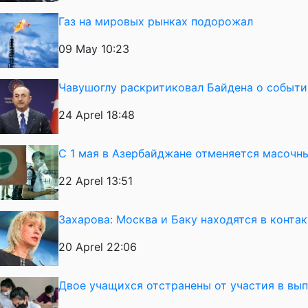
Газ на мировых рынках подорожал
09 May 10:23
Чавушоглу раскритиковал Байдена о события
24 Aprel 18:48
С 1 мая в Азербайджане отменяется масоч
22 Aprel 13:51
Захарова: Москва и Баку находятся в конта
20 Aprel 22:06
Двое учащихся отстранены от участия в вы