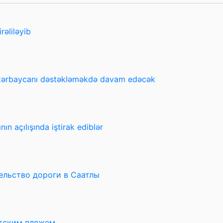
rəliləyib
Azərbaycanı dəstəkləməkdə davam edəcək
n açılışında iştirak ediblər
ельство дороги в Саатлы
тским пляжем