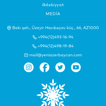
Ədəbiyyat
MEDİA
Bakı şəh., Üzeyir Hacıbəyov küç., 66, AZ1000
+994(12)493-16-94
+994(12)498-19-84
mail@yeniazerbaycan.com