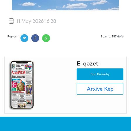
11 May 2026 16:28
Paylaş:
Baxılıb: 517 dəfə
E-qəzet
Son Buraxılış
Arxivə Keç