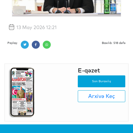
13 May 2026 12:21
Paylaş:
Baxılıb: 518 dəfə
E-qəzet
Son Buraxılış
Arxivə Keç