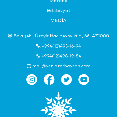
Maraqlı
Ədəbiyyat
MEDİA
Bakı şəh., Üzeyir Hacıbəyov küç., 66, AZ1000
+994(12)493-16-94
+994(12)498-19-84
mail@yeniazerbaycan.com