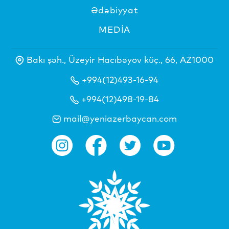
Ədəbiyyat
MEDİA
Bakı şəh., Üzeyir Hacıbəyov küç., 66, AZ1000
+994(12)493-16-94
+994(12)498-19-84
mail@yeniazerbaycan.com