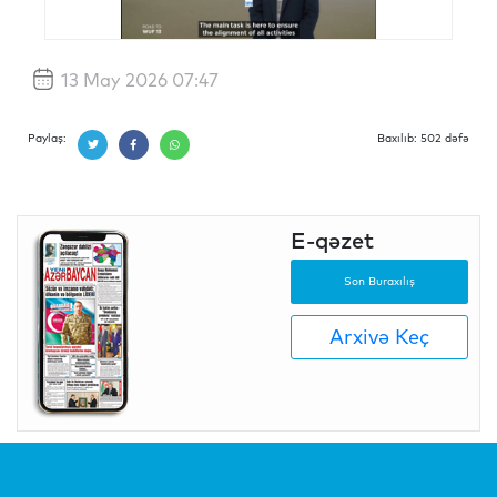
13 May 2026 07:47
Paylaş:
Baxılıb: 502 dəfə
E-qəzet
Son Buraxılış
Arxivə Keç