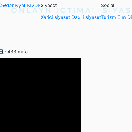
ə
Ədəbiyyat
KİVDF
Siyasət
Sosial
Xarici siyasət
Daxili siyasət
Turizm
Elm
D
lıb: 433 dəfə