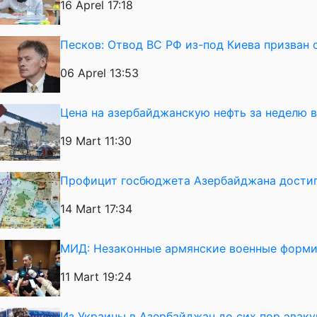
16 Aprel 17:18
Песков: Отвод ВС РФ из-под Киева призван 
06 Aprel 13:53
Цена на азербайджанскую нефть за неделю 
19 Mart 11:30
Профицит госбюджета Азербайджана достиг
14 Mart 17:34
МИД: Незаконные армянские военные форми
11 Mart 19:24
Из Украины в Азербайджан до сих пор эвак