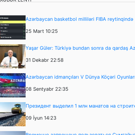
Azərbaycan basketbol milliləri FIBA reytinqində i
25 Mart 10:25
Yaşar Güler: Türkiyə bundan sonra da qardaş 
31 Dekabr 22:58
Azərbaycan idmançıları V Dünya Köçəri Oyunlarını
08 Sentyabr 22:35
Президент выделил 1 млн манатов на строит
09 İyun 14:23
Временно запрещено пользоваться Сумгайы