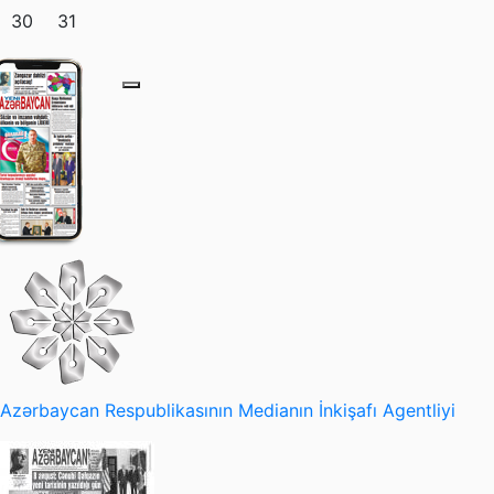
30
31
Azərbaycan Respublikasının Medianın İnkişafı Agentliyi