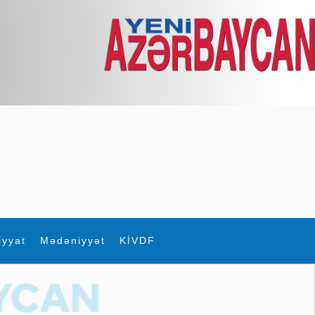
iyyat
Mədəniyyət
KİVDF