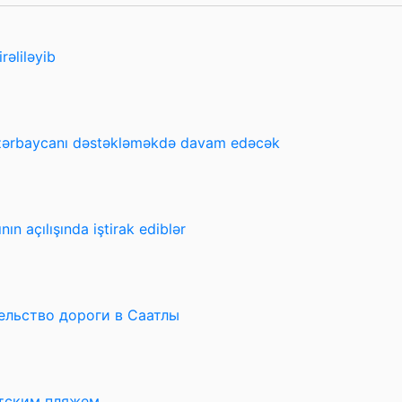
rəliləyib
Azərbaycanı dəstəkləməkdə davam edəcək
n açılışında iştirak ediblər
ельство дороги в Саатлы
тским пляжем