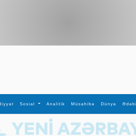
diyyat
Sosial
Analitik
Müsahibə
Dünya
Ədəb