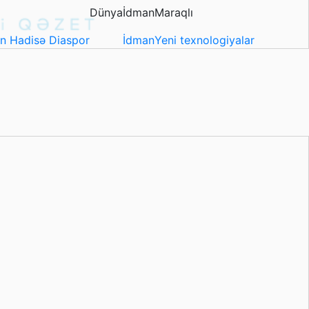
Dünya
İdman
Maraqlı
in
Hadisə
Diaspor
İdman
Yeni texnologiyalar