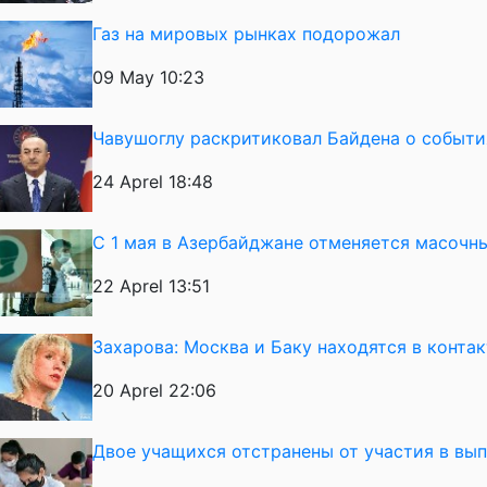
Газ на мировых рынках подорожал
09 May 10:23
Чавушоглу раскритиковал Байдена о события
24 Aprel 18:48
С 1 мая в Азербайджане отменяется масоч
22 Aprel 13:51
Захарова: Москва и Баку находятся в конта
20 Aprel 22:06
Двое учащихся отстранены от участия в вы