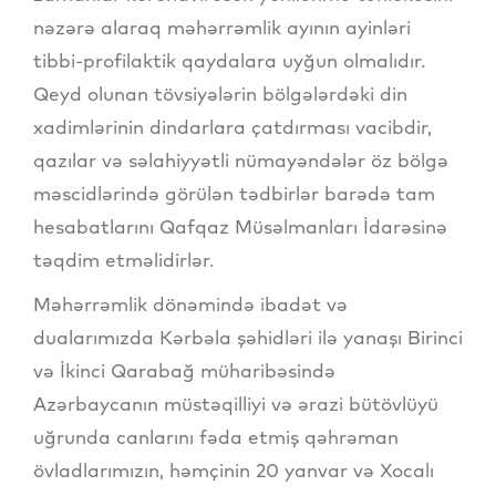
nəzərə alaraq məhərrəmlik ayının ayinləri
tibbi-profilaktik qaydalara uyğun olmalıdır.
Qeyd olunan tövsiyələrin bölgələrdəki din
xadimlərinin dindarlara çatdırması vacibdir,
qazılar və səlahiyyətli nümayəndələr öz bölgə
məscidlərində görülən tədbirlər barədə tam
hesabatlarını Qafqaz Müsəlmanları İdarəsinə
təqdim etməlidirlər.
Məhərrəmlik dönəmində ibadət və
dualarımızda Kərbəla şəhidləri ilə yanaşı Birinci
və İkinci Qarabağ müharibəsində
Azərbaycanın müstəqilliyi və ərazi bütövlüyü
uğrunda canlarını fəda etmiş qəhrəman
övladlarımızın, həmçinin 20 yanvar və Xocalı