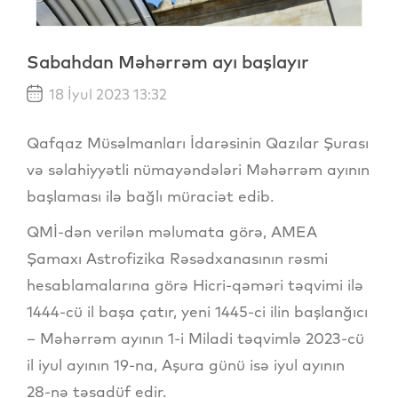
Sabahdan Məhərrəm ayı başlayır
18 İyul 2023 13:32
Qafqaz Müsəlmanları İdarəsinin Qazılar Şurası
və səlahiyyətli nümayəndələri Məhərrəm ayının
başlaması ilə bağlı müraciət edib.
QMİ-dən verilən məlumata görə, AMEA
Şamaxı Astrofizika Rəsədxanasının rəsmi
hesablamalarına görə Hicri-qəməri təqvimi ilə
1444-cü il başa çatır, yeni 1445-ci ilin başlanğıcı
– Məhərrəm ayının 1-i Miladi təqvimlə 2023-cü
il iyul ayının 19-na, Aşura günü isə iyul ayının
28-nə təsadüf edir.