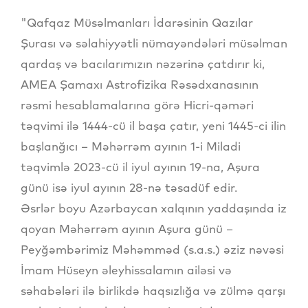
"Qafqaz Müsəlmanları İdarəsinin Qazılar
Şurası və səlahiyyətli nümayəndələri müsəlman
qardaş və bacılarımızın nəzərinə çatdırır ki,
AMEA Şamaxı Astrofizika Rəsədxanasının
rəsmi hesablamalarına görə Hicri-qəməri
təqvimi ilə 1444-cü il başa çatır, yeni 1445-ci ilin
başlanğıcı – Məhərrəm ayının 1-i Miladi
təqvimlə 2023-cü il iyul ayının 19-na, Aşura
günü isə iyul ayının 28-nə təsadüf edir.
Əsrlər boyu Azərbaycan xalqının yaddaşında iz
qoyan Məhərrəm ayının Aşura günü –
Peyğəmbərimiz Məhəmməd (s.a.s.) əziz nəvəsi
İmam Hüseyn əleyhissalamın ailəsi və
səhabələri ilə birlikdə haqsızlığa və zülmə qarşı