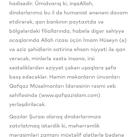
hadisədir. Ümidvarıq ki, inşaAllah,
dindarlarımız bu il də humanist ənənəni davam
etdirərək, qan bankının paytaxtda və
bölgələrdəki filiallarında, habelə digər səhiyyə
ocaqlarında Allah rizası üçün İmam Hüseyn (ə)
və əziz şəhidlərin xatirinə ehsan niyyəti ilə qan
verəcək, minlərlə xəstə insana, irsi
xəstəliklərdən əziyyət çəkən uşaqlara şəfa
bəxş edəcəklər. Həmin məkanların ünvanları
Qafqaz Müsəlmanları İdarəsinin rəsmi veb
səhifəsində (www.qafqazislam.com)
yerləşdiriləcək.
Qazılar Şurası olaraq dindarlarımıza
xatırlatmaq istərdik ki, məhərrəmlik
mərasimləri zamanı müxtəlif alətlərlə bədənə