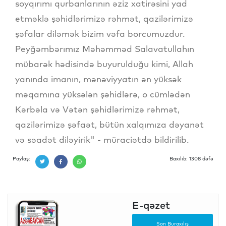
soyqırımı qurbanlarının əziz xatirəsini yad
etməklə şəhidlərimizə rəhmət, qazilərimizə
şəfalar diləmək bizim vəfa borcumuzdur.
Peyğəmbərımız Məhəmməd Salavatullahın
mübarək hədisində buyurulduğu kimi, Allah
yanında imanın, mənəviyyatın ən yüksək
məqamına yüksələn şəhidlərə, o cümlədən
Kərbəla və Vətən şəhidlərimizə rəhmət,
qazilərimizə şəfaət, bütün xalqımıza dəyanət
və səadət diləyirik" - müraciətdə bildirilib.
Paylaş:
Baxılıb: 1308 dəfə
E-qəzet
Son Buraxılış