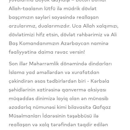
Allah-taalanın lütfü ilə müdrik dövlət
başçımızın səyləri sayəsində reallaşan
arzularımız, dualarımızdır. Uca Allah xalqımızı,
dövlətimizi hifz etsin, dövlət rəhbərimiz və Ali
Baş Komandanımızın Azərbaycan naminə
fəaliyyətinə daima rəvac versin!
Son illər Məhərrəmlik dönəmində dindarları
İslama yad əməllərdən və xurafatdan
çəkindirən əsas tədbirlərdən biri - Kərbəla
şəhidlərinin xatirəsinə qanvermə aksiyası
müqəddəs dinimizə layiq olan ən münasib
əzadarlıq nümunəsi kimi bilavasitə Qafqaz
Müsəlmanları İdarəsinin təşəbbüsü ilə
reallaşan və xalq tərəfindən təqdir edilən