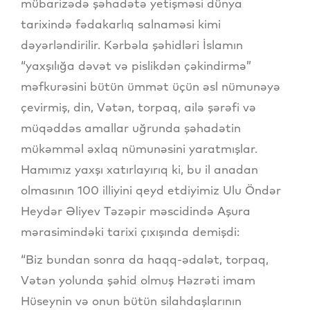
mübarizədə şəhadətə yetişməsi dünya
tarixində fədakarlıq salnaməsi kimi
dəyərləndirilir. Kərbəla şəhidləri İslamın
“yaxşılığa dəvət və pislikdən çəkindirmə”
məfkurəsini bütün ümmət üçün əsl nümunəyə
çevirmiş, din, Vətən, torpaq, ailə şərəfi və
müqəddəs amallar uğrunda şəhadətin
mükəmməl əxlaq nümunəsini yaratmışlar.
Hamımız yaxşı xatırlayırıq ki, bu il anadan
olmasının 100 illiyini qeyd etdiyimiz Ulu Öndər
Heydər Əliyev Təzəpir məscidində Aşura
mərasimindəki tarixi çıxışında demişdi:
“Biz bundan sonra da haqq-ədalət, torpaq,
Vətən yolunda şəhid olmuş Həzrəti imam
Hüseynin və onun bütün silahdaşlarının