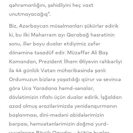
qəhrəmanlığını, şəhidliyini heç vaxt
unutmayacağıq”.
Biz, Azərbaycan müsəlmanları şükürlər edirik
ki, bu ilki Məhərrəm ayı Qarabağ həsrətinin
sonu, illər boyu dualar etdiyimiz zəfər
dönəminə təsadüf edir. Müzəffər Ali Baş
Komandan, Prezident İlham Əliyevin rəhbərliyi
ilə 44 günlük Vətən müharibəsində şanlı
Ordumuzun bizlərə yaşatdığı qürur və sevincə
görə Uca Yaradana həmd-sənalar,
dövlətimizin rifahı üçün dualar edirik. İşğaldan
azad olmuş ərazilərimizdə yenidənqurmanın
başlanması, dini-mədəni abidələrimizin
bərpası, həmvətənlərimizin doğma yurd-
yuvalarına Böyük Qayıdışı – bütün bunlar