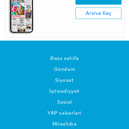
Arxivə Keç
Əsas səhifə
Gündəm
Siyasət
İqtisadiyyat
Sosial
YAP xəbərləri
Müsahibə