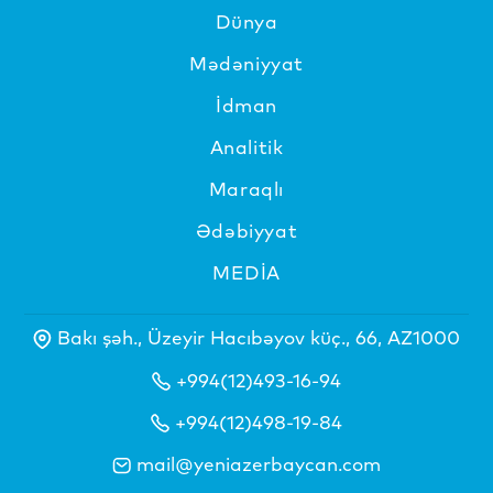
Dünya
Mədəniyyat
İdman
Analitik
Maraqlı
Ədəbiyyat
MEDİA
Bakı şəh., Üzeyir Hacıbəyov küç., 66, AZ1000
+994(12)493-16-94
+994(12)498-19-84
mail@yeniazerbaycan.com