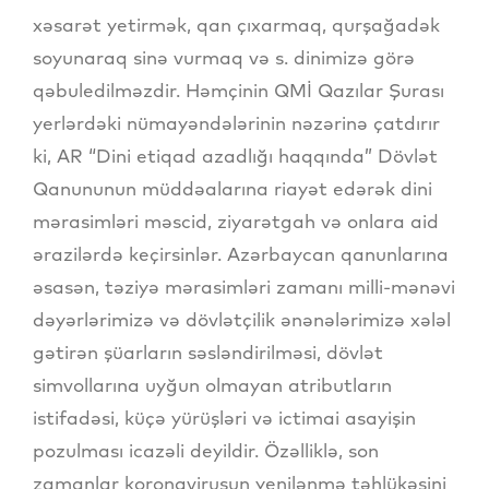
xəsarət yetirmək, qan çıxarmaq, qurşağadək
soyunaraq sinə vurmaq və s. dinimizə görə
qəbuledilməzdir. Həmçinin QMİ Qazılar Şurası
yerlərdəki nümayəndələrinin nəzərinə çatdırır
ki, AR “Dini etiqad azadlığı haqqında” Dövlət
Qanununun müddəalarına riayət edərək dini
mərasimləri məscid, ziyarətgah və onlara aid
ərazilərdə keçirsinlər. Azərbaycan qanunlarına
əsasən, təziyə mərasimləri zamanı milli-mənəvi
dəyərlərimizə və dövlətçilik ənənələrimizə xələl
gətirən şüarların səsləndirilməsi, dövlət
simvollarına uyğun olmayan atributların
istifadəsi, küçə yürüşləri və ictimai asayişin
pozulması icazəli deyildir. Özəlliklə, son
zamanlar koronavirusun yenilənmə təhlükəsini