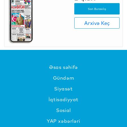
Son Buraxılış
Arxivə Keç
Əsas səhifə
Gündəm
Siyasət
İqtisadiyyat
Sosial
YAP xəbərləri