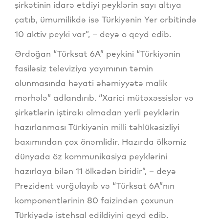
şirkətinin idarə etdiyi peyklərin sayı altıya
çatıb, ümumilikdə isə Türkiyənin Yer orbitində
10 aktiv peyki var”, – deyə o qeyd edib.
Ərdoğan “Türksat 6A” peykini “Türkiyənin
fasiləsiz televiziya yayımının təmin
olunmasında həyati əhəmiyyətə malik
mərhələ” adlandırıb. “Xarici mütəxəssislər və
şirkətlərin iştirakı olmadan yerli peyklərin
hazırlanması Türkiyənin milli təhlükəsizliyi
baxımından çox önəmlidir. Hazırda ölkəmiz
dünyada öz kommunikasiya peyklərini
hazırlaya bilən 11 ölkədən biridir”, – deyə
Prezident vurğulayıb və “Türksat 6A”nın
komponentlərinin 80 faizindən çoxunun
Türkiyədə istehsal edildiyini qeyd edib.