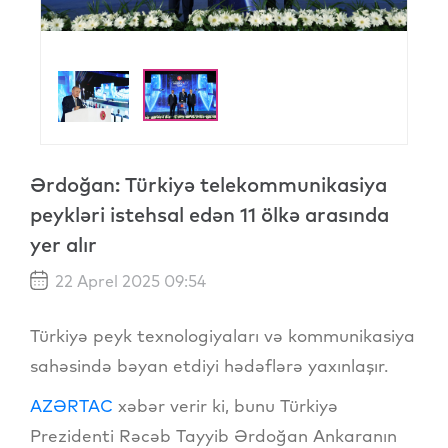
Ərdoğan: Türkiyə telekommunikasiya
peykləri istehsal edən 11 ölkə arasında
yer alır
22 Aprel 2025 09:54
Türkiyə peyk texnologiyaları və kommunikasiya
sahəsində bəyan etdiyi hədəflərə yaxınlaşır.
AZƏRTAC
xəbər verir ki, bunu Türkiyə
Prezidenti Rəcəb Tayyib Ərdoğan Ankaranın