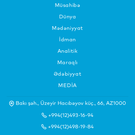
Müsahibə
Dünya
Mədəniyyat
İdman
Analitik
Maraqlı
Ədəbiyyat
MEDİA
Bakı şəh., Üzeyir Hacıbəyov küç., 66, AZ1000
+994(12)493-16-94
+994(12)498-19-84