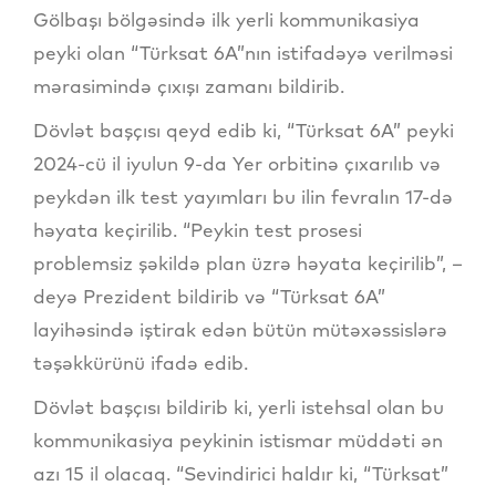
Gölbaşı bölgəsində ilk yerli kommunikasiya
peyki olan “Türksat 6A”nın istifadəyə verilməsi
mərasimində çıxışı zamanı bildirib.
Dövlət başçısı qeyd edib ki, “Türksat 6A” peyki
2024-cü il iyulun 9-da Yer orbitinə çıxarılıb və
peykdən ilk test yayımları bu ilin fevralın 17-də
həyata keçirilib. “Peykin test prosesi
problemsiz şəkildə plan üzrə həyata keçirilib”, –
deyə Prezident bildirib və “Türksat 6A”
layihəsində iştirak edən bütün mütəxəssislərə
təşəkkürünü ifadə edib.
Dövlət başçısı bildirib ki, yerli istehsal olan bu
kommunikasiya peykinin istismar müddəti ən
azı 15 il olacaq. “Sevindirici haldır ki, “Türksat”