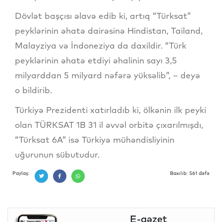
Dövlət başçısı əlavə edib ki, artıq “Türksat”
peyklərinin əhatə dairəsinə Hindistan, Tailand,
Malayziya və İndoneziya da daxildir. “Türk
peyklərinin əhatə etdiyi əhalinin sayı 3,5
milyarddan 5 milyard nəfərə yüksəlib”, – deyə
o bildirib.
Türkiyə Prezidenti xatırladıb ki, ölkənin ilk peyki
olan TÜRKSAT 1B 31 il əvvəl orbitə çıxarılmışdı,
“Türksat 6A” isə Türkiyə mühəndisliyinin
uğurunun sübutudur.
Paylaş:
Baxılıb: 561 dəfə
E-qəzet