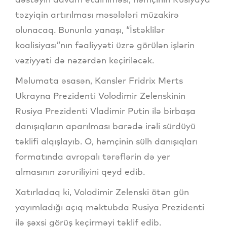
təzyiqin artırılması məsələləri müzakirə
olunacaq. Bununla yanaşı, “İstəklilər
koalisiyası”nın fəaliyyəti üzrə görülən işlərin
vəziyyəti də nəzərdən keçiriləcək.
Məlumata əsasən, Kansler Fridrix Merts
Ukrayna Prezidenti Volodimir Zelenskinin
Rusiya Prezidenti Vladimir Putin ilə birbaşa
danışıqların aparılması barədə irəli sürdüyü
təklifi alqışlayıb. O, həmçinin sülh danışıqları
formatında avropalı tərəflərin də yer
almasının zəruriliyini qeyd edib.
Xatırladaq ki, Volodimir Zelenski ötən gün
yayımladığı açıq məktubda Rusiya Prezidenti
ilə şəxsi görüş keçirməyi təklif edib.