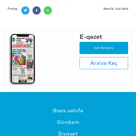
Paylaş:
Baxılıb: 446 dəfə
E-qəzet
Son Buraxılış
Arxivə Keç
Əsas səhifə
Gündəm
Siyasət