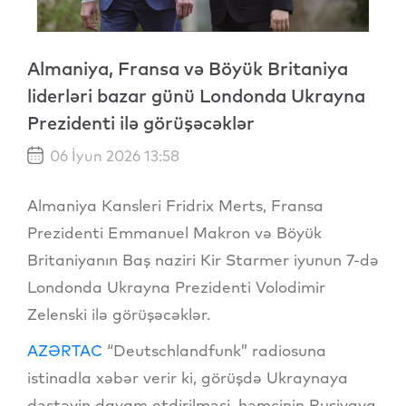
Almaniya, Fransa və Böyük Britaniya
liderləri bazar günü Londonda Ukrayna
Prezidenti ilə görüşəcəklər
06 İyun 2026 13:58
Almaniya Kansleri Fridrix Merts, Fransa
Prezidenti Emmanuel Makron və Böyük
Britaniyanın Baş naziri Kir Starmer iyunun 7-də
Londonda Ukrayna Prezidenti Volodimir
Zelenski ilə görüşəcəklər.
AZƏRTAC
“Deutschlandfunk” radiosuna
istinadla xəbər verir ki, görüşdə Ukraynaya
dəstəyin davam etdirilməsi, həmçinin Rusiyaya