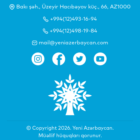
Bakı şəh., Üzeyir Hacıbəyov küç., 66, AZ1000
+994(12)493-16-94
+994(12)498-19-84
mail@yeniazerbaycan.com
© Copyright 2026.
Yeni Azərbaycan
.
Müəllif hüquqları qorunur.