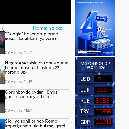
nti
Hamısına bax
“Google” haker qruplarına
xüsusi ləqəblər niyə verir?
09 Avqust 12:34
Nigerdə sərnişin avtobuslarının
MƏZƏNNƏLƏR
toqquşması nəticəsində 22
09.08.2026
nəfər ölüb
1.7
09 Avqust 12:19
1.9591
Goranboyda evdən 18 yaşlı
gənc qızın meyiti tapılıb
2.0816
09 Avqust 11:52
0.0356
Siciliya sahillərində Roma
2.2873
imperiyasına aid batmış gəmi