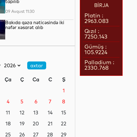
tapılıb
BİRJA
09 Avqust 11:30
Platin :
2963.083
Bakıda qəza nəticəsində iki
nəfər xəsarət alıb
Qızıl :
7250.143
09 Avqust 10:45
Gümüş :
105.9224
FIFA İnfantino ilə bağlı
iddialara cavab verib
Palladium :
2330.768
09 Avqust 10:17
Ça
Ç
Ca
C
Ş
Ucarda avtomobilin vurduğu
velosipedçi ölüb
1
4
5
6
7
8
09 Avqust 09:59
11
12
13
14
15
Belqorod vilayətinə dron
hücumu olub, 13 nəfər
18
19
20
21
22
yaralanıb
25
26
27
28
29
09 Avqust 09:25