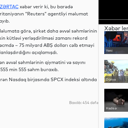
ZƏRTAC
xəbər verir ki, bu barədə
ritaniyanın “Reuters” agentliyi məlumat
ayıb.
Xəbər le
əlumata görə, şirkət daha əvvəl səhmlərinin
lkin kütləvi yerləşdirilməsi zamanı rekord
əcmdə – 75 milyard ABŞ dolları cəlb etməyi
Yeni
lanlaşdırdığını açıqlamışdı.
texnologiyalar
ən əvvəl səhmlərinin qiymətini və sayını
də 555 min 555 səhm buraxıb.
barən Nasdaq birjasında SPCX indeksi altında
Dünya
Baxılıb: 454 dəfə
Hadisə