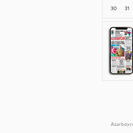
30
31
Dünya
Siyasət
Dünya
Siyasət
Azərbayca