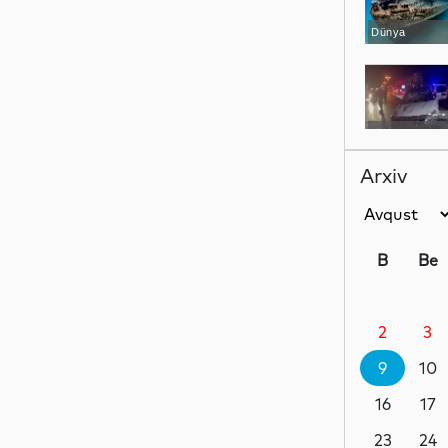
Dünya
Hadisə
Arxiv
İdman
B
Be
2
3
Hadisə
9
10
16
17
Dünya
23
24