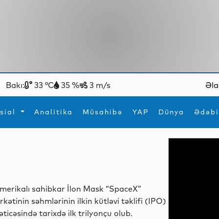
Bakı:
33 °C
35 %
3 m/s
Əla
sial
Analitika
Müsahibə
YAP
Dünya
Ədəbi
ya
İdman
Maraqlı
İdman
Yeni texnologiyalar
merikalı sahibkar İlon Mask “SpaceX”
irkətinin səhmlərinin ilkin kütləvi təklifi (IPO)
əticəsində tarixdə ilk trilyonçu olub.