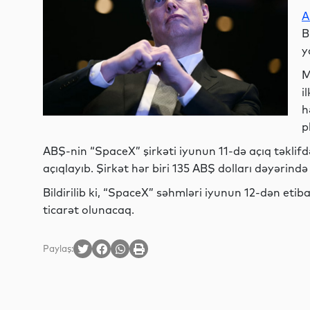
A
B
y
M
i
h
p
ABŞ-nin “SpaceX” şirkəti iyunun 11-də açıq təklifd
açıqlayıb. Şirkət hər biri 135 ABŞ dolları dəyərin
Bildirilib ki, “SpaceX” səhmləri iyunun 12-dən eti
ticarət olunacaq.
Paylaş: