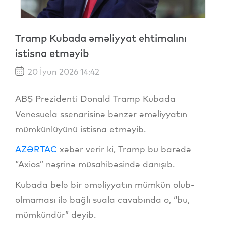
Tramp Kubada əməliyyat ehtimalını
istisna etməyib
20 İyun 2026 14:42
ABŞ Prezidenti Donald Tramp Kubada
Venesuela ssenarisinə bənzər əməliyyatın
mümkünlüyünü istisna etməyib.
AZƏRTAC
xəbər verir ki, Tramp bu barədə
“Axios” nəşrinə müsahibəsində danışıb.
Kubada belə bir əməliyyatın mümkün olub-
olmaması ilə bağlı suala cavabında o, “bu,
mümkündür” deyib.