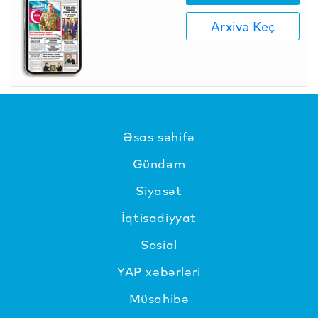
Arxivə Keç
Əsas səhifə
Gündəm
Siyasət
İqtisadiyyat
Sosial
YAP xəbərləri
Müsahibə