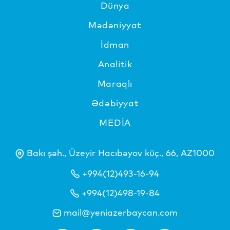
Dünya
Mədəniyyat
İdman
Analitik
Maraqlı
Ədəbiyyat
MEDİA
Bakı şəh., Üzeyir Hacıbəyov küç., 66, AZ1000
+994(12)493-16-94
+994(12)498-19-84
mail@yeniazerbaycan.com