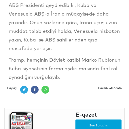
ABŞ Prezidenti qeyd edib ki, Kuba və
Venesuela ABŞ-a İranla müqayisədə daha
yaxındır. Onun sözlərinə görə, İrana uçuş uzun
müddət tələb etdiyi halda, Venesuela nisbətən
yaxın, Kuba isə ABŞ sahillərindən qısa
məsafədə yerləşir.
Tramp, həmçinin Dövlət katibi Marko Rubionun
Kuba siyasətinin formalaşdırılmasında fəal rol
oynadığını vurğulayıb.
Paylaş:
Baxılıb: 407 dəfə
E-qəzet
Son Buraxılış