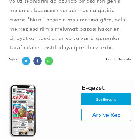
və üz skanlarını da özündə birləşdirən geniş
məlumat bazasının yaradılmasına gətirib
çıxarır. “Nu.nl” nəşrinin məlumatına görə, belə
mərkəzləşdirilmiş məlumat bazası hakerlər,
cinayətkar təşkilatlar və ya xarici qurumlar
tərəfindən sui-istifadəyə qarşı həssasdır.
Paylaş:
Baxılıb: 347 dəfə
E-qəzet
Son Buraxılış
Arxivə Keç