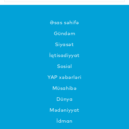
Əsas səhifə
Gündəm
Siyasət
İqtisadiyyat
Sosial
YAP xəbərləri
Müsahibə
Dünya
Mədəniyyat
İdman