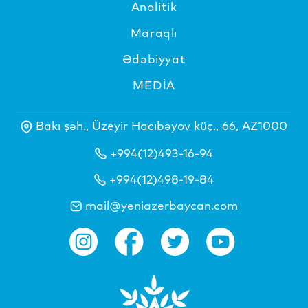
Analitik
Maraqlı
Ədəbiyyat
MEDİA
Bakı şəh., Üzeyir Hacıbəyov küç., 66, AZ1000
+994(12)493-16-94
+994(12)498-19-84
mail@yeniazerbaycan.com