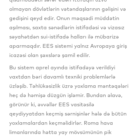
olmayan dövlətlərin vətəndaşlarının gəlişini və
gedişini qeyd edir. Onun məqsədi müddətin
aşılması, saxta sənədlərin istifadəsi və vizasız
səyahətdən sui-istifadə halları ilə mübarizə
aparmaqdır. EES sistemi yalnız Avropaya giriş
icazəsi olan şəxslərə şamil edilir.
Bu sistem aprel ayında istifadəyə verildiyi
vaxtdan bəri davamlı texniki problemlərlə
üzləşib. Təhlükəsizlik üzrə yoxlama məntəqələri
heç də həmişə düzgün işləmir. Bundan əlavə,
görünür ki, əvvəllər EES vasitəsilə
qeydiyyatdan keçmiş sərnişinlər hələ də bütün
yoxlamalardan keçməlidirlər. Roma hava
limanlarında hətta yay mövsümünün pik