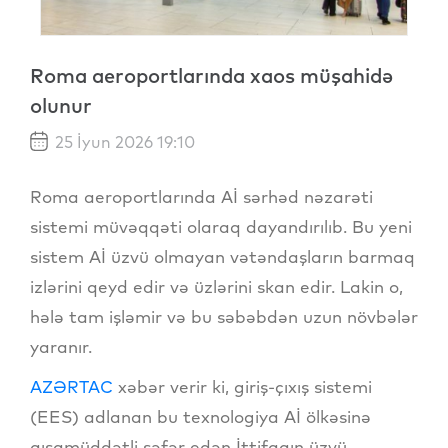
Roma aeroportlarında xaos müşahidə
olunur
25 İyun 2026 19:10
Roma aeroportlarında Aİ sərhəd nəzarəti
sistemi müvəqqəti olaraq dayandırılıb. Bu yeni
sistem Aİ üzvü olmayan vətəndaşların barmaq
izlərini qeyd edir və üzlərini skan edir. Lakin o,
hələ tam işləmir və bu səbəbdən uzun növbələr
yaranır.
AZƏRTAC
xəbər verir ki, giriş-çıxış sistemi
(EES) adlanan bu texnologiya Aİ ölkəsinə
qısamüddətli səfər edən İttifaqın üzvü