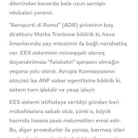
dövründən kənarda belə uzun sərnişin
növbələri yaranır.
“Aeroporti di Roma” (ADR) şirkətinin baş
direktoru Marko Tronkone bildirib ki, hava
limanlarında yay mövsümü ilə bağlı narahatlıq
var. EES sisteminin müvəqqəti olaraq
dayandırılması “fəlakətin” qarşısını almağın
yeganə yolu olardı. Avropa Komissiyasının
sözçüsü isə ANP xəbər agentliyinə bildirib ki,
sistem tam işləkdir və yaxşı işləyir.
EES sistemi istifadəyə verildiyi gündən bəri
mübahisələrə səbəb olub, çünki o, böyük
həcmdə həssas şəxsi məlumatları emal edir.
Bu, digər prosedurlar ilə yanaşı, barmaq izləri