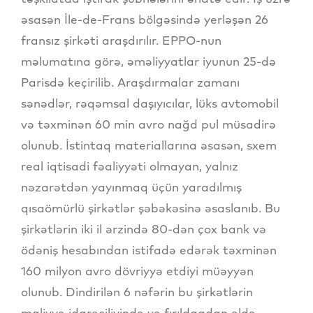
əsasən İle-de-Frans bölgəsində yerləşən 26
fransız şirkəti araşdırılır. EPPO-nun
məlumatına görə, əməliyyatlar iyunun 25-də
Parisdə keçirilib. Araşdırmalar zamanı
sənədlər, rəqəmsal daşıyıcılar, lüks avtomobil
və təxminən 60 min avro nağd pul müsadirə
olunub. İstintaq materiallarına əsasən, sxem
real iqtisadi fəaliyyəti olmayan, yalnız
nəzarətdən yayınmaq üçün yaradılmış
qısaömürlü şirkətlər şəbəkəsinə əsaslanıb. Bu
şirkətlərin iki il ərzində 80-dən çox bank və
ödəniş hesabından istifadə edərək təxminən
160 milyon avro dövriyyə etdiyi müəyyən
olunub. Dindirilən 6 nəfərin bu şirkətlərin
maliyyə idarəçiliyində və fırıldaqdan əldə