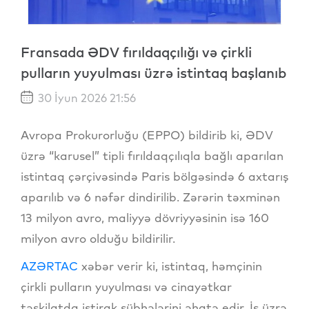
Fransada ƏDV fırıldaqçılığı və çirkli
pulların yuyulması üzrə istintaq başlanıb
30 İyun 2026 21:56
Avropa Prokurorluğu (EPPO) bildirib ki, ƏDV
üzrə “karusel” tipli fırıldaqçılıqla bağlı aparılan
istintaq çərçivəsində Paris bölgəsində 6 axtarış
aparılıb və 6 nəfər dindirilib. Zərərin təxminən
13 milyon avro, maliyyə dövriyyəsinin isə 160
milyon avro olduğu bildirilir.
AZƏRTAC
xəbər verir ki, istintaq, həmçinin
çirkli pulların yuyulması və cinayətkar
təşkilatda iştirak şübhələrini əhatə edir. İş üzrə