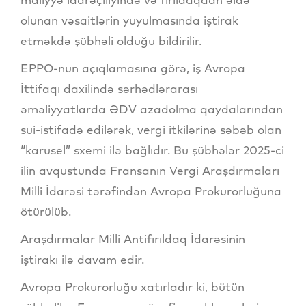
olunan vəsaitlərin yuyulmasında iştirak
etməkdə şübhəli olduğu bildirilir.
EPPO-nun açıqlamasına görə, iş Avropa
İttifaqı daxilində sərhədlərarası
əməliyyatlarda ƏDV azadolma qaydalarından
sui-istifadə edilərək, vergi itkilərinə səbəb olan
“karusel” sxemi ilə bağlıdır. Bu şübhələr 2025-ci
ilin avqustunda Fransanın Vergi Araşdırmaları
Milli İdarəsi tərəfindən Avropa Prokurorluğuna
ötürülüb.
Araşdırmalar Milli Antifırıldaq İdarəsinin
iştirakı ilə davam edir.
Avropa Prokurorluğu xatırladır ki, bütün