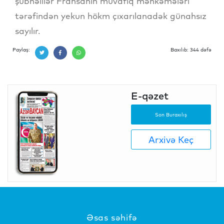
şübhəlilər Fransanın müvafiq məhkəmələri
tərəfindən yekun hökm çıxarılanadək günahsız
sayılır.
Paylaş:
Baxılıb: 344 dəfə
E-qəzet
Son Buraxılış
Arxivə Keç
Əsas səhifə