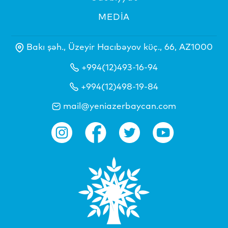
MEDİA
Bakı şəh., Üzeyir Hacıbəyov küç., 66, AZ1000
+994(12)493-16-94
+994(12)498-19-84
mail@yeniazerbaycan.com