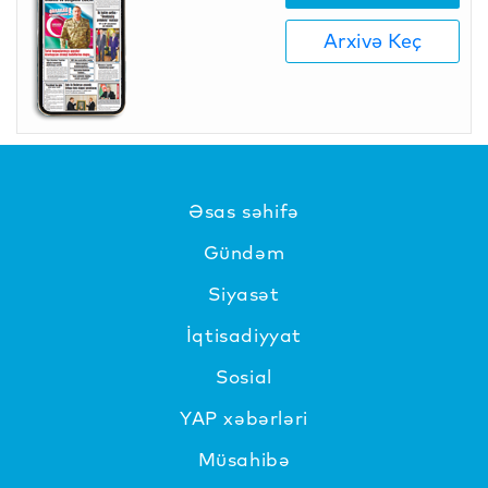
Arxivə Keç
Əsas səhifə
Gündəm
Siyasət
İqtisadiyyat
Sosial
YAP xəbərləri
Müsahibə