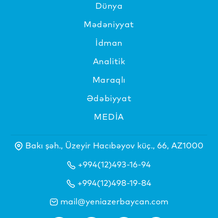
Dünya
Mədəniyyat
İdman
Analitik
Maraqlı
Ədəbiyyat
MEDİA
Bakı şəh., Üzeyir Hacıbəyov küç., 66, AZ1000
+994(12)493-16-94
+994(12)498-19-84
mail@yeniazerbaycan.com