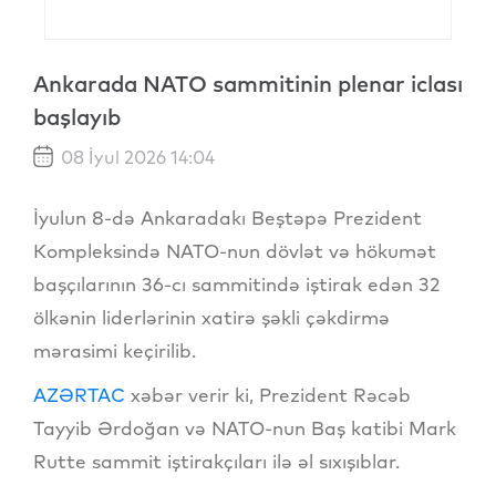
Ankarada NATO sammitinin plenar iclası
başlayıb
08 İyul 2026 14:04
İyulun 8-də Ankaradakı Beştəpə Prezident
Kompleksində NATO-nun dövlət və hökumət
başçılarının 36-cı sammitində iştirak edən 32
ölkənin liderlərinin xatirə şəkli çəkdirmə
mərasimi keçirilib.
AZƏRTAC
xəbər verir ki, Prezident Rəcəb
Tayyib Ərdoğan və NATO-nun Baş katibi Mark
Rutte sammit iştirakçıları ilə əl sıxışıblar.