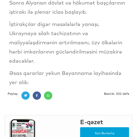
Sonra Alyansın dövlət və hökumət başçılarının
iştirakı ilə plenar iclas başlayıb.
İştirakçılar digər məsələlərlə yanaşı,
Ukraynaya silah təchizatının və
maliyyələşdirmənin artırılmasını, üzv ölkələrin
hərbi imkanlarının gücləndirilməsini müzakirə
edəcəklər.
Əsas qərarlar yekun Bəyannamə layihəsində
yer alıb.
Paylaş:
Baxılıb: 302 dəfə
E-qəzet
Son Buraxılış