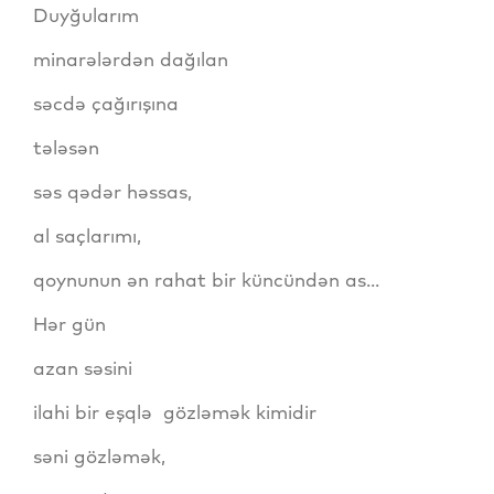
Duyğularım
minarələrdən dağılan
səcdə çağırışına
tələsən
səs qədər həssas,
al saçlarımı,
qoynunun ən rahat bir küncündən as...
Hər gün
azan səsini
ilahi bir eşqlə gözləmək kimidir
səni gözləmək,