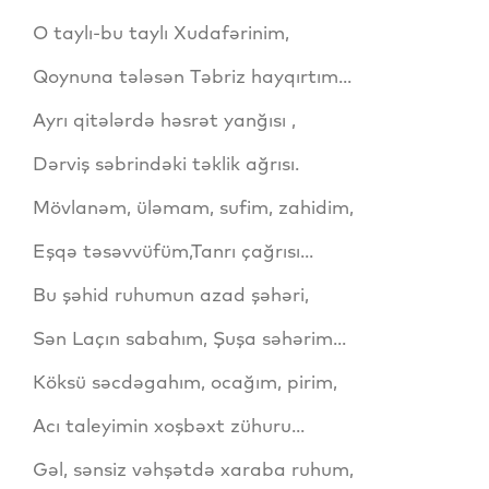
O taylı-bu taylı Xudafərinim,
Qoynuna tələsən Təbriz hayqırtım...
Ayrı qitələrdə həsrət yanğısı ,
Dərviş səbrindəki təklik ağrısı.
Mövlanəm, üləmam, sufim, zahidim,
Eşqə təsəvvüfüm,Tanrı çağrısı...
Bu şəhid ruhumun azad şəhəri,
Sən Laçın sabahım, Şuşa səhərim...
Köksü səcdəgahım, ocağım, pirim,
Acı taleyimin xoşbəxt zühuru...
Gəl, sənsiz vəhşətdə xaraba ruhum,