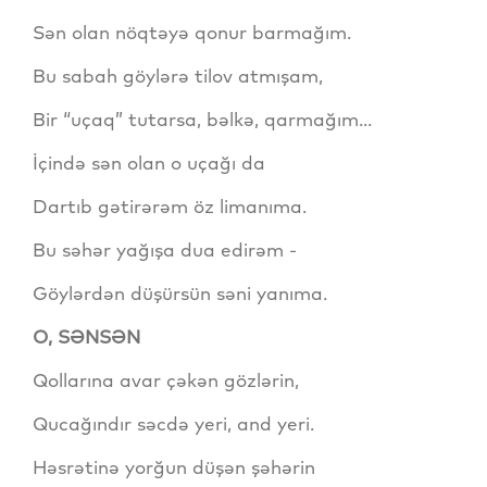
Sən olan nöqtəyə qonur barmağım.
Bu sabah göylərə tilov atmışam,
Bir “uçaq” tutarsa, bəlkə, qarmağım...
İçində sən olan o uçağı da
Dartıb gətirərəm öz limanıma.
Bu səhər yağışa dua edirəm -
Göylərdən düşürsün səni yanıma.
O, SƏNSƏN
Qollarına avar çəkən gözlərin,
Qucağındır səcdə yeri, and yeri.
Həsrətinə yorğun düşən şəhərin