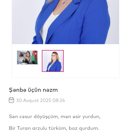
Şənbə üçün nəzm
30 Avqust 2025 08:24
Sən cəsur döyüşçüm, mən əsir yurdun,
Bir Turan arzulu türküm, boz qurdum.