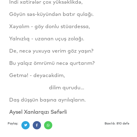
İndi xatirələr çox yüksəklikdə,
Göyün səs-küyündən batır qulağı.
Xəyalım - göy donlu stüardessa,
Yalnızlıq - uzanan uçuş zolağı.
De, necə yuxuya verim göz yaşın?
Bu yalqız ömrümü necə qurtarım­?
Getmə! - deyəcəkdim,
dilim qurudu...
Daş düşşün başına ayrılıqların.
Aysel Xanlarqızı Səfərli
Paylaş:
Baxılıb: 810 dəfə