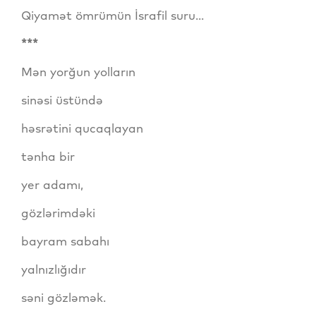
Qiyamət ömrümün İsrafil suru...
***
Mən yorğun yolların
sinəsi üstündə
həsrətini qucaqlayan
tənha bir
yer adamı,
gözlərimdəki
bayram sabahı
yalnızlığıdır
səni gözləmək.