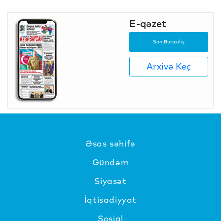
E-qəzet
Son Buraxılış
Arxivə Keç
Əsas səhifə
Gündəm
Siyasət
İqtisadiyyat
Sosial