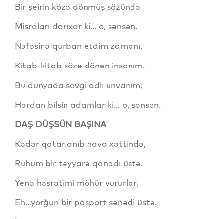
Bir şeirin közə dönmüş sözündə
Misraları darıxar ki... o, sənsən.
Nəfəsinə qurban etdim zamanı,
Kitab-kitab sözə dönən insanım.
Bu dunyada sevgi adlı unvanım,
Hardan bilsin adamlar ki... o, sənsən.
DAŞ DÜŞSÜN BAŞINA
Kədər qatarlanıb hava xəttində,
Ruhum bir təyyarə qanadı üstə.
Yenə həsrətimi möhür vururlar,
Eh...yorğun bir pasport sənədi üstə.