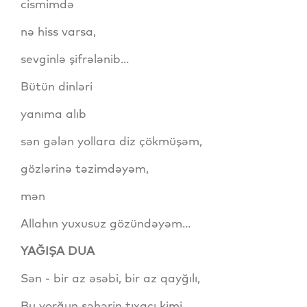
cismimdə
nə hiss varsa,
sevginlə şifrələnib...
Bütün dinləri
yanıma alıb
sən gələn yollara diz çökmüşəm,
gözlərinə təzimdəyəm,
mən
Allahın yuxusuz gözündəyəm...
YAĞIŞA DUA
Sən - bir az əsəbi, bir az qayğılı,
Bu yorğun şəhərin tıxacı kimi.