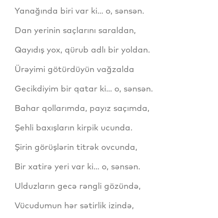
Yanağında biri var ki... o, sənsən.
Dan yerinin saçlarını saraldan,
Qayıdış yox, qürub adlı bir yoldan.
Ürəyimi götürdüyün vağzalda
Gecikdiyim bir qatar ki... o, sənsən.
Bahar qollarımda, payız saçımda,
Şehli baxışların kirpik ucunda.
Şirin görüşlərin titrək ovcunda,
Bir xatirə yeri var ki... o, sənsən.
Ulduzların gecə rəngli gözündə,
Vücudumun hər sətirlik izində,