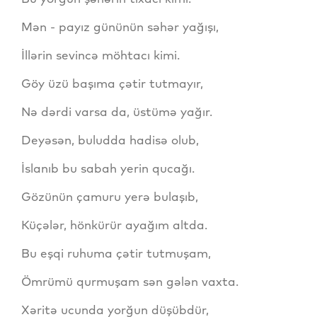
Mən - payız gününün səhər yağışı,
İllərin sevincə möhtacı kimi.
Göy üzü başıma çətir tutmayır,
Nə dərdi varsa da, üstümə yağır.
Deyəsən, buludda hadisə olub,
İslanıb bu sabah yerin qucağı.
Gözünün çamuru yerə bulaşıb,
Küçələr, hönkürür ayağım altda.
Bu eşqi ruhuma çətir tutmuşam,
Ömrümü qurmuşam sən gələn vaxta.
Xəritə ucunda yorğun düşübdür,