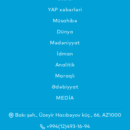
YAP xəbərləri
Müsahibə
Dünya
Mədəniyyat
İdman
Analitik
Maraqlı
Ədəbiyyat
MEDİA
Bakı şəh., Üzeyir Hacıbəyov küç., 66, AZ1000
+994(12)493-16-94