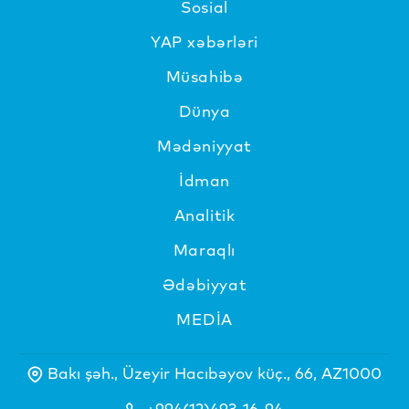
Sosial
YAP xəbərləri
Müsahibə
Dünya
Mədəniyyat
İdman
Analitik
Maraqlı
Ədəbiyyat
MEDİA
Bakı şəh., Üzeyir Hacıbəyov küç., 66, AZ1000
+994(12)493-16-94