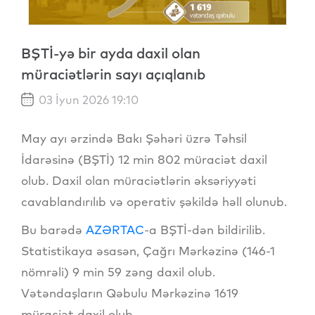
BŞTİ-yə bir ayda daxil olan
müraciətlərin sayı açıqlanıb
03 İyun 2026 19:10
May ayı ərzində Bakı Şəhəri üzrə Təhsil
İdarəsinə (BŞTİ) 12 min 802 müraciət daxil
olub. Daxil olan müraciətlərin əksəriyyəti
cavablandırılıb və operativ şəkildə həll olunub.
Bu barədə
AZƏRTAC
-a BŞTİ-dən bildirilib.
Statistikaya əsasən, Çağrı Mərkəzinə (146-1
nömrəli) 9 min 59 zəng daxil olub.
Vətəndaşların Qəbulu Mərkəzinə 1619
müraciət daxil olub.