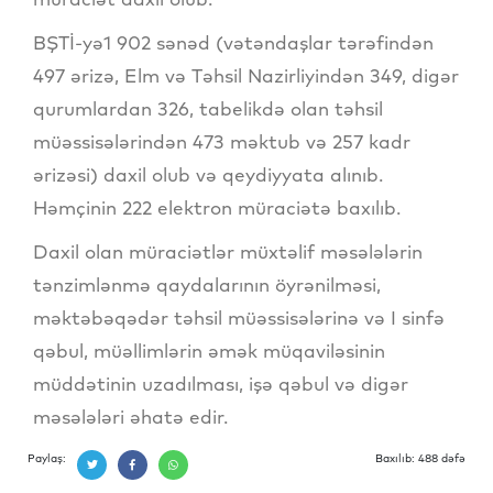
BŞTİ-yə1 902 sənəd (vətəndaşlar tərəfindən
497 ərizə, Elm və Təhsil Nazirliyindən 349, digər
qurumlardan 326, tabelikdə olan təhsil
müəssisələrindən 473 məktub və 257 kadr
ərizəsi) daxil olub və qeydiyyata alınıb.
Həmçinin 222 elektron müraciətə baxılıb.
Daxil olan müraciətlər müxtəlif məsələlərin
tənzimlənmə qaydalarının öyrənilməsi,
məktəbəqədər təhsil müəssisələrinə və I sinfə
qəbul, müəllimlərin əmək müqaviləsinin
müddətinin uzadılması, işə qəbul və digər
məsələləri əhatə edir.
Paylaş:
Baxılıb: 488 dəfə