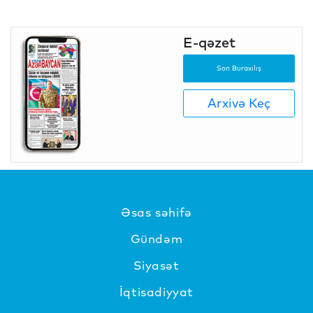
E-qəzet
Son Buraxılış
Arxivə Keç
Əsas səhifə
Gündəm
Siyasət
İqtisadiyyat