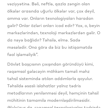
vəziyyətinə. Bəli, neftlə, qazla zəngin olan
ölkələr arasında uğurlu ölkələr var, çox deyil,
amma var. Onların texnologiyaları haradan
gəlir? Onlar özləri onları icad edir? Yox, o, beyin
mərkəzlərindən, texnoloji mərkəzlərdən gəlir. O
da nəyə bağlıdır? Təhsilə, elmə. Sadə
məsələdir. Ona görə də biz bu istiqamətdə
fəal işləməliyik”.
Dövlət başçısının çıxışından göründüyü kimi,
rəqəmsal gələcəyin möhkəm təməli məhz
təhsil sistemində atılan addımlarla qoyulur.
Təhsildə əsaslı islahatlar yalnız tədris
metodlarının yenilənməsi deyil, həmçinin təhsil
mühitinin tamamilə modernləşdirilməsidir.
Ələlxüsus da, rəqəmsal texnologiyalar tədrisdə