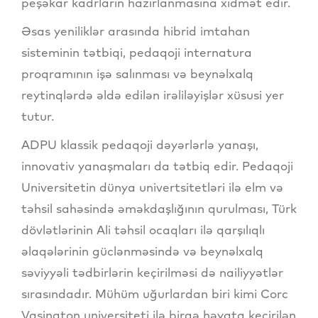
peşəkar kadrların hazırlanmasına xidmət edir.
Əsas yeniliklər arasında hibrid imtahan
sisteminin tətbiqi, pedaqoji internatura
proqramının işə salınması və beynəlxalq
reytinqlərdə əldə edilən irəliləyişlər xüsusi yer
tutur.
ADPU klassik pedaqoji dəyərlərlə yanaşı,
innovativ yanaşmaları da tətbiq edir. Pedaqoji
Universitetin dünya univertsitetləri ilə elm və
təhsil sahəsində əməkdaşlığının qurulması, Türk
dövlətlərinin Ali təhsil ocaqları ilə qarşılıqlı
əlaqələrinin güclənməsində və beynəlxalq
səviyyəli tədbirlərin keçirilməsi də nailiyyətlər
sırasındadır. Mühüm uğurlardan biri kimi Corc
Vaşinqton universiteti ilə birgə həyata keçirilən