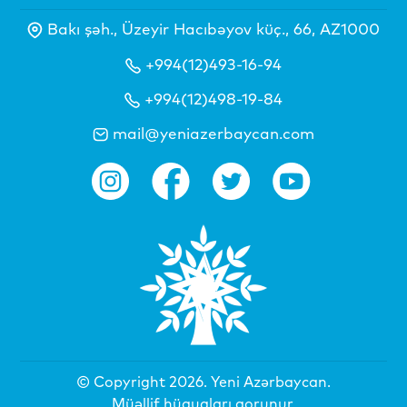
Bakı şəh., Üzeyir Hacıbəyov küç., 66, AZ1000
+994(12)493-16-94
+994(12)498-19-84
mail@yeniazerbaycan.com
© Copyright 2026.
Yeni Azərbaycan
.
Müəllif hüquqları qorunur.