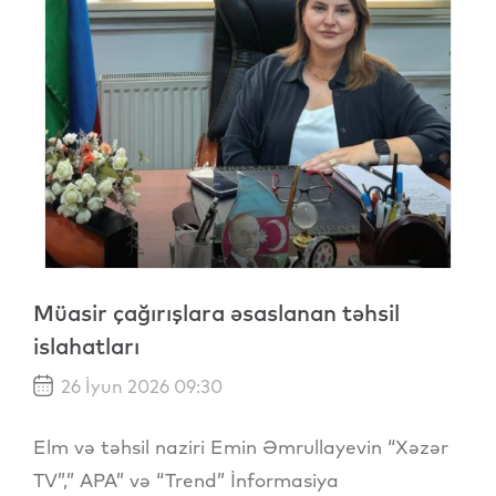
Müasir çağırışlara əsaslanan təhsil
islahatları
26 İyun 2026 09:30
Elm və təhsil naziri Emin Əmrullayevin “Xəzər
TV”,” APA” və “Trend” İnformasiya