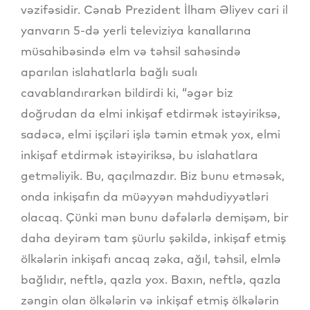
vəzifəsidir. Cənab Prezident İlham Əliyev cari il
yanvarın 5-də yerli televiziya kanallarına
müsahibəsində elm və təhsil sahəsində
aparılan islahatlarla bağlı sualı
cavablandırarkən bildirdi ki, “əgər biz
doğrudan da elmi inkişaf etdirmək istəyiriksə,
sadəcə, elmi işçiləri işlə təmin etmək yox, elmi
inkişaf etdirmək istəyiriksə, bu islahatlara
getməliyik. Bu, qaçılmazdır. Biz bunu etməsək,
onda inkişafın da müəyyən məhdudiyyətləri
olacaq. Çünki mən bunu dəfələrlə demişəm, bir
daha deyirəm tam şüurlu şəkildə, inkişaf etmiş
ölkələrin inkişafı ancaq zəka, ağıl, təhsil, elmlə
bağlıdır, neftlə, qazla yox. Baxın, neftlə, qazla
zəngin olan ölkələrin və inkişaf etmiş ölkələrin