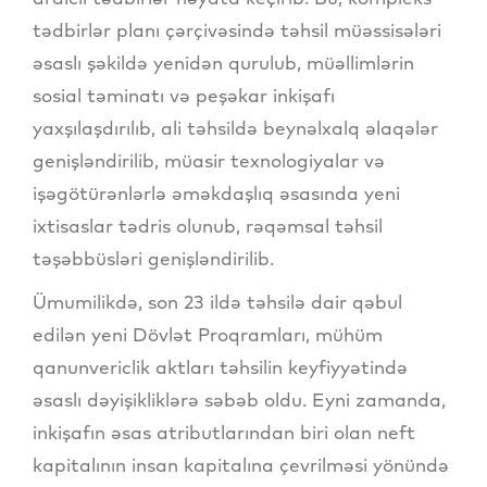
tədbirlər planı çərçivəsində təhsil müəssisələri
əsaslı şəkildə yenidən qurulub, müəllimlərin
sosial təminatı və peşəkar inkişafı
yaxşılaşdırılıb, ali təhsildə beynəlxalq əlaqələr
genişləndirilib, müasir texnologiyalar və
işəgötürənlərlə əməkdaşlıq əsasında yeni
ixtisaslar tədris olunub, rəqəmsal təhsil
təşəbbüsləri genişləndirilib.
Ümumilikdə, son 23 ildə təhsilə dair qəbul
edilən yeni Dövlət Proqramları, mühüm
qanunvericlik aktları təhsilin keyfiyyətində
əsaslı dəyişikliklərə səbəb oldu. Eyni zamanda,
inkişafın əsas atributlarından biri olan neft
kapitalının insan kapitalına çevrilməsi yönündə