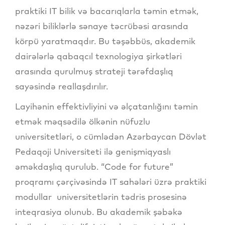
praktiki IT bilik və bacarıqlarla təmin etmək,
nəzəri biliklərlə sənaye təcrübəsi arasında
körpü yaratmaqdır. Bu təşəbbüs, akademik
dairələrlə qabaqcıl texnologiya şirkətləri
arasında qurulmuş strateji tərəfdaşlıq
sayəsində reallaşdırılır.
Layihənin effektivliyini və əlçatanlığını təmin
etmək məqsədilə ölkənin nüfuzlu
universitetləri, o cümlədən Azərbaycan Dövlət
Pedaqoji Universiteti ilə genişmiqyaslı
əməkdaşlıq qurulub. “Code for future”
proqramı çərçivəsində IT sahələri üzrə praktiki
modullar universitetlərin tədris prosesinə
inteqrasiya olunub. Bu akademik şəbəkə