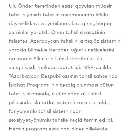
Ulu Öndər tərəfindən əsası qoyulan müasir
təhsil siyasəti təhsilin məzmununda köklü
dəyişikliklərə və yenilənmələrə geniş hüquqi
zəminlər yaratdı. Onun təhsil siyasətinin
fəlsəfəsi Azərbaycan təhsilini artıq öz sistemini
yarada bilməklə bərabər, uğurlu nəticələrini
qazanmış ölkələrin təhsil təcrübələri ilə
zənginləşdirməkdən ibarət idi. 1999-cu ildə
“Azərbaycan Respublikasının təhsil sahəsində
İslahat Proqramı”nın təsdiq olunması bütün
təhsil sistemində, o cümlədən ali təhsil
pilləsində islahatlar sistemli xarakter aldı,
fənyönümlü təhsil sistemindən
şəxsiyyətyönümlü təhsilə keçid təmin edildi.
Həmin proqram əsasında digər pillələrdə