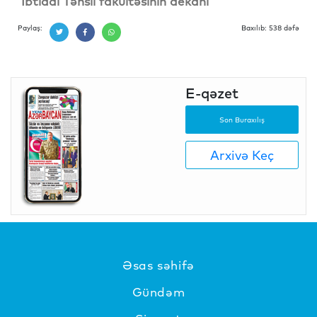
İbtidai Təhsil fakültəsinin dekanı
Paylaş:
Baxılıb: 538 dəfə
E-qəzet
Son Buraxılış
Arxivə Keç
Əsas səhifə
Gündəm