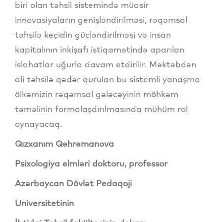
biri olan təhsil sistemində müasir
innovasiyaların genişləndirilməsi, rəqəmsal
təhsilə keçidin gücləndirilməsi və insan
kapitalının inkişafı istiqamətində aparılan
islahatlar uğurla davam etdirilir. Məktəbdən
ali təhsilə qədər qurulan bu sistemli yanaşma
ölkəmizin rəqəmsal gələcəyinin möhkəm
təməlinin formalaşdırılmasında mühüm rol
oynayacaq.
Qızxanım Qəhrəmanova
Psixologiya elmləri doktoru, professor
Azərbaycan Dövlət Pedaqoji
Universitetinin