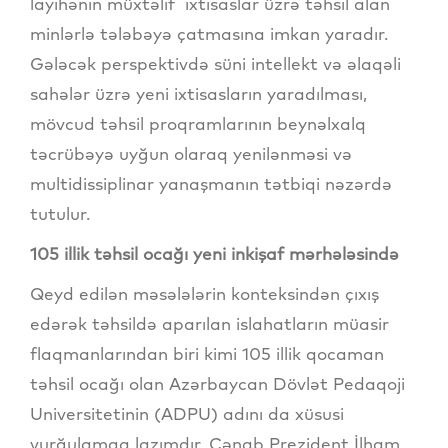
layihənin müxtəlif ixtisaslar üzrə təhsil alan
minlərlə tələbəyə çatmasına imkan yaradır.
Gələcək perspektivdə süni intellekt və əlaqəli
sahələr üzrə yeni ixtisasların yaradılması,
mövcud təhsil proqramlarının beynəlxalq
təcrübəyə uyğun olaraq yenilənməsi və
multidissiplinar yanaşmanın tətbiqi nəzərdə
tutulur.
105 illik təhsil ocağı yeni inkişaf mərhələsində
Qeyd edilən məsələlərin konteksindən çıxış
edərək təhsildə aparılan islahatların müasir
flaqmanlarından biri kimi 105 illik qocaman
təhsil ocağı olan Azərbaycan Dövlət Pedaqoji
Universitetinin (ADPU) adını da xüsusi
vurğulamaq lazımdır. Cənab Prezident İlham