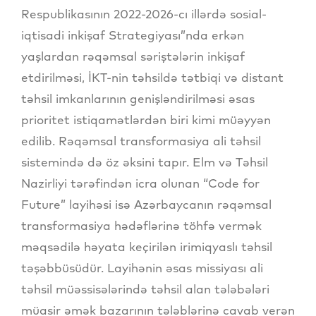
Respublikasının 2022-2026-cı illərdə sosial-
iqtisadi inkişaf Strategiyası”nda erkən
yaşlardan rəqəmsal səriştələrin inkişaf
etdirilməsi, İKT-nin təhsildə tətbiqi və distant
təhsil imkanlarının genişləndirilməsi əsas
prioritet istiqamətlərdən biri kimi müəyyən
edilib. Rəqəmsal transformasiya ali təhsil
sistemində də öz əksini tapır. Elm və Təhsil
Nazirliyi tərəfindən icra olunan “Code for
Future” layihəsi isə Azərbaycanın rəqəmsal
transformasiya hədəflərinə töhfə vermək
məqsədilə həyata keçirilən irimiqyaslı təhsil
təşəbbüsüdür. Layihənin əsas missiyası ali
təhsil müəssisələrində təhsil alan tələbələri
müasir əmək bazarının tələblərinə cavab verən