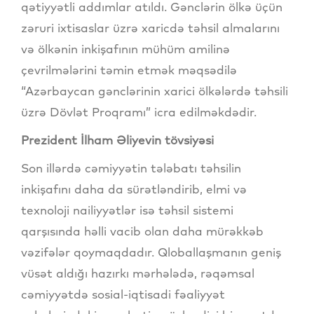
qətiyyətli addımlar atıldı. Gənclərin ölkə üçün
zəruri ixtisaslar üzrə xaricdə təhsil almalarını
və ölkənin inkişafının mühüm amilinə
çevrilmələrini təmin etmək məqsədilə
“Azərbaycan gənclərinin xarici ölkələrdə təhsili
üzrə Dövlət Proqramı” icra edilməkdədir.
Prezident İlham Əliyevin tövsiyəsi
Son illərdə cəmiyyətin tələbatı təhsilin
inkişafını daha da sürətləndirib, elmi və
texnoloji nailiyyətlər isə təhsil sistemi
qarşısında həlli vacib olan daha mürəkkəb
vəzifələr qoymaqdadır. Qloballaşmanın geniş
vüsət aldığı hazırkı mərhələdə, rəqəmsal
cəmiyyətdə sosial-iqtisadi fəaliyyət