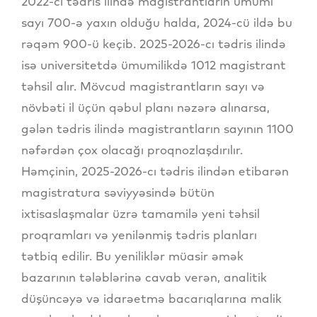
2022-ci tədris ilində magistrantların ümumi
sayı 700-ə yaxın olduğu halda, 2024-cü ildə bu
rəqəm 900-ü keçib. 2025-2026-cı tədris ilində
isə universitetdə ümumilikdə 1012 magistrant
təhsil alır. Mövcud magistrantların sayı və
növbəti il üçün qəbul planı nəzərə alınarsa,
gələn tədris ilində magistrantların sayının 1100
nəfərdən çox olacağı proqnozlaşdırılır.
Həmçinin, 2025-2026-cı tədris ilindən etibarən
magistratura səviyyəsində bütün
ixtisaslaşmalar üzrə tamamilə yeni təhsil
proqramları və yenilənmiş tədris planları
tətbiq edilir. Bu yeniliklər müasir əmək
bazarının tələblərinə cavab verən, analitik
düşüncəyə və idarəetmə bacarıqlarına malik