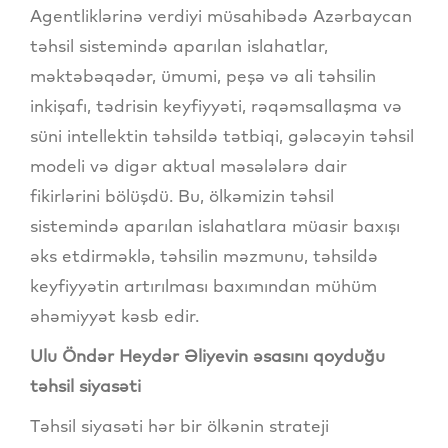
Agentliklərinə verdiyi müsahibədə Azərbaycan
təhsil sistemində aparılan islahatlar,
məktəbəqədər, ümumi, peşə və ali təhsilin
inkişafı, tədrisin keyfiyyəti, rəqəmsallaşma və
süni intellektin təhsildə tətbiqi, gələcəyin təhsil
modeli və digər aktual məsələlərə dair
fikirlərini bölüşdü. Bu, ölkəmizin təhsil
sistemində aparılan islahatlara müasir baxışı
əks etdirməklə, təhsilin məzmunu, təhsildə
keyfiyyətin artırılması baxımından mühüm
əhəmiyyət kəsb edir.
Ulu Öndər Heydər Əliyevin əsasını qoyduğu
təhsil siyasəti
Təhsil siyasəti hər bir ölkənin strateji