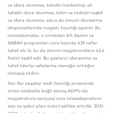
və idarə olunması, təhsilin marketinqi, ali
təhsilin idarə olunması, təlim və tədrisin təşkili
və idarə olunması, eləcə də ümumi idarəetmə
istiqamətlərində magistr hazırlığı aparılır. Bu
ixtisaslaşmalar, o cümlədən ikili diplom və
SABAH proqramları üzrə hazırda 429 nəfər
təhsil alır ki, bu da ümumi magistrantların 42,4
faizini təşkil edir. Bu göstərici idarəetmə və
təhsil liderliyi sahələrinə marağın artdığını
nümayiş etdirir.
Son illər peşəkar kadr hazırlığı prosesində
artan tələbatla bağlı olaraq ADPU-da
magistratura səviyyəsi üzrə ixtisaslaşmaların
sayı və qəbul planı ardıcıl şəkildə artırılıb. 2021-