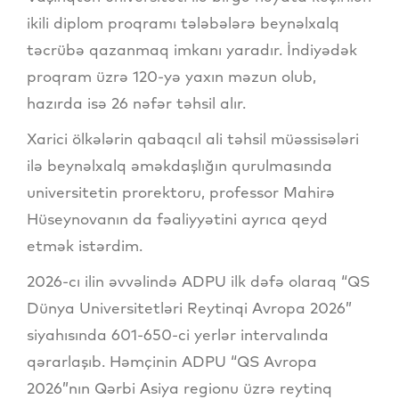
ikili diplom proqramı tələbələrə beynəlxalq
təcrübə qazanmaq imkanı yaradır. İndiyədək
proqram üzrə 120-yə yaxın məzun olub,
hazırda isə 26 nəfər təhsil alır.
Xarici ölkələrin qabaqcıl ali təhsil müəssisələri
ilə beynəlxalq əməkdaşlığın qurulmasında
universitetin prorektoru, professor Mahirə
Hüseynovanın da fəaliyyətini ayrıca qeyd
etmək istərdim.
2026-cı ilin əvvəlində ADPU ilk dəfə olaraq “QS
Dünya Universitetləri Reytinqi Avropa 2026”
siyahısında 601-650-ci yerlər intervalında
qərarlaşıb. Həmçinin ADPU “QS Avropa
2026”nın Qərbi Asiya regionu üzrə reytinq