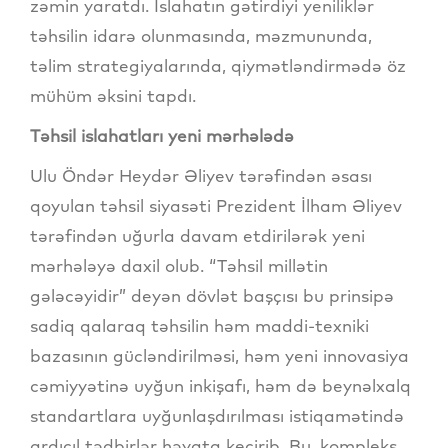
zəmin yaratdı. İslahatın gətirdiyi yeniliklər
təhsilin idarə olunmasında, məzmununda,
təlim strategiyalarında, qiymətləndirmədə öz
mühüm əksini tapdı.
Təhsil islahatları yeni mərhələdə
Ulu Öndər Heydər Əliyev tərəfindən əsası
qoyulan təhsil siyasəti Prezident İlham Əliyev
tərəfindən uğurla davam etdirilərək yeni
mərhələyə daxil olub. “Təhsil millətin
gələcəyidir” deyən dövlət başçısı bu prinsipə
sadiq qalaraq təhsilin həm maddi-texniki
bazasının gücləndirilməsi, həm yeni innovasiya
cəmiyyətinə uyğun inkişafı, həm də beynəlxalq
standartlara uyğunlaşdırılması istiqamətində
ardıcıl tədbirlər həyata keçirib. Bu, kompleks