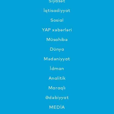
Siyasət
İqtisadiyyat
Sosial
YAP xəbərləri
Müsahibə
Dünya
Mədəniyyat
İdman
Analitik
Maraqlı
Ədəbiyyat
MEDİA