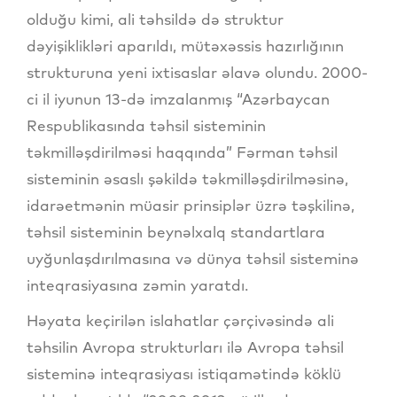
olduğu kimi, ali təhsildə də struktur
dəyişiklikləri aparıldı, mütəxəssis hazırlığının
strukturuna yeni ixtisaslar əlavə olundu. 2000-
ci il iyunun 13-də imzalanmış “Azərbaycan
Respublikasında təhsil sisteminin
təkmilləşdirilməsi haqqında” Fərman təhsil
sisteminin əsaslı şəkildə təkmilləşdirilməsinə,
idarəetmənin müasir prinsiplər üzrə təşkilinə,
təhsil sisteminin beynəlxalq standartlara
uyğunlaşdırılmasına və dünya təhsil sisteminə
inteqrasiyasına zəmin yaratdı.
Həyata keçirilən islahatlar çərçivəsində ali
təhsilin Avropa strukturları ilə Avropa təhsil
sisteminə inteqrasiyası istiqamətində köklü