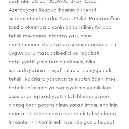
addımlar atıldı. “2009-2013-cü illərdə
Azərbaycan Respublikasının ali təhsil
sistemində islahatlar üzrə Dövlət Proqramı”nın
təsdiq olunması ölkənin ali təhsilinin Avropa
təhsil məkanına inteqrasiyası, onun
məzmununun Bolonya prosesinin prinsiplərinə
uyğun qurulması, cəlbedici və rəqabət
qabiliyyətliliyinin təmin edilməsi, ölkə
iqtisadiyyatının inkişaf tələblərinə uyğun ali
təhsilli kadrlara yaranan tələbatın ödənilməsi,
habelə informasiya cəmiyyətinin və biliklərə
əsaslanan iqtisadiyyatın tələblərinə uyğun
olaraq kadr potensialının yaradılması, əhalinin
müasir tələblərə cavab verən ali təhsil almaq
imkanlarının təmin edilməsində güclü hüquqi