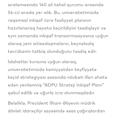
sıralamasında 140 ali təhsil qurumu arasında
54-cü sırada yer alıb. Bu, universitetimizdə
rəqəmsal inkişaf üzrə fəaliyyət planının
hazırlanaraq həyata keçirildiyini təsdiqləyir və
eyni zamanda inkişaf transormasiyasına uyğun
olaraq yeni ixtisaslaşmaların, beynəlxalq
təcrübənin tətbiq olunduğunu təsdiq edir.
İslahatlar kursuna uyğun olaraq,
universitetimizdə kəmiyyətdən keyfiyyətə
keçid strategiyası əsasında növbəti illəri əhatə
edən yenilənmiş “ADPU Strateji İnkişaf Planı”
qəbul edilib və uğurla icra olunmaqdadır.
Beləliklə, Prezident İlham Əliyevin müdrik
dövlət idarəçiliyi sayəsində əsas çağırışlardan