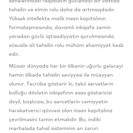
sahələrindəki rəqabətin gücləndiyi bir vaxtda
təhsilin və elmin rolu daha da artmaqdadır.
Yüksək intellektə malik insan kapitalının
formalaşmasında, davamlı inkişafa zəmin
yaradan güclü iqtisadiyyatın qurulmasında
xüsusilə ali təhsilin rolu mühüm əhəmiyyət kəsb
edir.
Müasir dünyada hər bir ölkənin uğurlu gələcəyi
həmin ölkədə təhsilin səviyyəsi ilə müəyyən
olunur. Təcrübə göstərir ki, təbii sərvətlərin
bolluğu dövlətin inkişafının əsas göstəricisi
deyil, başlıcası, bu sərvətlərin cəmiyyətin
hərəkətverici qüvvəsi olan insan kapitalına
çevrilməsini təmin etməkdir. Bu, indiki
mərhələdə təhsil sisteminin ən zəruri