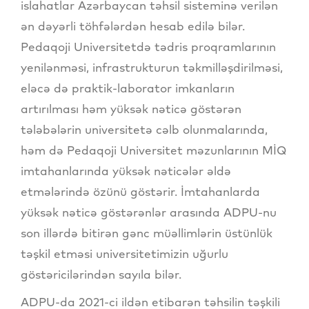
islahatlar Azərbaycan təhsil sisteminə verilən
ən dəyərli töhfələrdən hesab edilə bilər.
Pedaqoji Universitetdə tədris proqramlarının
yenilənməsi, infrastrukturun təkmilləşdirilməsi,
eləcə də praktik-laborator imkanların
artırılması həm yüksək nəticə göstərən
tələbələrin universitetə cəlb olunmalarında,
həm də Pedaqoji Universitet məzunlarının MİQ
imtahanlarında yüksək nəticələr əldə
etmələrində özünü göstərir. İmtahanlarda
yüksək nəticə göstərənlər arasında ADPU-nu
son illərdə bitirən gənc müəllimlərin üstünlük
təşkil etməsi universitetimizin uğurlu
göstəricilərindən sayıla bilər.
ADPU-da 2021-ci ildən etibarən təhsilin təşkili