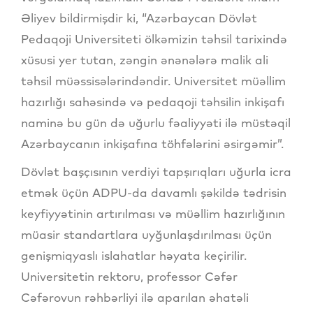
Əliyev bildirmişdir ki, “Azərbaycan Dövlət
Pedaqoji Universiteti ölkəmizin təhsil tarixində
xüsusi yer tutan, zəngin ənənələrə malik ali
təhsil müəssisələrindəndir. Universitet müəllim
hazırlığı sahəsində və pedaqoji təhsilin inkişafı
naminə bu gün də uğurlu fəaliyyəti ilə müstəqil
Azərbaycanın inkişafına töhfələrini əsirgəmir”.
Dövlət başçısının verdiyi tapşırıqları uğurla icra
etmək üçün ADPU-da davamlı şəkildə tədrisin
keyfiyyətinin artırılması və müəllim hazırlığının
müasir standartlara uyğunlaşdırılması üçün
genişmiqyaslı islahatlar həyata keçirilir.
Universitetin rektoru, professor Cəfər
Cəfərovun rəhbərliyi ilə aparılan əhatəli