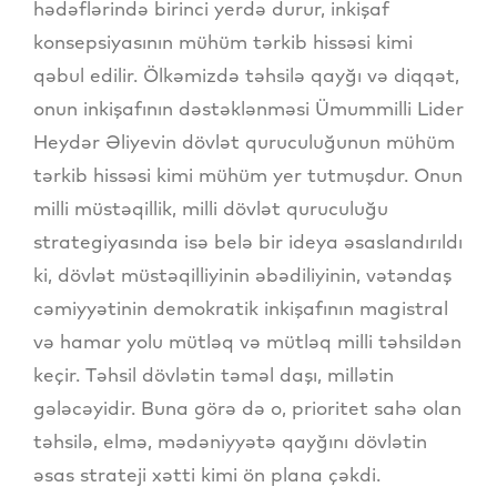
hədəflərində birinci yerdə durur, inkişaf
konsepsiyasının mühüm tərkib hissəsi kimi
qəbul edilir. Ölkəmizdə təhsilə qayğı və diqqət,
onun inkişafının dəstəklənməsi Ümummilli Lider
Heydər Əliyevin dövlət quruculuğunun mühüm
tərkib hissəsi kimi mühüm yer tutmuşdur. Onun
milli müstəqillik, milli dövlət quruculuğu
strategiyasında isə belə bir ideya əsaslandırıldı
ki, dövlət müstəqilliyinin əbədiliyinin, vətəndaş
cəmiyyətinin demokratik inkişafının magistral
və hamar yolu mütləq və mütləq milli təhsildən
keçir. Təhsil dövlətin təməl daşı, millətin
gələcəyidir. Buna görə də o, prioritet sahə olan
təhsilə, elmə, mədəniyyətə qayğını dövlətin
əsas strateji xətti kimi ön plana çəkdi.