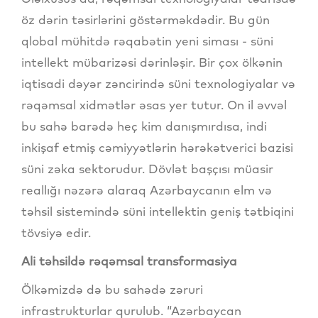
öz dərin təsirlərini göstərməkdədir. Bu gün
qlobal mühitdə rəqabətin yeni siması - süni
intellekt mübarizəsi dərinləşir. Bir çox ölkənin
iqtisadi dəyər zəncirində süni texnologiyalar və
rəqəmsal xidmətlər əsas yer tutur. On il əvvəl
bu sahə barədə heç kim danışmırdısa, indi
inkişaf etmiş cəmiyyətlərin hərəkətverici bazisi
süni zəka sektorudur. Dövlət başçısı müasir
reallığı nəzərə alaraq Azərbaycanın elm və
təhsil sistemində süni intellektin geniş tətbiqini
tövsiyə edir.
Ali təhsildə rəqəmsal transformasiya
Ölkəmizdə də bu sahədə zəruri
infrastrukturlar qurulub. “Azərbaycan