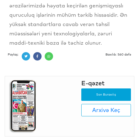
ərazilərimizdə həyata keçirilən genişmiqyaslı
quruculuq işlərinin mühüm tərkib hissəsidir. Ən
yüksək standartlara cavab verən təhsil
müəssisələri yeni texnologiyalarla, zəruri
maddi-texniki baza ilə təchiz olunur.
Paylaş:
Baxılıb: 560 dəfə
E-qəzet
Son Buraxılış
Arxivə Keç