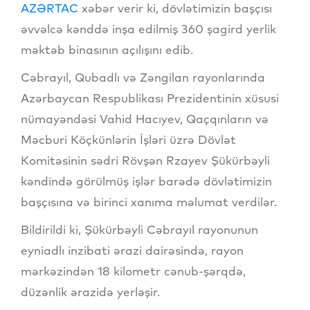
AZƏRTAC
xəbər verir ki, dövlətimizin başçısı
əvvəlcə kənddə inşa edilmiş 360 şagird yerlik
məktəb binasının açılışını edib.
Cəbrayıl, Qubadlı və Zəngilan rayonlarında
Azərbaycan Respublikası Prezidentinin xüsusi
nümayəndəsi Vahid Hacıyev, Qaçqınların və
Məcburi Köçkünlərin İşləri üzrə Dövlət
Komitəsinin sədri Rövşən Rzayev Şükürbəyli
kəndində görülmüş işlər barədə dövlətimizin
başçısına və birinci xanıma məlumat verdilər.
Bildirildi ki, Şükürbəyli Cəbrayıl rayonunun
eyniadlı inzibati ərazi dairəsində, rayon
mərkəzindən 18 kilometr cənub-şərqdə,
düzənlik ərazidə yerləşir.