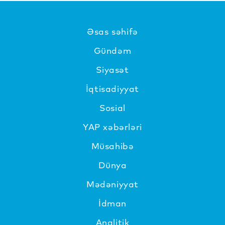
Əsas səhifə
Gündəm
Siyasət
İqtisadiyyat
Sosial
YAP xəbərləri
Müsahibə
Dünya
Mədəniyyat
İdman
Analitik