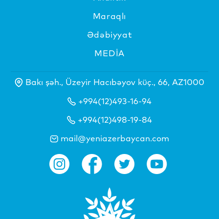
Maraqlı
Ədəbiyyat
MEDİA
Bakı şəh., Üzeyir Hacıbəyov küç., 66, AZ1000
+994(12)493-16-94
+994(12)498-19-84
mail@yeniazerbaycan.com