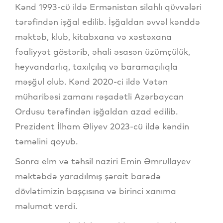
Kənd 1993-cü ildə Ermənistan silahlı qüvvələri
tərəfindən işğal edilib. İşğaldan əvvəl kənddə
məktəb, klub, kitabxana və xəstəxana
fəaliyyət göstərib, əhali əsasən üzümçülük,
heyvandarlıq, taxılçılıq və baramaçılıqla
məşğul olub. Kənd 2020-ci ildə Vətən
müharibəsi zamanı rəşadətli Azərbaycan
Ordusu tərəfindən işğaldan azad edilib.
Prezident İlham Əliyev 2023-cü ildə kəndin
təməlini qoyub.
Sonra elm və təhsil naziri Emin Əmrullayev
məktəbdə yaradılmış şərait barədə
dövlətimizin başçısına və birinci xanıma
məlumat verdi.