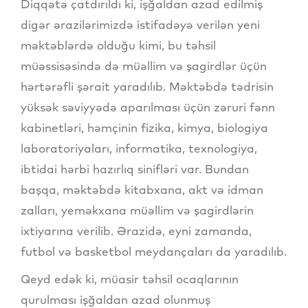
Diqqətə çatdırıldı ki, işğaldan azad edilmiş
digər ərazilərimizdə istifadəyə verilən yeni
məktəblərdə olduğu kimi, bu təhsil
müəssisəsində də müəllim və şagirdlər üçün
hərtərəfli şərait yaradılıb. Məktəbdə tədrisin
yüksək səviyyədə aparılması üçün zəruri fənn
kabinetləri, həmçinin fizika, kimya, biologiya
laboratoriyaları, informatika, texnologiya,
ibtidai hərbi hazırlıq sinifləri var. Bundan
başqa, məktəbdə kitabxana, akt və idman
zalları, yeməkxana müəllim və şagirdlərin
ixtiyarına verilib. Ərazidə, eyni zamanda,
futbol və basketbol meydançaları da yaradılıb.
Qeyd edək ki, müasir təhsil ocaqlarının
qurulması işğaldan azad olunmuş