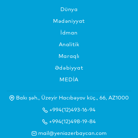
Dünya
Mədəniyyat
İdman
Analitik
Maraqlı
Ədəbiyyat
MEDİA
Bakı şəh., Üzeyir Hacıbəyov küç., 66, AZ1000
+994(12)493-16-94
+994(12)498-19-84
mail@yeniazerbaycan.com