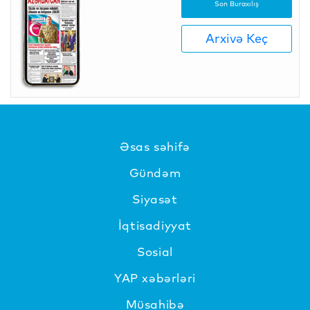
Son Buraxılış
Arxivə Keç
Əsas səhifə
Gündəm
Siyasət
İqtisadiyyat
Sosial
YAP xəbərləri
Müsahibə