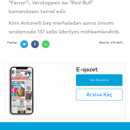
“Ferrar”i, Verstappen isə “Red Bull”
komandasını təmsil edir.
Kimi Antonelli beş mərhələdən sonra ümumi
sıralamada 131 xalla liderliyini möhkəmləndirib.
Paylaş:
Baxılıb: 476 dəfə
E-qəzet
Son Buraxılış
Arxivə Keç