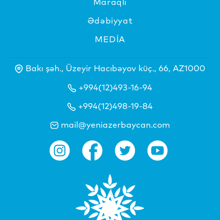
Maraqlı
Ədəbiyyat
MEDİA
Bakı şəh., Üzeyir Hacıbəyov küç., 66, AZ1000
+994(12)493-16-94
+994(12)498-19-84
mail@yeniazerbaycan.com