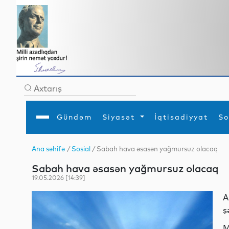
Gündəm
Siyasət
İqtisadiyyat
So
Ana səhifə
/
Sosial
/ Sabah hava əsasən yağmursuz olacaq
Ana səhifə
Ədəbiyyat
Siyasət
Sosial
Dün
Sabah hava əsasən yağmursuz olacaq
Gündəm
MEDİA
Xarici siyasət
Turizm
İqtisadiyyat
Daxili siyasət
Elm
19.05.2026 [14:39]
YAP
Din
Analitika
Hadisə
A
Mədəniyyət
Diaspor
ş
Müsahibə
M