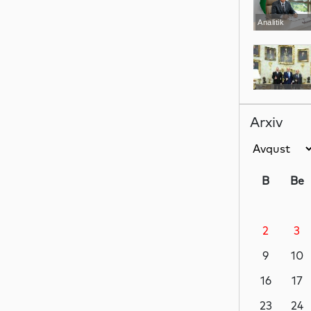
Analitik
Siyasət
Arxiv
Siyasət
B
Be
2
3
Siyasət
9
10
16
17
Dünya
23
24