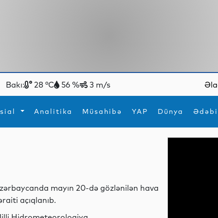
Bakı:
28 °C
56 %
3 m/s
Əla
sial
Analitika
Müsahibə
YAP
Dünya
Ədəbi
ya
İdman
Maraqlı
İdman
Yeni texnologiyalar
zərbaycanda mayın 20-də gözlənilən hava
əraiti açıqlanıb.
illi Hidrometeorologiya