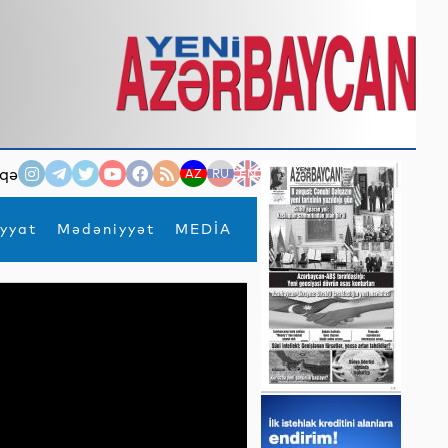
qə
AZ
RU
EN
yyat
Mədəniyyət
MEDİA
×