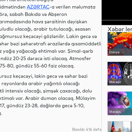
idmətindən
AZƏRTAC
-a verilən məlumata
örə, sabah Bakıda və Abşeron
arımadasında hava şəraitinin dəyişkən
Xəbər le
uludlu olacağı, arabir tutulacağı, əsasən
ağmursuz keçəcəyi gözlənilir. Lakin gecə və
əhər bəzi şəhərətrafı ərazilərdə qısamüddətli
z yağış yağacağı ehtimalı var. Şimal-qərb
Dünya
ündüz 20-25 dərəcə isti olacaq. Atmosfer
 75-80, gündüz 55-60 faiz olacaq.
uz keçəcəyi, lakin gecə və səhər bəzi
Maraqlı
r rayonlarda arabir yağıntılı olacağı
tli intensiv olacağı, şimşək çaxacağı, dolu
ehtimalı var. Arabir duman olacaq. Mülayim
17, gündüz 23-28, dağlarda gecə 5-10,
.
Maraqlı
Baxılıb: 416 dəfə