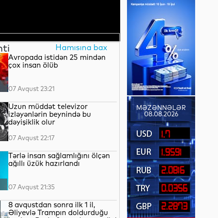
nti
Hamısına bax
Avropada istidən 25 mindən
çox insan ölüb
07 Avqust 23:21
Uzun müddət televizor
MƏZƏNNƏLƏR
izləyənlərin beynində bu
08.08.2026
dəyişiklik olur
1.7
07 Avqust 22:17
1.9591
Tərlə insan sağlamlığını ölçən
ağıllı üzük hazırlandı
2.0816
07 Avqust 21:35
0.0356
8 avqustdan sonra ilk 1 il,
2.2873
Əliyevlə Trampın doldurduğu