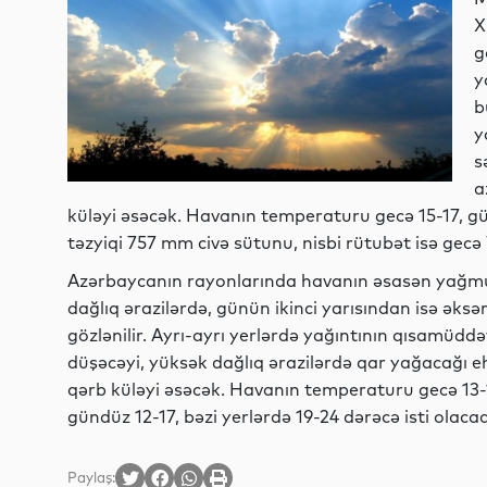
X
g
y
b
y
s
a
küləyi əsəcək. Havanın temperaturu gecə 15-17, g
təzyiqi 757 mm civə sütunu, nisbi rütubət isə gecə
Azərbaycanın rayonlarında havanın əsasən yağmurs
dağlıq ərazilərdə, günün ikinci yarısından isə əksə
gözlənilir. Ayrı-ayrı yerlərdə yağıntının qısamüddə
düşəcəyi, yüksək dağlıq ərazilərdə qar yağacağı 
qərb küləyi əsəcək. Havanın temperaturu gecə 13-
gündüz 12-17, bəzi yerlərdə 19-24 dərəcə isti olacaq
Paylaş: