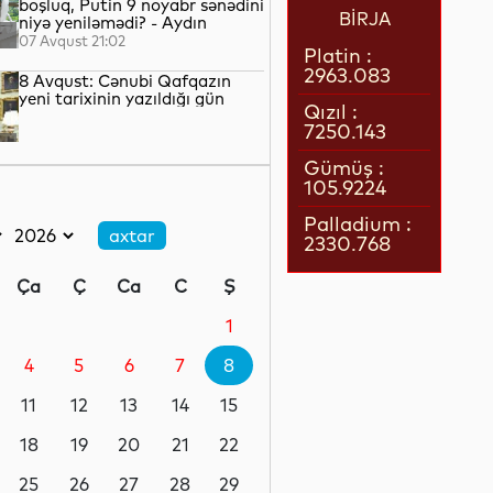
boşluq, Putin 9 noyabr sənədini
BİRJA
niyə yeniləmədi? - Aydın
QULİYEV yazır...
07 Avqust 21:02
Platin :
2963.083
8 Avqust: Cənubi Qafqazın
yeni tarixinin yazıldığı gün
Qızıl :
7250.143
07 Avqust 21:00
Gümüş :
105.9224
Azərbaycan–ABŞ tərəfdaşlığı:
Yeni geosiyasi dövrün əsas
Palladium :
konturları
2330.768
07 Avqust 20:57
Ça
Ç
Ca
C
Ş
1 il öncə İlham Əliyevin Ağ
Evdə dediklərindən sonra
1
Paşinyan niyə üzr istəmişdi?
4
5
6
7
8
07 Avqust 20:41
11
12
13
14
15
ÜST legioner xəstəliyinin
yayılmasının səbəbini açıqlayıb
18
19
20
21
22
25
26
27
28
29
07 Avqust 20:17