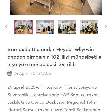
Previous
N
Samuxda Ulu öndər Heydər Əliyevin
anadan olmasının 102 illiyi münasibətilə
inşa yazı müsabiqəsi keçirilib
24 Aprel 2025 17:05
24 aprel 2025-ci il tarixdə “Konstitusiya və
Suverenlik ili”çərçivəsində YAP Samux rayon
təşkilatı və Gəncə Daşkəsən Regional Təhsil
idarəsi Samux rayonu üzrə Təhsil Sektorunun