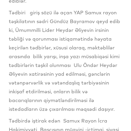
ediblər.
Tədbiri giriş sözü ilə açan YAP Samux rayon
təşkilatının sədri Gündüz Bayramov qeyd edib
ki, Ümummilli Lider Heydər Əliyevin irsinin
təbliği və qorunması istiqamətində həyata
keçirilən tədbirlər, xüsusi olaraq, məktəblilər
arasında bilik yarışı, inşa yazı müsabiqəsi kimi
tədbirlərin təşkil olunması Ulu Öndər Heydər
Əliyevin xatirəsinin yad edilməsi, gənclərin
vətənpərvərlik və vətəndaşlıq tərbiyəsinin
inkişaf etdirilməsi, onların bilik və
bacarıqlarının qiymətləndirilməsi ilə
istedadların üzə çıxarılması məqsədi daşıyır.
Tədbirdə iştirak edən Samux Rayon İcra
Hakimiyyəti Başçısının müavini -ictimai, siyasi