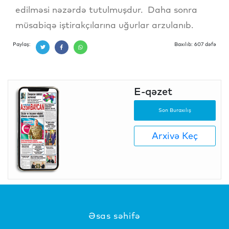
edilməsi nəzərdə tutulmuşdur. Daha sonra
müsabiqə iştirakçılarına uğurlar arzulanıb.
Paylaş:
Baxılıb: 607 dəfə
E-qəzet
Son Buraxılış
Arxivə Keç
Əsas səhifə