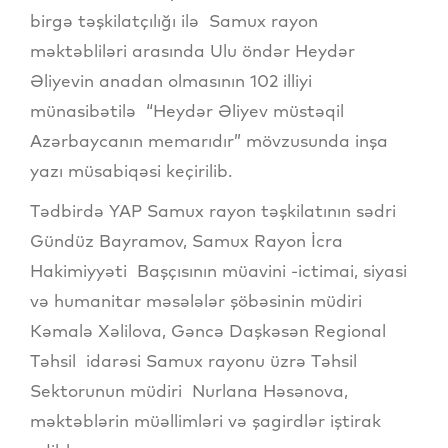
birgə təşkilatçılığı ilə Samux rayon
məktəbliləri arasında Ulu öndər Heydər
Əliyevin anadan olmasının 102 illiyi
münasibətilə “Heydər Əliyev müstəqil
Azərbaycanın memarıdır” mövzusunda inşa
yazı müsabiqəsi keçirilib.
Tədbirdə YAP Samux rayon təşkilatının sədri
Gündüz Bayramov, Samux Rayon İcra
Hakimiyyəti Başçısının müavini -ictimai, siyasi
və humanitar məsələlər şöbəsinin müdiri
Kəmalə Xəlilova, Gəncə Daşkəsən Regional
Təhsil idarəsi Samux rayonu üzrə Təhsil
Sektorunun müdiri Nurlana Həsənova,
məktəblərin müəllimləri və şagirdlər iştirak