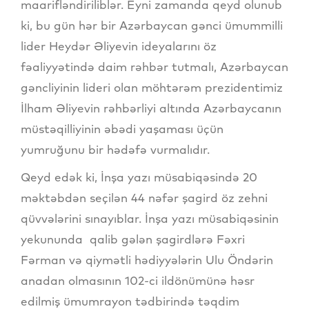
maarifləndiriliblər. Eyni zamanda qeyd olunub
ki, bu gün hər bir Azərbaycan gənci ümummilli
lider Heydər Əliyevin ideyalarını öz
fəaliyyətində daim rəhbər tutmalı, Azərbaycan
gəncliyinin lideri olan möhtərəm prezidentimiz
İlham Əliyevin rəhbərliyi altında Azərbaycanın
müstəqilliyinin əbədi yaşaması üçün
yumruğunu bir hədəfə vurmalıdır.
Qeyd edək ki, İnşa yazı müsabiqəsində 20
məktəbdən seçilən 44 nəfər şagird öz zehni
qüvvələrini sınayıblar. İnşa yazı müsabiqəsinin
yekununda qalib gələn şagirdlərə Fəxri
Fərman və qiymətli hədiyyələrin Ulu Öndərin
anadan olmasının 102-ci ildönümünə həsr
edilmiş ümumrayon tədbirində təqdim