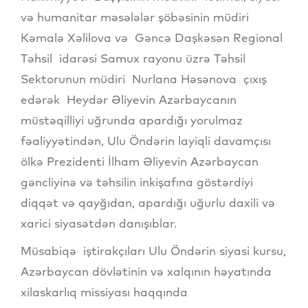
və humanitar məsələlər şöbəsinin müdiri
Kəmalə Xəlilova və Gəncə Daşkəsən Regional
Təhsil idarəsi Samux rayonu üzrə Təhsil
Sektorunun müdiri Nurlana Həsənova çıxış
edərək Heydər Əliyevin Azərbaycanın
müstəqilliyi uğrunda apardığı yorulmaz
fəaliyyətindən, Ulu Öndərin layiqli davamçısı
ölkə Prezidenti İlham Əliyevin Azərbaycan
gəncliyinə və təhsilin inkişafına göstərdiyi
diqqət və qayğıdan, apardığı uğurlu daxili və
xarici siyasətdən danışıblar.
Müsabiqə iştirakçıları Ulu Öndərin siyasi kursu,
Azərbaycan dövlətinin və xalqının həyatında
xilaskarlıq missiyası haqqında