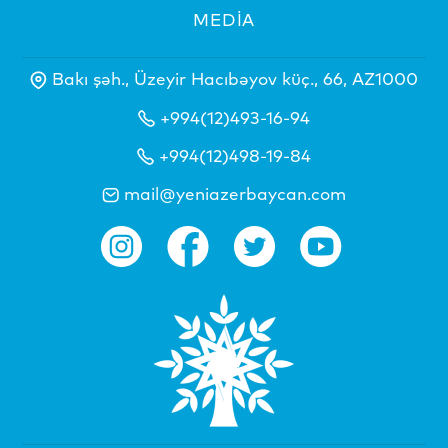
MEDİA
Bakı şəh., Üzeyir Hacıbəyov küç., 66, AZ1000
+994(12)493-16-94
+994(12)498-19-84
mail@yeniazerbaycan.com