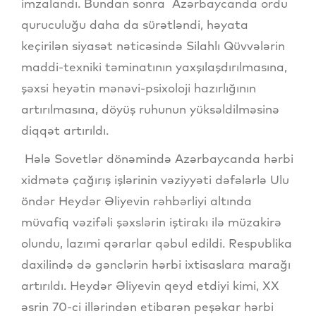
imzalandı. Bundan sonra Azərbaycanda ordu
quruculuğu daha da sürətləndi, həyata
keçirilən siyasət nəticəsində Silahlı Qüvvələrin
maddi-texniki təminatının yaxşılaşdırılmasına,
şəxsi heyətin mənəvi-psixoloji hazırlığının
artırılmasına, döyüş ruhunun yüksəldilməsinə
diqqət artırıldı.
Hələ Sovetlər dönəmində Azərbaycanda hərbi
xidmətə çağırış işlərinin vəziyyəti dəfələrlə Ulu
öndər Heydər Əliyevin rəhbərliyi altında
müvafiq vəzifəli şəxslərin iştirakı ilə müzakirə
olundu, lazımi qərarlar qəbul edildi. Respublika
daxilində də gənclərin hərbi ixtisaslara marağı
artırıldı. Heydər Əliyevin qeyd etdiyi kimi, XX
əsrin 70-ci illərindən etibarən peşəkar hərbi