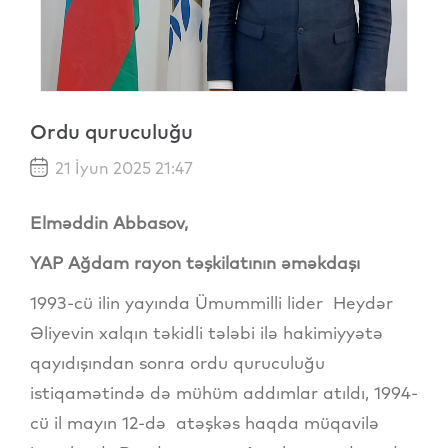
Ordu quruculuğu
21 İyun 2025 21:47
Elməddin Abbasov,
YAP Ağdam rayon təşkilatının əməkdaşı
1993-cü ilin yayında Ümummilli lider Heydər
Əliyevin xalqın təkidli tələbi ilə hakimiyyətə
qayıdışından sonra ordu quruculuğu
istiqamətində də mühüm addımlar atıldı, 1994-
cü il mayın 12-də atəşkəs haqda müqavilə