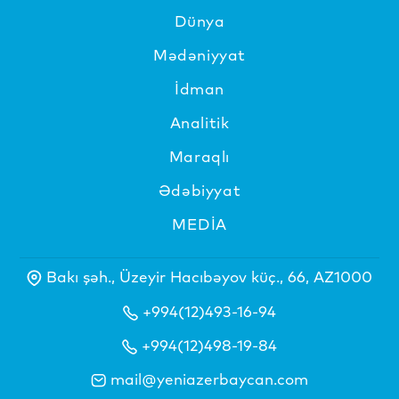
Dünya
Mədəniyyat
İdman
Analitik
Maraqlı
Ədəbiyyat
MEDİA
Bakı şəh., Üzeyir Hacıbəyov küç., 66, AZ1000
+994(12)493-16-94
+994(12)498-19-84
mail@yeniazerbaycan.com