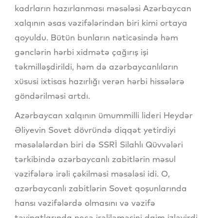
kadrların hazırlanması məsələsi Azərbaycan
xalqının əsas vəzifələrindən biri kimi ortaya
qoyuldu. Bütün bunların nəticəsində həm
gənclərin hərbi xidmətə çağırış işi
təkmilləşdirildi, həm də azərbaycanlıların
xüsusi ixtisas hazırlığı verən hərbi hissələrə
göndərilməsi artdı.
Azərbaycan xalqının ümummilli lideri Heydər
Əliyevin Sovet dövründə diqqət yetirdiyi
məsələlərdən biri də SSRİ Silahlı Qüvvələri
tərkibində azərbaycanlı zabitlərin məsul
vəzifələrə irəli çəkilməsi məsələsi idi. O,
azərbaycanlı zabitlərin Sovet qoşunlarında
hansı vəzifələrdə olmasını və vəzifə
təyinatlarında necə irəliləməsini daim izləyirdi