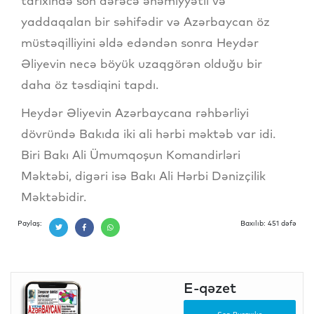
tarixində son dərəcə əhəmiyyətli və
yaddaqalan bir səhifədir və Azərbaycan öz
müstəqilliyini əldə edəndən sonra Heydər
Əliyevin necə böyük uzaqgörən olduğu bir
daha öz təsdiqini tapdı.
Heydər Əliyevin Azərbaycana rəhbərliyi
dövründə Bakıda iki ali hərbi məktəb var idi.
Biri Bakı Ali Ümumqoşun Komandirləri
Məktəbi, digəri isə Bakı Ali Hərbi Dənizçilik
Məktəbidir.
Paylaş:
Baxılıb: 451 dəfə
E-qəzet