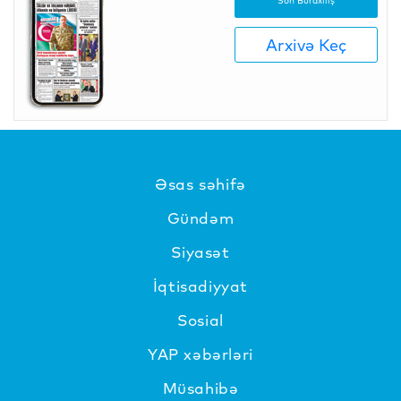
Son Buraxılış
Arxivə Keç
Əsas səhifə
Gündəm
Siyasət
İqtisadiyyat
Sosial
YAP xəbərləri
Müsahibə