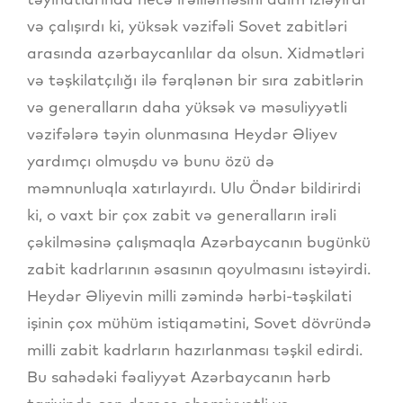
və çalışırdı ki, yüksək vəzifəli Sovet zabitləri
arasında azərbaycanlılar da olsun. Xidmətləri
və təşkilatçılığı ilə fərqlənən bir sıra zabitlərin
və generalların daha yüksək və məsuliyyətli
vəzifələrə təyin olunmasına Heydər Əliyev
yardımçı olmuşdu və bunu özü də
məmnunluqla xatırlayırdı. Ulu Öndər bildirirdi
ki, o vaxt bir çox zabit və generalların irəli
çəkilməsinə çalışmaqla Azərbaycanın bugünkü
zabit kadrlarının əsasının qoyulmasını istəyirdi.
Heydər Əliyevin milli zəmində hərbi-təşkilati
işinin çox mühüm istiqamətini, Sovet dövründə
milli zabit kadrların hazırlanması təşkil edirdi.
Bu sahədəki fəaliyyət Azərbaycanın hərb