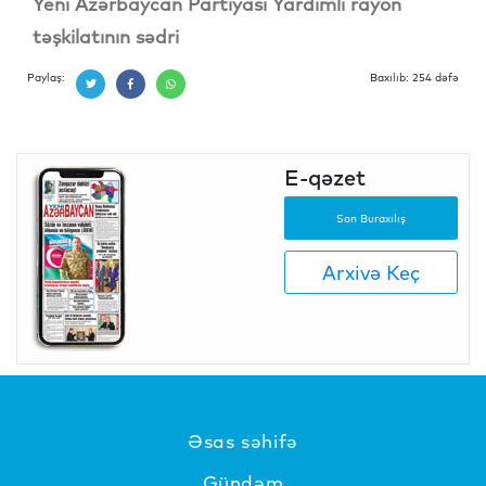
Yeni Azərbaycan Partiyası Yardımlı rayon
təşkilatının sədri
Paylaş:
Baxılıb: 254 dəfə
E-qəzet
Son Buraxılış
Arxivə Keç
Əsas səhifə
Gündəm