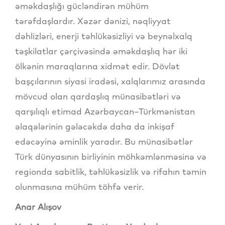
əməkdaşlığı gücləndirən mühüm
tərəfdaşlardır. Xəzər dənizi, nəqliyyat
dəhlizləri, enerji təhlükəsizliyi və beynəlxalq
təşkilatlar çərçivəsində əməkdaşlıq hər iki
ölkənin maraqlarına xidmət edir. Dövlət
başçılarının siyasi iradəsi, xalqlarımız arasında
mövcud olan qardaşlıq münasibətləri və
qarşılıqlı etimad Azərbaycan–Türkmənistan
əlaqələrinin gələcəkdə daha da inkişaf
edəcəyinə əminlik yaradır. Bu münasibətlər
Türk dünyasının birliyinin möhkəmlənməsinə və
regionda sabitlik, təhlükəsizlik və rifahın təmin
olunmasına mühüm töhfə verir.
Anar Alışov