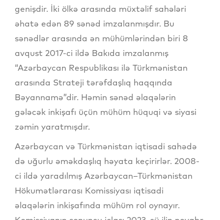
genişdir. İki ölkə arasında müxtəlif sahələri
əhatə edən 89 sənəd imzalanmışdır. Bu
sənədlər arasında ən mühümlərindən biri 8
avqust 2017-ci ildə Bakıda imzalanmış
“Azərbaycan Respublikası ilə Türkmənistan
arasında Strateji tərəfdaşlıq haqqında
Bəyannamə”dir. Həmin sənəd əlaqələrin
gələcək inkişafı üçün mühüm hüquqi və siyasi
zəmin yaratmışdır.
Azərbaycan və Türkmənistan iqtisadi sahədə
də uğurlu əməkdaşlıq həyata keçirirlər. 2008-
ci ildə yaradılmış Azərbaycan–Türkmənistan
Hökumətlərarası Komissiyası iqtisadi
əlaqələrin inkişafında mühüm rol oynayır.
Komissiyanın sonuncu iclası 2023-cü ilin noyabr