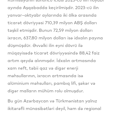
ayında Aşqabadda keçirilmişdir. 2023-cü ilin
yanvar–oktyabr aylarında iki ölkə arasında
ticarət dövriyyəsi 710,39 milyon ABŞ dolları
təşkil etmişdir. Bunun 72,59 milyon dolları
ixracın, 637,80 milyon dolları isə idxalın payına
düşmüşdür. Əvvəlki ilin eyni dövrü ilə
müqayisədə ticarət dövriyyəsində 88,42 faiz
artım qeydə alınmışdır. İdxalın artmasında
xam neft, təbii qaz və digər enerji
məhsullarının, ixracın artmasında isə
alüminium məhsulları, pambıq lifi, şəkər və
digər malların mühüm rolu olmuşdur.
Bu gün Azərbaycan və Türkmənistan yalnız
ikitərəfli münasibətləri deyil, həm də regional