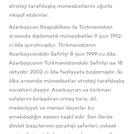
strateji tərəfdaşlıq münasibətlərini uğurla
inkişaf etdirirlər.
Azərbaycan Respublikası ilə Türkmənistan
arasında diplomatik münasibətlər 9 iyun 1992-
ci ildə qurulmuşdur. Türkmənistanın
Azərbaycandakı Səfirliyi 8 iyun 1999-cu ildə,
Azərbaycanın Türkmənistandakı Səfirliyi isə 18
oktyabr 2002-ci ildə fəaliyyətə başlamışdır. İki
ölkə arasında münasibətlər strateji tərəfdaşlıq
xarakteri daşıyır. Azərbaycan və türkmən
xalqlarını birləşdirən ortaq tarix, dil,
mədəniyyət və mənəvi dəyərlər bu
əməkdaşlığın əsasını təşkil edir. Son illərdə
dövlət başçılarının qarşılıqlı səfərləri, yüksək