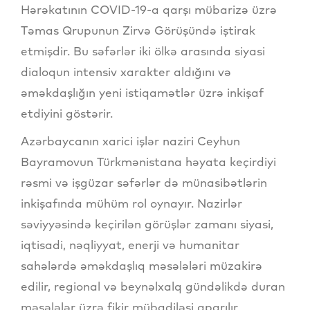
Hərəkatının COVID-19-a qarşı mübarizə üzrə
Təmas Qrupunun Zirvə Görüşündə iştirak
etmişdir. Bu səfərlər iki ölkə arasında siyasi
dialoqun intensiv xarakter aldığını və
əməkdaşlığın yeni istiqamətlər üzrə inkişaf
etdiyini göstərir.
Azərbaycanın xarici işlər naziri Ceyhun
Bayramovun Türkmənistana həyata keçirdiyi
rəsmi və işgüzar səfərlər də münasibətlərin
inkişafında mühüm rol oynayır. Nazirlər
səviyyəsində keçirilən görüşlər zamanı siyasi,
iqtisadi, nəqliyyat, enerji və humanitar
sahələrdə əməkdaşlıq məsələləri müzakirə
edilir, regional və beynəlxalq gündəlikdə duran
məsələlər üzrə fikir mübadiləsi aparılır.