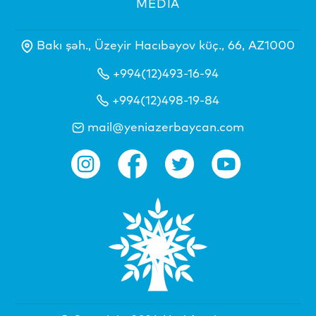
MEDİA
Bakı şəh., Üzeyir Hacıbəyov küç., 66, AZ1000
+994(12)493-16-94
+994(12)498-19-84
mail@yeniazerbaycan.com