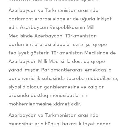
Azərbaycan və Türkmənistan arasında
parlamentlərarası əlaqələr də uğurla inkişaf
edir. Azərbaycan Respublikasının Milli
Məclisində Azərbaycan–Türkmənistan
parlamentlərarası əlaqələr üzrə işçi qrupu
fəaliyyət göstərir. Türkmənistan Məclisində də
Azərbaycan Milli Məclisi ilə dostluq qrupu
yaradılmışdır. Parlamentlərarası əməkdaşlıq
qanunvericilik sahəsində təcrübə mübadiləsinə,
siyasi dialoqun genişlənməsinə və xalqlar
arasında dostluq münasibətlərinin
möhkəmlənməsinə xidmət edir.
Azərbaycan və Türkmənistan arasında
münasibətlərin hüquqi bazası kifayət qədər