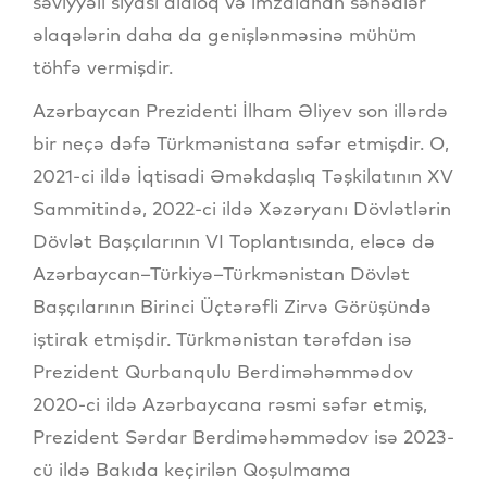
səviyyəli siyasi dialoq və imzalanan sənədlər
əlaqələrin daha da genişlənməsinə mühüm
töhfə vermişdir.
Azərbaycan Prezidenti İlham Əliyev son illərdə
bir neçə dəfə Türkmənistana səfər etmişdir. O,
2021-ci ildə İqtisadi Əməkdaşlıq Təşkilatının XV
Sammitində, 2022-ci ildə Xəzəryanı Dövlətlərin
Dövlət Başçılarının VI Toplantısında, eləcə də
Azərbaycan–Türkiyə–Türkmənistan Dövlət
Başçılarının Birinci Üçtərəfli Zirvə Görüşündə
iştirak etmişdir. Türkmənistan tərəfdən isə
Prezident Qurbanqulu Berdiməhəmmədov
2020-ci ildə Azərbaycana rəsmi səfər etmiş,
Prezident Sərdar Berdiməhəmmədov isə 2023-
cü ildə Bakıda keçirilən Qoşulmama