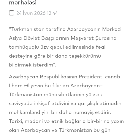
mərhələsi
24 İyun 2026 12:44
“Türkmənistan tərəfinə Azərbaycanın Mərkəzi
Asiya Dövlət Başçılarının Məşvərət Şurasına
tamhüquqlu üzv qəbul edilməsində fəal
dəstəyinə görə bir daha təşəkkürümü
bildirmək istərdim”.
Azərbaycan Respublikasının Prezidenti cənab
İlham Əliyevin bu fikirləri Azərbaycan–
Türkmənistan münasibətlərinin yüksək
səviyyədə inkişaf etdiyini və qarşılıqlı etimadın
möhkəmləndiyini bir daha nümayiş etdirir.
Tarixi, mədəni və etnik bağlarla bir-birinə yaxın
olan Azərbaycan və Türkmənistan bu gün