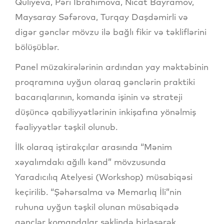
Quliyeva, Pəri İbrahimova, Nicat Bayramov,
Maysaray Səfərova, Turqay Daşdəmirli və
digər gənclər mövzu ilə bağlı fikir və təkliflərini
bölüşüblər.
Panel müzakirələrinin ardından yay məktəbinin
proqramına uyğun olaraq gənclərin praktiki
bacarıqlarının, komanda işinin və strateji
düşüncə qabiliyyətlərinin inkişafına yönəlmiş
fəaliyyətlər təşkil olunub.
İlk olaraq iştirakçılar arasında “Mənim
xəyalımdakı ağıllı kənd” mövzusunda
Yaradıcılıq Atelyesi (Workshop) müsabiqəsi
keçirilib. “Şəhərsalma və Memarlıq İli”nin
ruhuna uyğun təşkil olunan müsabiqədə
gənclər komandalar şəklində birləşərək