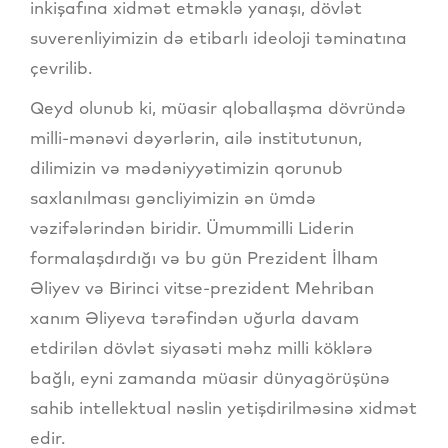
inkişafına xidmət etməklə yanaşı, dövlət
suverenliyimizin də etibarlı ideoloji təminatına
çevrilib.
Qeyd olunub ki, müasir qloballaşma dövründə
milli-mənəvi dəyərlərin, ailə institutunun,
dilimizin və mədəniyyətimizin qorunub
saxlanılması gəncliyimizin ən ümdə
vəzifələrindən biridir. Ümummilli Liderin
formalaşdırdığı və bu gün Prezident İlham
Əliyev və Birinci vitse-prezident Mehriban
xanım Əliyeva tərəfindən uğurla davam
etdirilən dövlət siyasəti məhz milli köklərə
bağlı, eyni zamanda müasir dünyagörüşünə
sahib intellektual nəslin yetişdirilməsinə xidmət
edir.