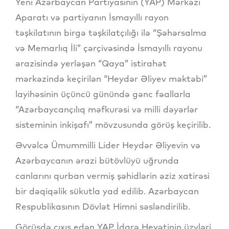
Yeni Azərbaycan Partiyasının (YAP) Mərkəzi
Aparatı və partiyanın İsmayıllı rayon
təşkilatının birgə təşkilatçılığı ilə “Şəhərsalma
və Memarlıq İli” çərçivəsində İsmayıllı rayonu
ərazisində yerləşən “Qaya” istirahət
mərkəzində keçirilən “Heydər Əliyev məktəbi”
layihəsinin üçüncü günündə gənc fəallarla
“Azərbaycançılıq məfkurəsi və milli dəyərlər
sisteminin inkişafı” mövzusunda görüş keçirilib.
Əvvəlcə Ümummilli Lider Heydər Əliyevin və
Azərbaycanın ərazi bütövlüyü uğrunda
canlarını qurban vermiş şəhidlərin əziz xatirəsi
bir dəqiqəlik sükutla yad edilib. Azərbaycan
Respublikasının Dövlət Himni səsləndirilib.
Görüşdə çıxış edən YAP İdarə Heyətinin üzvləri,