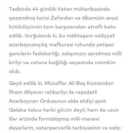
Tədbirdə 44 günlük Vətən müharibəsində
qazanılmış tarixi Zəfərdən və ölkəmizin ərazi
bütövlüyünün tam bərpasından ətraflı bəhs
edilib. Vurğulanıb ki, bu möhtəşəm nailiyyət
azərbaycançılıq məfkurəsi ruhunda yetişən
gənclərin fədakarlığı, xalqımızın sarsılmaz milli
birliyi və vətənə bağlılığı sayəsində mümkün
olub.
Qeyd edilib ki, Müzəffər Ali Baş Komandan
İlham Əliyevin rəhbərliyi ilə rəşadətli
Azərbaycan Ordusunun əldə etdiyi şanlı
Qələbə təkcə hərbi gücün deyil, həm də uzun
illər ərzində formalaşmış milli-mənəvi
dəyərlərin, vətənpərvərlik tərbiyəsinin və xalq-