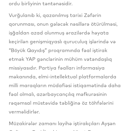
ordu birliyinin təntənəsidir.
Vurğulanıb ki, qazanılmış tarixi Zəfərin
qorunması, onun gələcək nəsillərə ötürülməsi,
işğaldan azad olunmuş ərazilərdə həyata
keçirilən genişmiqyaslı quruculuq işlərində və
“Böyük Qayıdış” proqramında fəal iştirak
etmək YAP gənclərinin mühüm vətəndaşlıq
missiyasıdır. Partiya fəalları informasiya
məkanında, elmi-intellektual platformalarda
milli maraqların müdafiəsi istiqamətində daha
fəal olmalı, azərbaycançılıq məfkurəsinin
rəqəmsal müstəvidə təbliğinə öz töhfələrini
verməlidirlər.
Müzakirələr zamanı layihə iştirakçıları Ayşən