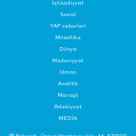
İqtisadiyyat
Sosial
YAP xəbərləri
Müsahibə
Dünya
Mədəniyyat
İdman
Analitik
Maraqlı
Ədəbiyyat
MEDİA
Bakı şəh., Üzeyir Hacıbəyov küç., 66, AZ1000