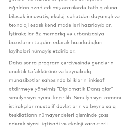
işğaldan azad edilmiş ərazilərdə tətbiq oluna
biləcək innovativ, ekoloji cəhətdən dayanıqlı və
texnoloji əsaslı kənd modelləri hazırlayıblar.
İştirakçılar öz memarlıq və urbanizasiya
baxışlarını təqdim edərək hazırladıqları
layihələri nümayiş etdiriblər.
Daha sonra proqram çərçivəsində gənclərin
analitik təfəkkürünü və beynəlxalq
münasibətlər sahəsində biliklərini inkişaf
etdirməyə yönəlmiş “Diplomatik Danışıqlar”
simulyasiya oyunu keçirilib. Simulyasiya zamanı
iştirakçılar müxtəlif dövlətlərin və beynəlxalq
təşkilatların nümayəndələri qismində çıxış
edərək siyasi, iqtisadi və ekoloji xarakterli