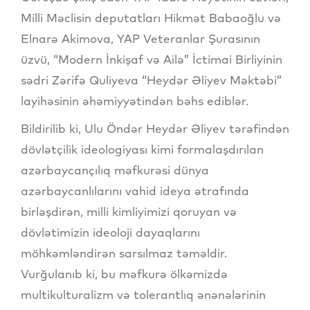
Milli Məclisin deputatları Hikmət Babaoğlu və
Elnarə Akimova, YAP Veteranlar Şurasının
üzvü, “Modern İnkişaf və Ailə” İctimai Birliyinin
sədri Zərifə Quliyeva “Heydər Əliyev Məktəbi”
layihəsinin əhəmiyyətindən bəhs ediblər.
Bildirilib ki, Ulu Öndər Heydər Əliyev tərəfindən
dövlətçilik ideologiyası kimi formalaşdırılan
azərbaycançılıq məfkurəsi dünya
azərbaycanlılarını vahid ideya ətrafında
birləşdirən, milli kimliyimizi qoruyan və
dövlətimizin ideoloji dayaqlarını
möhkəmləndirən sarsılmaz təməldir.
Vurğulanıb ki, bu məfkurə ölkəmizdə
multikulturalizm və tolerantlıq ənənələrinin