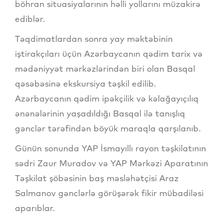
böhran situasiyalarının həlli yollarını müzakirə
ediblər.
Təqdimatlardan sonra yay məktəbinin
iştirakçıları üçün Azərbaycanın qədim tarix və
mədəniyyət mərkəzlərindən biri olan Basqal
qəsəbəsinə ekskursiya təşkil edilib.
Azərbaycanın qədim ipəkçilik və kəlağayıçılıq
ənənələrinin yaşadıldığı Basqal ilə tanışlıq
gənclər tərəfindən böyük maraqla qarşılanıb.
Günün sonunda YAP İsmayıllı rayon təşkilatının
sədri Zaur Muradov və YAP Mərkəzi Aparatının
Təşkilat şöbəsinin baş məsləhətçisi Araz
Salmanov gənclərlə görüşərək fikir mübadiləsi
aparıblar.