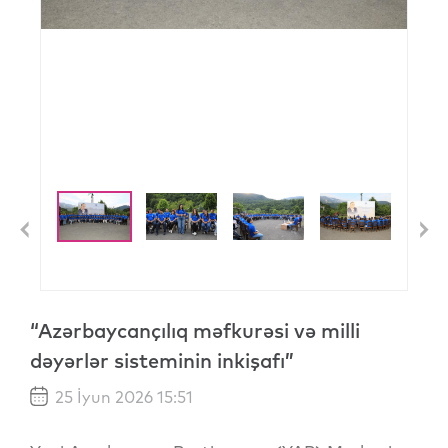
Previous
N
“Azərbaycançılıq məfkurəsi və milli
dəyərlər sisteminin inkişafı”
25 İyun 2026 15:51