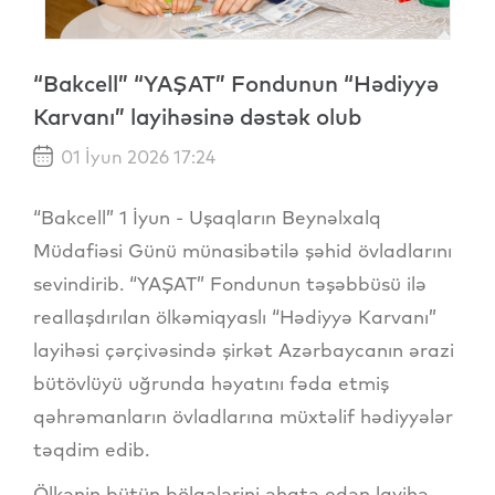
“Bakcell” “YAŞAT” Fondunun “Hədiyyə
Karvanı” layihəsinə dəstək olub
01 İyun 2026 17:24
“Bakcell” 1 İyun - Uşaqların Beynəlxalq
Müdafiəsi Günü münasibətilə şəhid övladlarını
sevindirib. “YAŞAT” Fondunun təşəbbüsü ilə
reallaşdırılan ölkəmiqyaslı “Hədiyyə Karvanı”
layihəsi çərçivəsində şirkət Azərbaycanın ərazi
bütövlüyü uğrunda həyatını fəda etmiş
qəhrəmanların övladlarına müxtəlif hədiyyələr
təqdim edib.
Ölkənin bütün bölgələrini əhatə edən layihə