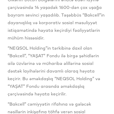
çərçivəsində 14 yaşadək 1600-dən çox uşağa
bayram sevinci yaşadılıb. Təşəbbüs “Bakcell”in
dayanıqlılıq və korporativ sosial məsuliyyət
istiqamətində həyata keçirdiyi fəaliyyətlərin
mühüm hissəsidir.
“NEQSOL Holding”in tərkibinə daxil olan
“Bakcell”, “YAŞAT” Fondu ilə birgə şəhidlərin
ailə üzvlərinə və müharibə əlillərinə sosial
dəstək layihələrini davamlı olaraq həyata
keçirir. Bu əməkdaşlıq “NEQSOL Holding” və
“YAŞAT” Fondu arasında əməkdaşlıq
çərçivəsində həyata keçirilir.
“Bakcell” cəmiyyətin rifahına və gələcək
nəsillərin inkişafına töhfə verən sosial