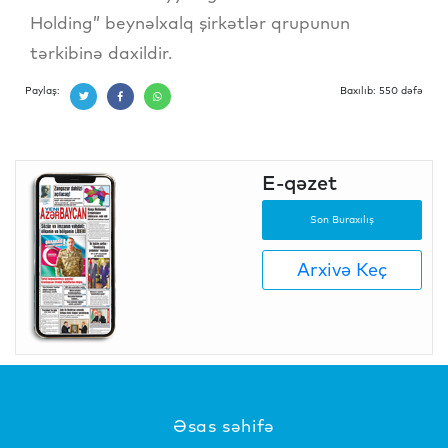
Holding” beynəlxalq şirkətlər qrupunun
tərkibinə daxildir.
Paylaş:
Baxılıb: 550 dəfə
E-qəzet
Son Buraxılış
Arxivə Keç
Əsas səhifə