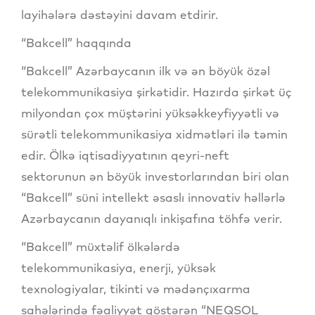
layihələrə dəstəyini davam etdirir.
“Bakcell” haqqında
“Bakcell” Azərbaycanın ilk və ən böyük özəl
telekommunikasiya şirkətidir. Hazırda şirkət üç
milyondan çox müştərini yüksəkkeyfiyyətli və
sürətli telekommunikasiya xidmətləri ilə təmin
edir. Ölkə iqtisadiyyatının qeyri-neft
sektorunun ən böyük investorlarından biri olan
“Bakcell” süni intellekt əsaslı innovativ həllərlə
Azərbaycanın dayanıqlı inkişafına töhfə verir.
“Bakcell” müxtəlif ölkələrdə
telekommunikasiya, enerji, yüksək
texnologiyalar, tikinti və mədənçıxarma
sahələrində fəaliyyət göstərən “NEQSOL