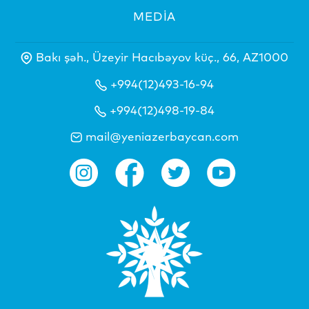
MEDİA
Bakı şəh., Üzeyir Hacıbəyov küç., 66, AZ1000
+994(12)493-16-94
+994(12)498-19-84
mail@yeniazerbaycan.com