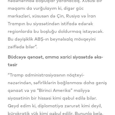
hədəflərində boşluqlar yaranacaq. Xüsusi bir
məqamı da vurğulayım ki, digər güc
mərkəzləri, xüsusən də Çin, Rusiya və İran
Trampın bu siyasətindən istifadə edərək
regionlarda bu boşluğu doldurmaq istəyəcək.
Bu dəyişiklik ABŞ-ın beynəlxalq mövqeyini
zəiflədə bilər”.
Büdcəyə qənaət, amma xarici siyasətdə əks-
təsir
“Tramp administrasiyasının nöqteyi-
nəzərindən, səfirliklərin bağlanması daha geniş
qənaət və ya “Birinci Amerika” maliyyə
siyasətinin bir hissəsi kimi qəbul edilə bilər.
Qeyd edim ki, diplomatiya zərurət kimi deyil,
bürokratik yük kimi qəbul edilir. Bununla belə,