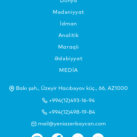
Dünya
Mədəniyyat
İdman
Analitik
Maraqlı
Ədəbiyyat
MEDİA
Bakı şəh., Üzeyir Hacıbəyov küç., 66, AZ1000
+994(12)493-16-94
+994(12)498-19-84
mail@yeniazerbaycan.com