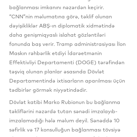
bağlanması imkanını nəzərdən keçirir.
“CNN”nin məlumatına görə, təklif olunan
dəyişikliklər ABŞ-ın diplomatik xidmətində
daha genişmiqyaslı islahat gözləntiləri
fonunda baş verir. Tramp administrasiyası İlon
Maskın rəhbərlik etdiyi İdarəetmənin
Effektivliyi Departamenti (DOGE) tərəfindən
təşviq olunan planlar əsasında Dövlət
Departamentində ixtisarların aparılması üçün
tədbirlər görmək niyyətindədir.
Dövlət katibi Marko Rubionun bu bağlanma
təkliflərini nəzərdə tutan sənədi imzalayıb-
imzalamadığı hələ məlum deyil. Sənəddə 10
səfirlik və 17 konsulluğun bağlanması tövsiyə