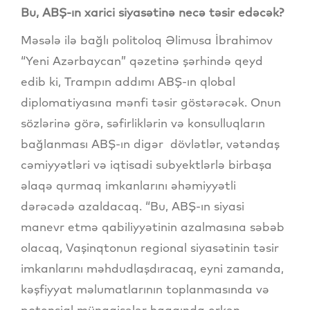
Bu, ABŞ-ın xarici siyasətinə necə təsir edəcək?
Məsələ ilə bağlı politoloq Əlimusa İbrahimov
“Yeni Azərbaycan” qəzetinə şərhində qeyd
edib ki, Trampın addımı ABŞ-ın qlobal
diplomatiyasına mənfi təsir göstərəcək. Onun
sözlərinə görə, səfirliklərin və konsulluqların
bağlanması ABŞ-ın digər dövlətlər, vətəndaş
cəmiyyətləri və iqtisadi subyektlərlə birbaşa
əlaqə qurmaq imkanlarını əhəmiyyətli
dərəcədə azaldacaq. “Bu, ABŞ-ın siyasi
manevr etmə qabiliyyətinin azalmasına səbəb
olacaq, Vaşinqtonun regional siyasətinin təsir
imkanlarını məhdudlaşdıracaq, eyni zamanda,
kəşfiyyat məlumatlarının toplanmasında və
potensial münaqişələr haqqında erkən