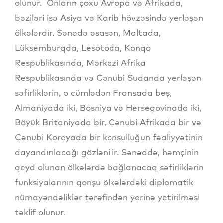
olunur. Onların çoxu Avropa və Afrikada,
bəziləri isə Asiya və Karib hövzəsində yerləşən
ölkələrdir. Sənədə əsasən, Maltada,
Lüksemburqda, Lesotoda, Konqo
Respublikasında, Mərkəzi Afrika
Respublikasında və Cənubi Sudanda yerləşən
səfirliklərin, o cümlədən Fransada beş,
Almaniyada iki, Bosniya və Herseqovinada iki,
Böyük Britaniyada bir, Cənubi Afrikada bir və
Cənubi Koreyada bir konsulluğun fəaliyyətinin
dayandırılacağı gözlənilir. Sənəddə, həmçinin
qeyd olunan ölkələrdə bağlanacaq səfirliklərin
funksiyalarının qonşu ölkələrdəki diplomatik
nümayəndəliklər tərəfindən yerinə yetirilməsi
təklif olunur.