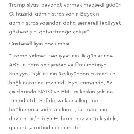
Tramp siyasi bəyanat vermək məqsədi güdür.
O, hazırki administrasiyanın Bayden
administrasiyasından daha səmərəli fəaliyyət
göstərdiyini qabartmağa çalışır”.
Çoxtərəfliliyin pozulması
“Tramp xidməti fəaliyyətinin ilk günlərində
ABŞ-ın Paris sazişindən və Ümumdünya
Səhiyyə Təşkilatının üzvlüyündən çıxması ilə
bağlı qərarlar imzaladı. Eyni zamanda, öz
çıxışlarında NATO və BMT-ni kəskin şəkildə
tənqid etdi. Səfirlik və konsulluqların
bağlanması sadəcə olaraq, bu məntiqin
davamıdır,”- deyə Ə.İbrahimov vurğulayıb ki,
qənaət şəraitində diplomatik