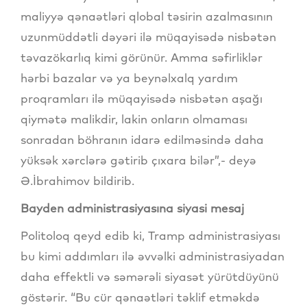
maliyyə qənaətləri qlobal təsirin azalmasının
uzunmüddətli dəyəri ilə müqayisədə nisbətən
təvazökarlıq kimi görünür. Amma səfirliklər
hərbi bazalar və ya beynəlxalq yardım
proqramları ilə müqayisədə nisbətən aşağı
qiymətə malikdir, lakin onların olmaması
sonradan böhranın idarə edilməsində daha
yüksək xərclərə gətirib çıxara bilər”,- deyə
Ə.İbrahimov bildirib.
Bayden administrasiyasına siyasi mesaj
Politoloq qeyd edib ki, Tramp administrasiyası
bu kimi addımları ilə əvvəlki administrasiyadan
daha effektli və səmərəli siyasət yürütdüyünü
göstərir. “Bu cür qənaətləri təklif etməkdə