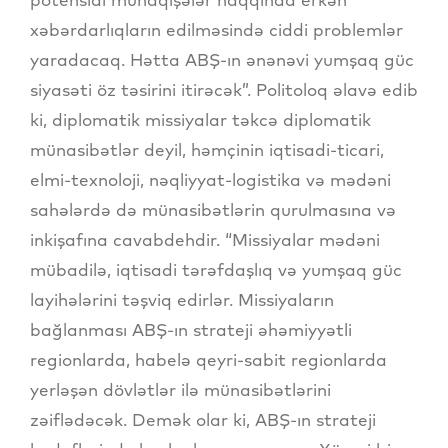
xəbərdarlıqların edilməsində ciddi problemlər
yaradacaq. Hətta ABŞ-ın ənənəvi yumşaq güc
siyasəti öz təsirini itirəcək”. Politoloq əlavə edib
ki, diplomatik missiyalar təkcə diplomatik
münasibətlər deyil, həmçinin iqtisadi-ticari,
elmi-texnoloji, nəqliyyat-logistika və mədəni
sahələrdə də münasibətlərin qurulmasına və
inkişafına cavabdehdir. “Missiyalar mədəni
mübadilə, iqtisadi tərəfdaşlıq və yumşaq güc
layihələrini təşviq edirlər. Missiyaların
bağlanması ABŞ-ın strateji əhəmiyyətli
regionlarda, habelə qeyri-sabit regionlarda
yerləşən dövlətlər ilə münasibətlərini
zəiflədəcək. Demək olar ki, ABŞ-ın strateji