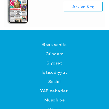
Arxivə Keç
Əsas səhifə
Gündəm
Siyasət
İqtisadiyyat
Sosial
YAP xəbərləri
Müsahibə