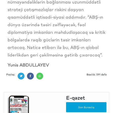
nümayəndəliklərin bağlanması uzunmüddətli
strateji çatışmazlıqlar riskini daşıyan
qısamüddətli iqtisadi-siyasi addımıdır. “ABŞ-ın
dünya üzərində təsiri zəifləyəcək, fəal
diplomatiya imkanları məhdudlaşacaq və kritik
bölgələrdə rəqib güclərin təsir imkanları
artacaq. Nəticə etibarı ilə bu, ABŞ-ın qlobal
liderlikdən geri çəkilməsinə gətirib çıxaracaq”.
Yunis ABDULLAYEV
Paylaş:
Baxılıb: 591 dəfə
E-qəzet
Son Buraxılış