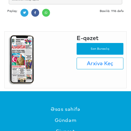
Paylaş:
Baxılıb: 1116 dəfə
E-qəzet
Son Buraxılış
Arxivə Keç
Əsas səhifə
Gündəm