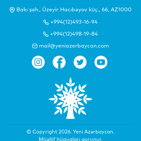
Bakı şəh., Üzeyir Hacıbəyov küç., 66, AZ1000
+994(12)493-16-94
+994(12)498-19-84
mail@yeniazerbaycan.com
© Copyright 2026.
Yeni Azərbaycan
.
Müəllif hüquqları qorunur.