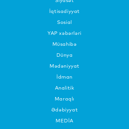
Siyasət
İqtisadiyyat
Sosial
YAP xəbərləri
Müsahibə
Dünya
Mədəniyyat
İdman
Analitik
Maraqlı
Ədəbiyyat
MEDİA