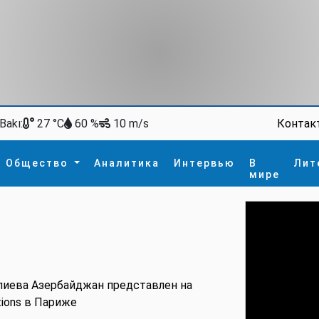
Bakı:
Контак
27 °C
60 %
10 m/s
Общество
Аналитика
Интервью
В
Лит
мире
ство
В мире
Спорт
Интересное
зм
İdman
Новые технологии
а
гия
сшествие
пора
лиева Азербайджан представлен на
ions в Париже