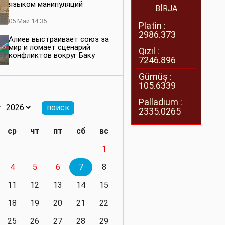
языком манипуляций
BİRJA
05 Май 14:35
Platin :
2986.373
Алиев выстраивает союз за
мир и ломает сценарий
Qızıl :
конфликтов вокруг Баку
7246.896
27 Апрель 14:07
Gümüş :
105.6339
Баку меняет правила. Страны
Южного Кавказа усиливают
Palladium :
значимость региона
2335.0265
08 Апрель 14:28
ср
чт
пт
сб
вс
Глобальная игра сил:
1
нейтралитета больше не будет
4
5
6
7
8
11 Март 16:36
11
12
13
14
15
Видимо, действительно
президенту приходится все
18
19
20
21
22
делать самому
25
26
27
28
29