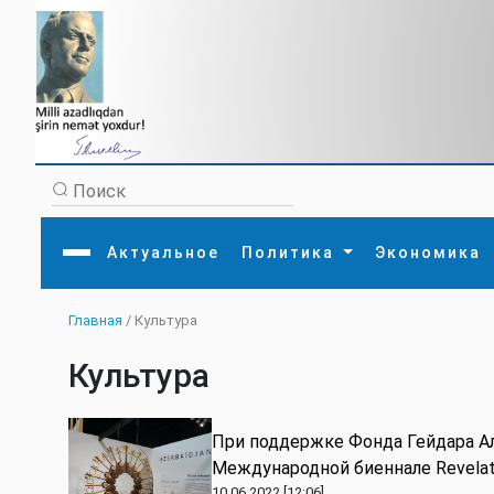
Актуальное
Политика
Экономика
Главная
/ Культура
Главная
Литература
Политика
Обще
Актуальное
МЕДИА
Внешняя политика
Тури
Культура
Экономика
Внутренняя политика
Наук
Аналитика
Рели
Культура
Прои
Интервью
Диас
При поддержке Фонда Гейдара А
Международной биеннале Revelat
10.06.2022 [12:06]