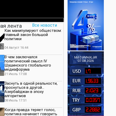
ая лента
Все новости
Как манипулируют обществом:
главный закон большой
политики
04 Август 16:44
В чем заключался
MƏZƏNNƏLƏR
политический смысл IV
07.08.2026
Шушинского глобального
медиафорума
1.7
21 Июль 17:08
1.9633
Заснуть в одной реальности,
проснуться в другой…
2.1023
Азербайджан в эпоху
алгоритмов
0.0357
08 Июль 17:51
2.2882
Когда правда теряет голос,
политика начинает говорить