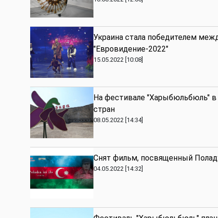
Украина стала победителем межд
"Евровидение-2022"
15.05.2022 [10:08]
На фестивале "Харыбюльбюль" в
стран
08.05.2022 [14:34]
Снят фильм, посвященный Полад
04.05.2022 [14:32]