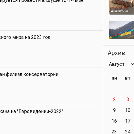
ируется провести в Шуше 12-14 мая
Аналитика
ого мира на 2023 год
Аналитика
Архив
Аналитика
ен филиал консерватории
пн
вт
2
3
Аналитика
9
10
ана на "Евровидении-2022"
16
17
23
24
Политика