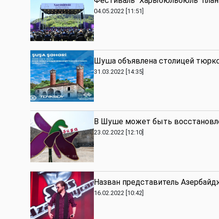
Фестиваль "Харыбюльбюль" план
04.05.2022 [11:51]
Шуша объявлена столицей тюркск
31.03.2022 [14:35]
В Шуше может быть восстановл
23.02.2022 [12:10]
Назван представитель Азербайдж
16.02.2022 [10:42]