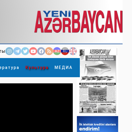
ты
AZ
RU
EN
ература
Культура
МЕДИА
×