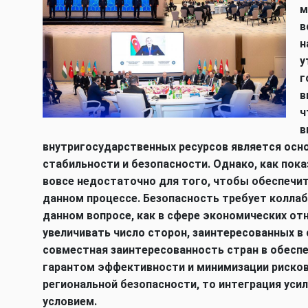
м
в
н
у
г
в
ч
в
внутригосударственных ресурсов является осн
стабильности и безопасности. Однако, как пок
вовсе недостаточно для того, чтобы обеспечи
данном процессе. Безопасность требует коллаб
данном вопросе, как в сфере экономических о
увеличивать число сторон, заинтересованных в 
совместная заинтересованность стран в обесп
гарантом эффективности и минимизации рисков. 
региональной безопасности, то интеграция уси
условием.