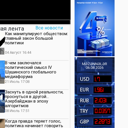
ая лента
Все новости
Как манипулируют обществом:
главный закон большой
политики
04 Август 16:44
В чем заключался
MƏZƏNNƏLƏR
политический смысл IV
06.08.2026
Шушинского глобального
медиафорума
1.7
21 Июль 17:08
1.961
Заснуть в одной реальности,
проснуться в другой…
2.1031
Азербайджан в эпоху
алгоритмов
0.0357
08 Июль 17:51
Когда правда теряет голос,
2.2873
политика начинает говорить