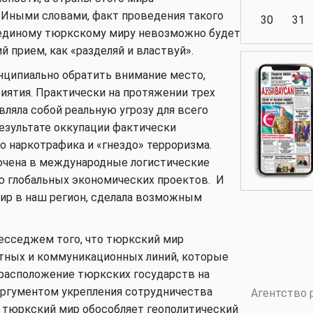
 Иными словами, факт проведения такого
30
31
к единому тюркскому миру невозможно будет
 прием, как «разделяй и властвуй».
Аналитика
нципиально обратить внимание место,
иятия. Практически на протяжении трех
ляла собой реальную угрозу для всего
результате оккупации фактически
Аналитика
о наркотрафика и «гнездо» терроризма.
лючена в международные логистические
ью глобальных экономических проектов. И
мир в наш регион, сделала возможным
Политика
есседжем того, что тюркский мир
ртных и коммуникационных линий, которые
 расположение тюркских государств на
Аналитика
аргументом укрепления сотрудничества
Агентство 
 тюркский мир обособляет геополитический