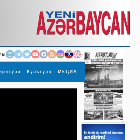
ты
AZ
RU
EN
ература
Культура
МЕДИА
×