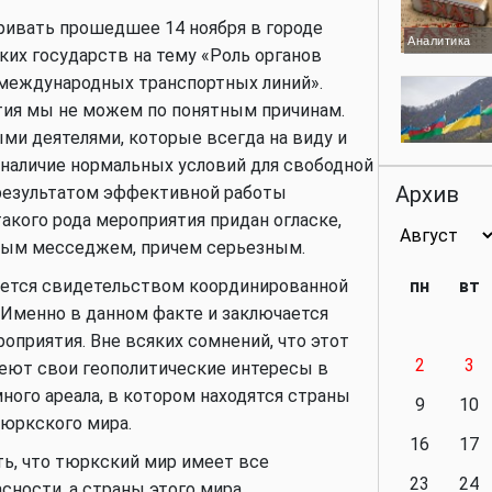
ривать прошедшее 14 ноября в городе
Аналитика
их государств на тему «Роль органов
 международных транспортных линий».
ятия мы не можем по понятным причинам.
и деятелями, которые всегда на виду и
Аналитика
 наличие нормальных условий для свободной
Архив
результатом эффективной работы
акого рода мероприятия придан огласке,
ным месседжем, причем серьезным.
Аналитика
яется свидетельством координированной
пн
вт
 Именно в данном факте и заключается
риятия. Вне всяких сомнений, что этот
2
3
еют свои геополитические интересы в
Аналитика
ного ареала, в котором находятся страны
9
10
тюркского мира.
16
17
ть, что тюркский мир имеет все
23
24
сности, а страны этого мира
Политика