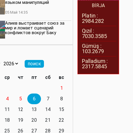
языком манипуляций
BİRJA
05 Май 14:35
Platin :
2984.282
Алиев выстраивает союз за
мир и ломает сценарий
Qızıl :
конфликтов вокруг Баку
7030.3585
27 Апрель 14:07
Gümüş :
103.2679
Баку меняет правила. Страны
Южного Кавказа усиливают
Palladium :
значимость региона
2317.5845
08 Апрель 14:28
ср
чт
пт
сб
вс
Глобальная игра сил:
1
нейтралитета больше не будет
4
5
6
7
8
11 Март 16:36
11
12
13
14
15
Видимо, действительно
президенту приходится все
18
19
20
21
22
делать самому
25
26
27
28
29