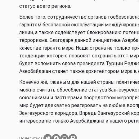
статус всего региона.
Более того, сотрудничество органов госбезопасн
гарантом безопасной эксплуатации международн
линий, а также содействует блокированию поте
терроризма. Благодаря данной инициативе Азерб
качестве гаранта мира. Наша страна не только пр
тенденции, которые позволят сохранить этот мир
будет вспомнить слова президента Турции Редж
Азербайджан станет также архитектором мира в 
Конечно же, главным для нашей страны политич
можно считать обособление статуса Зангезурско
союзниками и партнерами посредством мероприят
мир будет адекватно реагировать на любые восп
Зангезурского коридора. Впредь Зангезурский ко
интересов не только Азербайджана и нашего регио
Поделиться: