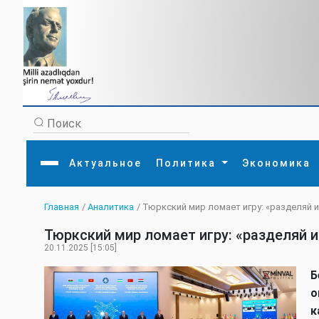
Актуальное
Политика
Экономика
Главная
/
Аналитика
/ Тюркский мир ломает игру: «разделяй 
Главная
Литература
Политика
Обще
Тюркский мир ломает игру: «разделяй 
Актуальное
МЕДИА
Внешняя политика
Тури
Экономика
Внутренняя политика
Наук
20.11.2025 [15:05]
Аналитика
Рели
Культура
Прои
Б
Интервью
Диас
о
к