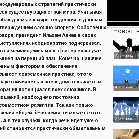
еждународных стратегий практически
сех существующих стран мира. Учитывая
аблюдаемые в мире тенденции, с данным
тверждением сложно спорить. Собственно
Новостн
оворя, президент Ильхам Алиев в своих
ыступлениях неоднократно подчеркивал,
то в меняющемся мире фактор силы уже
Аналитика
ышел на передний план. Конечно, наличие
овным фактором в обеспечения
азывает современная практика, этого
ть устойчивость и последовательность в
Аналитика
орации потенциалов всех союзников. В
тношений, необходимо постоянно
совместном развитии. Так как только
ечении общей безопасности может стать
Аналитика
А в тех случаях, когда речь идет уже о
лий становится практически обязательным