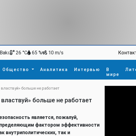
Bakı:
Контак
26 °C
65 %
10 m/s
Общество
Аналитика
Интервью
В
Лит
мире
и властвуй» больше не работает
ство
В мире
Спорт
Интересное
и властвуй» больше не работает
зм
İdman
Новые технологии
а
гия
сшествие
езопасность является, пожалуй,
пора
пределяющим фактором эффективности
ак внутриполитических, так и