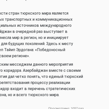
ости стран тюркского мира является
Аналитика
ых транспортных и коммуникационных
нциальных источников международного
айджан в очередной раз выступает в
инесла мир в регион, но и инициирует
Аналитика
 для будущих поколений. Здесь к месту
еп Тайип Эрдогана: «Победоносный
своем регионе».
еским месседжем данного мероприятия
Аналитика
го коридора. Азербайджан вместе с своими
ия дал четко понять, что единый тюркский
репятствования процессу реализации
ридор входит в перечень стратегических
В мире
на, но и всего тюркского мира.
Просмотрено: 1057 раз