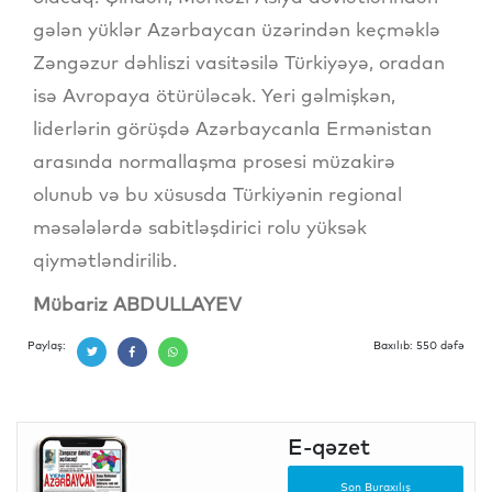
gələn yüklər Azərbaycan üzərindən keçməklə
Zəngəzur dəhliszi vasitəsilə Türkiyəyə, oradan
isə Avropaya ötürüləcək. Yeri gəlmişkən,
liderlərin görüşdə Azərbaycanla Ermənistan
arasında normallaşma prosesi müzakirə
olunub və bu xüsusda Türkiyənin regional
məsələlərdə sabitləşdirici rolu yüksək
qiymətləndirilib.
Mübariz ABDULLAYEV
Paylaş:
Baxılıb: 550 dəfə
E-qəzet
Son Buraxılış