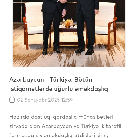
Azərbaycan - Türkiyə: Bütün
istiqamətlərdə uğurlu əməkdaşlıq
02 Sentyabr 2025 12:59
Hazırda dostluq, qardaşlıq münasibətləri
zirvədə olan Azərbaycan və Türkiyə ikitərəfli
formatda sıx əməkdaşlıq etdikləri kimi,