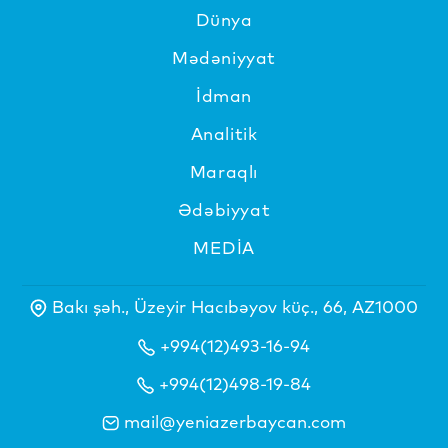
Dünya
Mədəniyyat
İdman
Analitik
Maraqlı
Ədəbiyyat
MEDİA
Bakı şəh., Üzeyir Hacıbəyov küç., 66, AZ1000
+994(12)493-16-94
+994(12)498-19-84
mail@yeniazerbaycan.com