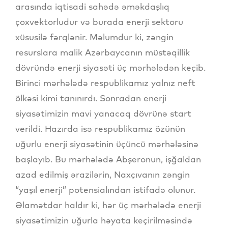
arasında iqtisadi sahədə əməkdaşlıq
çoxvektorludur və burada enerji sektoru
xüsusilə fərqlənir. Məlumdur ki, zəngin
resurslara malik Azərbaycanın müstəqillik
dövründə enerji siyasəti üç mərhələdən keçib.
Birinci mərhələdə respublikamız yalnız neft
ölkəsi kimi tanınırdı. Sonradan enerji
siyasətimizin mavi yanacaq dövrünə start
verildi. Hazırda isə respublikamız özünün
uğurlu enerji siyasətinin üçüncü mərhələsinə
başlayıb. Bu mərhələdə Abşeronun, işğaldan
azad edilmiş ərazilərin, Naxçıvanın zəngin
“yaşıl enerji” potensialından istifadə olunur.
Əlamətdar haldır ki, hər üç mərhələdə enerji
siyasətimizin uğurla həyata keçirilməsində