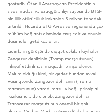
göstərib. Ötən il Azərbaycan Prezidentinin
siyasi iradəsi və uzaqgörənliyi sayəsində BTQ-
nin illik ötürücülük imkanları 5 milyon tanadək
artırıldı. Hazırda BTQ Avrasiya regionunda çox
mühüm bağlantı qismində çıxış edir və onunla
daşımalar getdikcə artır.
Liderlərin görüşündə diqqət çəkilən layihələr
Zəngəzur dəhlizinin (Tramp marşrutunun)
inkişaf etdirilməsi məqsədi ilə inşa olunur.
Məlum olduğu kimi, bir qədər bundan əvvəl
Vaşinqtonda Zəngəzur dəhlizinin (Tramp
marşrutunun) yaradılması ilə bağlı prinsipial
razılaşma əldə olunub. Zəngəzur dəhlizi
Transxəzər marşrutunun önəmli bir qolu
olacaq. Çindən, Mərkəzi Asiya dövlətlərindən