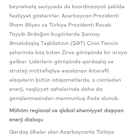
beynəlxalq səviyyədə də koordinasiyalı şəkildə
fəaliyyət göstərirlər. Azərbaycan Prezidenti
İlham Əliyev və Türkiyə Prezidenti Rəcəb
Tayyib Ərdoğan bugünlərdə Şanxay
Əməkdaşlıq Təşkilatının (ŞƏT) Çinin Tiencin
şəhərində baş tutan Zirvə görüşündə bir araya
gəlibər. Liderlərin görüşündə qardaşlıq və
strateji müttəfiqliyə əsaslanan ikitərəfli
əlaqələrin bütün istiqamətlərdə, o cümlədən
enerji, nəqliyyat sahələrində daha da
genişlənməsindən məmnunluq ifadə olunub.
Mühüm regional və qlobal əhəmiyyət daşıyan
enerji dialoqu
Qardaş ölkələr olan Azərbaycanla Türkiyə