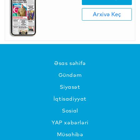
Arxivə Keç
Əsas səhifə
Gündəm
Siyasət
İqtisadiyyat
Sosial
YAP xəbərləri
Müsahibə