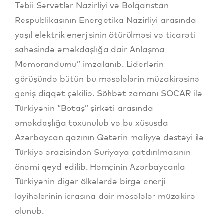
Təbii Sərvətlər Nazirliyi və Bolqarıstan
Respublikasının Energetika Nazirliyi arasında
yaşıl elektrik enerjisinin ötürülməsi və ticarəti
sahəsində əməkdaşlığa dair Anlaşma
Memorandumu” imzalanıb. Liderlərin
görüşündə bütün bu məsələlərin müzakirəsinə
geniş diqqət çəkilib. Söhbət zamanı SOCAR ilə
Türkiyənin “Botaş” şirkəti arasında
əməkdaşlığa toxunulub və bu xüsusda
Azərbaycan qazının Qətərin maliyyə dəstəyi ilə
Türkiyə ərazisindən Suriyaya çatdırılmasının
önəmi qeyd edilib. Həmçinin Azərbaycanla
Türkiyənin digər ölkələrdə birgə enerji
layihələrinin icrasına dair məsələlər müzakirə
olunub.