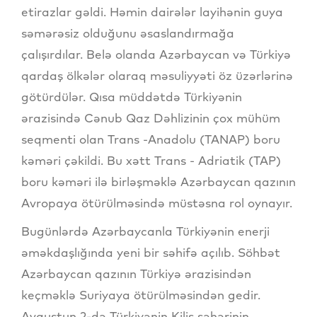
etirazlar gəldi. Həmin dairələr layihənin guya
səmərəsiz olduğunu əsaslandırmağa
çalışırdılar. Belə olanda Azərbaycan və Türkiyə
qardaş ölkələr olaraq məsuliyyəti öz üzərlərinə
götürdülər. Qısa müddətdə Türkiyənin
ərazisində Cənub Qaz Dəhlizinin çox mühüm
seqmenti olan Trans -Anadolu (TANAP) boru
kəməri çəkildi. Bu xətt Trans - Adriatik (TAP)
boru kəməri ilə birləşməklə Azərbaycan qazının
Avropaya ötürülməsində müstəsna rol oynayır.
Bugünlərdə Azərbaycanla Türkiyənin enerji
əməkdaşlığında yeni bir səhifə açılıb. Söhbət
Azərbaycan qazının Türkiyə ərazisindən
keçməklə Suriyaya ötürülməsindən gedir.
Avqustun 2-də Türkiyənin Kilis şəhərinin