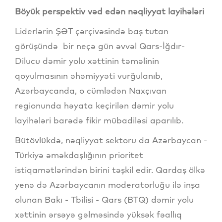
Böyük perspektiv vəd edən nəqliyyat layihələri
Liderlərin ŞƏT çərçivəsində baş tutan
görüşündə bir neçə gün əvvəl Qars-İğdır-
Dilucu dəmir yolu xəttinin təməlinin
qoyulmasının əhəmiyyəti vurğulanıb,
Azərbaycanda, o cümlədən Naxçıvan
regionunda həyata keçirilən dəmir yolu
layihələri barədə fikir mübadiləsi aparılıb.
Bütövlükdə, nəqliyyat sektoru da Azərbaycan -
Türkiyə əməkdaşlığının prioritet
istiqamətlərindən birini təşkil edir. Qardaş ölkə
yenə də Azərbaycanın moderatorluğu ilə inşa
olunan Bakı - Tbilisi - Qars (BTQ) dəmir yolu
xəttinin ərsəyə gəlməsində yüksək fəallıq