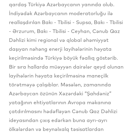
qardaş Türkiyə Azərbaycanın yanında olub.
İndiyədək Azərbaycanın moderatorluğu ilə
reallaşdırılan Bakı - Tbilisi - Supsa, Bakı - Tbilisi
- Ərzurum, Bakı - Tbilisi - Ceyhan, Cənub Qaz
Dəhlizi kimi regional və qlobal əhəmiyyət
daşıyan nəhəng enerji layihələrinin həyata
keçirilməsində Türkiyə böyük fəallıq göstərib.
Bir sıra hallarda müəyyən dairələr qeyd olunan
layihələrin həyata keçirilməsinə maneçilk
törətməyə çalışıblar. Məsələn, zamanında
Azərbaycan özünün Xəzərdəki “Şahdəniz”
yatağının ehtiyatlarının Avropa məkanına
çatdırılmasını hədəfləyən Cənub Qaz Dəhlizi
ideyasından çıxış edərkən buna ayrı-ayrı
ölkələrdən və beynəlxalq təsisatlardan