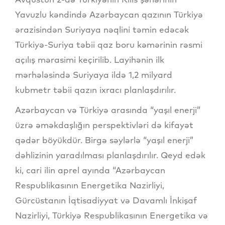
Yavuzlu kəndində Azərbaycan qazının Türkiyə
ərazisindən Suriyaya nəqlini təmin edəcək
Türkiyə-Suriya təbii qaz boru kəmərinin rəsmi
açılış mərasimi keçirilib. Layihənin ilk
mərhələsində Suriyaya ildə 1,2 milyard
kubmetr təbii qazın ixracı planlaşdırılır.
Azərbaycan və Türkiyə arasında “yaşıl enerji”
üzrə əməkdaşlığın perspektivləri də kifayət
qədər böyükdür. Birgə səylərlə “yaşıl enerji”
dəhlizinin yaradılması planlaşdırılır. Qeyd edək
ki, cari ilin aprel ayında “Azərbaycan
Respublikasının Energetika Nazirliyi,
Gürcüstanın İqtisadiyyat və Davamlı İnkişaf
Nazirliyi, Türkiyə Respublikasının Energetika və