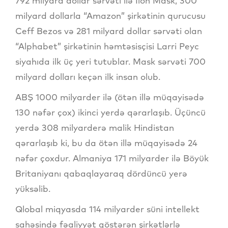
792 milyard dollar sərvəti ilə İlon Mask, 300
milyard dollarla “Amazon” şirkətinin qurucusu
Ceff Bezos və 281 milyard dollar sərvəti olan
“Alphabet” şirkətinin həmtəsisçisi Larri Peyc
siyahıda ilk üç yeri tutublar. Mask sərvəti 700
milyard dolları keçən ilk insan olub.
ABŞ 1000 milyarder ilə (ötən illə müqayisədə
130 nəfər çox) ikinci yerdə qərarlaşıb. Üçüncü
yerdə 308 milyarderə malik Hindistan
qərarlaşıb ki, bu da ötən illə müqayisədə 24
nəfər çoxdur. Almaniya 171 milyarder ilə Böyük
Britaniyanı qabaqlayaraq dördüncü yerə
yüksəlib.
Qlobal miqyasda 114 milyarder süni intellekt
sahəsində fəaliyyət göstərən şirkətlərlə