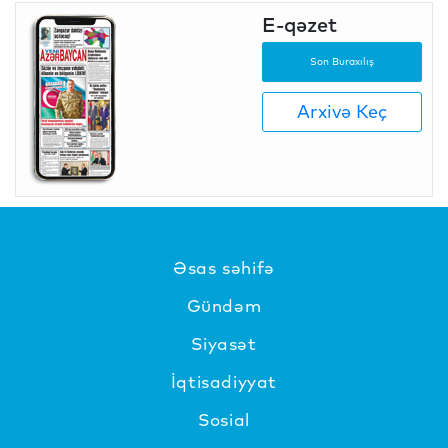
E-qəzet
Son Buraxılış
Arxivə Keç
Əsas səhifə
Gündəm
Siyasət
İqtisadiyyat
Sosial