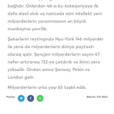
bağlıdır. Onlardan 46-sı bu kateqoriyaya ilk
dəfə daxil olub və nəticədə süni intellekt yeni
milyarderlərin yaranmasının ən böyük
mənbəyinə çevrilib.
Şəhərlərin reytinqində Nyu-York 146 milyarder
ilə yenə də milyarderlərin dünya paytaxtı
olaraq qalır. Şençjen milyarderlərin sayını 47
nəfər artıraraq 132-yə çatdırıb və ikinci yerə
yüksəlib. Ondan sonra Şanxay, Pekin və
London gəlir.
Milyarderlərin orta yaşı 65 təşkil edib.
Paylaş:
Baxılıb: 570 dəfə