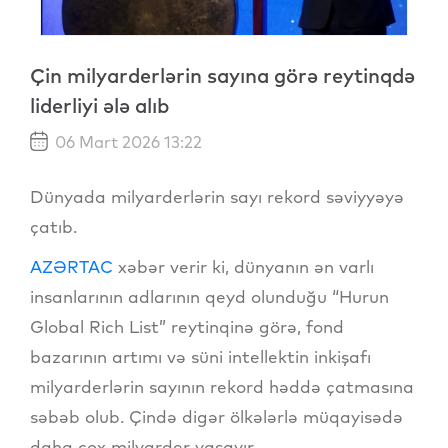
Çin milyarderlərin sayına görə reytinqdə
liderliyi ələ alıb
06 Mart 2026 13:22
Dünyada milyarderlərin sayı rekord səviyyəyə
çatıb.
AZƏRTAC
xəbər verir ki, dünyanın ən varlı
insanlarının adlarının qeyd olunduğu “Hurun
Global Rich List” reytinqinə görə, fond
bazarının artımı və süni intellektin inkişafı
milyarderlərin sayının rekord həddə çatmasına
səbəb olub. Çində digər ölkələrlə müqayisədə
daha çox milyarder yaşayır.