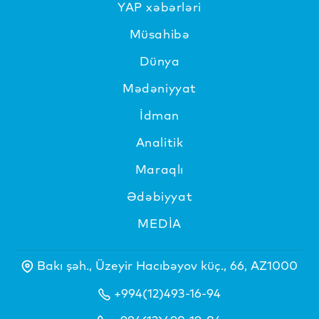
YAP xəbərləri
Müsahibə
Dünya
Mədəniyyat
İdman
Analitik
Maraqlı
Ədəbiyyat
MEDİA
Bakı şəh., Üzeyir Hacıbəyov küç., 66, AZ1000
+994(12)493-16-94