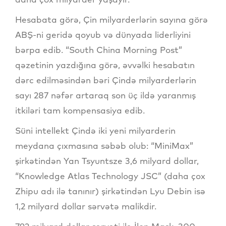
Hesabata görə, Çin milyarderlərin sayına görə
ABŞ-ni geridə qoyub və dünyada liderliyini
bərpa edib. “South China Morning Post”
qəzetinin yazdığına görə, əvvəlki hesabatın
dərc edilməsindən bəri Çində milyarderlərin
sayı 287 nəfər artaraq son üç ildə yaranmış
itkiləri tam kompensasiya edib.
Süni intellekt Çində iki yeni milyarderin
meydana çıxmasına səbəb olub: “MiniMax”
şirkətindən Yan Tsyuntsze 3,6 milyard dollar,
“Knowledge Atlas Technology JSC” (daha çox
Zhipu adı ilə tanınır) şirkətindən Lyu Debin isə
1,2 milyard dollar sərvətə malikdir.