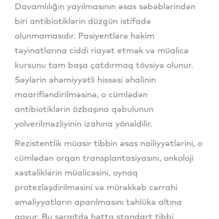
Davamlılığın yayılmasının əsas səbəblərindən
biri antibiotiklərin düzgün istifadə
olunmamasıdır. Pasiyentlərə həkim
təyinatlarına ciddi riayət etmək və müalicə
kursunu tam başa çatdırmaq tövsiyə olunur.
Səylərin əhəmiyyətli hissəsi əhalinin
maarifləndirilməsinə, o cümlədən
antibiotiklərin özbaşına qəbulunun
yolverilməzliyinin izahına yönəldilir.
Rezistentlik müasir tibbin əsas nailiyyətlərini, o
cümlədən orqan transplantasiyasını, onkoloji
xəstəliklərin müalicəsini, oynaq
protezləşdirilməsini və mürəkkəb cərrahi
əməliyyatların aparılmasını təhlükə altına
qoyur. Bu şəraitdə hətta standart tibbi