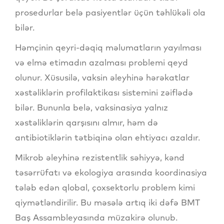
prosedurlar belə pasiyentlər üçün təhlükəli ola
bilər.
Həmçinin qeyri-dəqiq məlumatların yayılması
və elmə etimadın azalması problemi qeyd
olunur. Xüsusilə, vaksin əleyhinə hərəkatlar
xəstəliklərin profilaktikası sistemini zəiflədə
bilər. Bununla belə, vaksinasiya yalnız
xəstəliklərin qarşısını almır, həm də
antibiotiklərin tətbiqinə olan ehtiyacı azaldır.
Mikrob əleyhinə rezistentlik səhiyyə, kənd
təsərrüfatı və ekologiya arasında koordinasiya
tələb edən qlobal, çoxsektorlu problem kimi
qiymətləndirilir. Bu məsələ artıq iki dəfə BMT
Baş Assambleyasında müzakirə olunub.