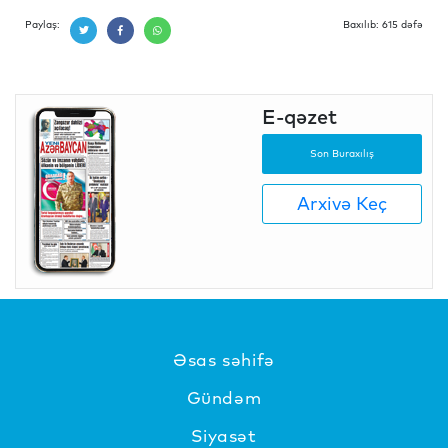
Paylaş:
Baxılıb: 615 dəfə
E-qəzet
Son Buraxılış
Arxivə Keç
Əsas səhifə
Gündəm
Siyasət