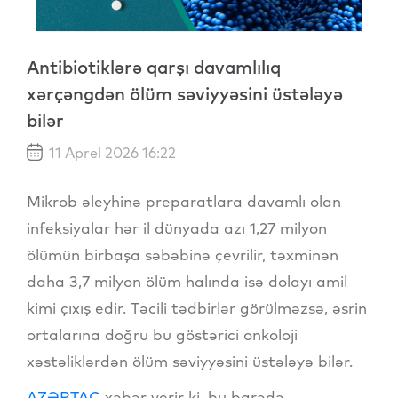
Antibiotiklərə qarşı davamlılıq
xərçəngdən ölüm səviyyəsini üstələyə
bilər
11 Aprel 2026 16:22
Mikrob əleyhinə preparatlara davamlı olan
infeksiyalar hər il dünyada azı 1,27 milyon
ölümün birbaşa səbəbinə çevrilir, təxminən
daha 3,7 milyon ölüm halında isə dolayı amil
kimi çıxış edir. Təcili tədbirlər görülməzsə, əsrin
ortalarına doğru bu göstərici onkoloji
xəstəliklərdən ölüm səviyyəsini üstələyə bilər.
AZƏRTAC
xəbər verir ki, bu barədə