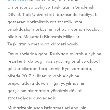
Ümumdünya Səhiyyə Təşkilatının Smolensk
Dövlət Tibb Universiteti bazasında fəaliyyət
göstərən antimikrob rezistentlik üzrə
əməkdaşlıq mərkəzinin rəhbəri Roman Kozlov
bildirib. Məlumatı Birləşmiş Millətlər
Təşkilatının mətbuat xidməti yayıb.
Onun sözlərinə görə, Rusiyada mikrob əleyhinə
rezistentliklə bağlı vəziyyət regional və qlobal
göstəricilərdən fərqlənmir. Eyni zamanda,
ölkədə 2017-ci ildən mikrob əleyhinə
preparatlara davamlılığın yayılmasının
qarşısının alınmasına yönəlmiş dövlət
strategiyası qüvvədədir.
Mübarizənin əsas istiqamətləri əhalinin