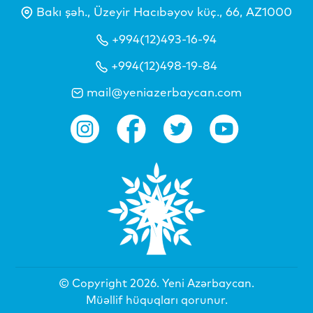
Bakı şəh., Üzeyir Hacıbəyov küç., 66, AZ1000
+994(12)493-16-94
+994(12)498-19-84
mail@yeniazerbaycan.com
© Copyright 2026.
Yeni Azərbaycan
.
Müəllif hüquqları qorunur.