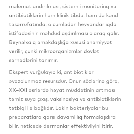
məlumatlandırılması, sistemli monitorinq və
antibiotiklərin həm klinik tibdə, həm də kənd
təsərrüfatında, o cümlədən heyvandarlıqda
istifadəsinin məhdudlaşdırılması olaraq qalır.
Beynəlxalq əməkdaşlığa xüsusi əhəmiyyət
verilir, çünki mikroorqanizmlər dövlət
sərhədlərini tanımır.
Ekspert vurğulayıb ki, antibiotiklər
əvəzolunmaz resursdur. Onun sözlərinə görə,
XX–XXI əsrlərdə həyat müddətinin artması
təmiz suya çıxış, vaksinasiya və antibiotiklərin
tətbiqi ilə bağlıdır. Lakin bakteriyalar bu
preparatlara qarşı davamlılıq formalaşdıra
bilir, nəticədə dərmanlar effektivliyini itirir.