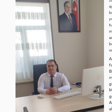
z
q
k
y
h
m
ə
b
v
A
f
B
m
g
M
g
A
ə