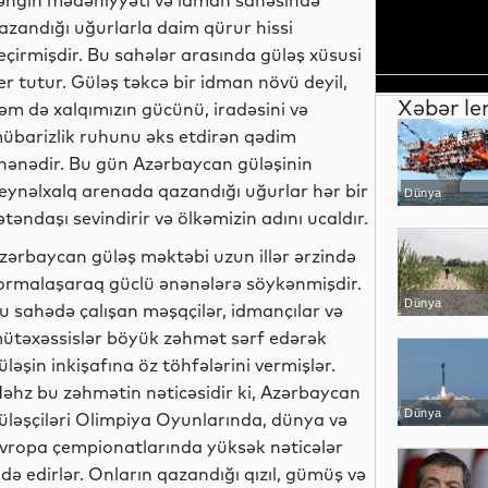
əngin mədəniyyəti və idman sahəsində
azandığı uğurlarla daim qürur hissi
eçirmişdir. Bu sahələr arasında güləş xüsusi
er tutur. Güləş təkcə bir idman növü deyil,
Xəbər le
əm də xalqımızın gücünü, iradəsini və
übarizlik ruhunu əks etdirən qədim
nənədir. Bu gün Azərbaycan güləşinin
eynəlxalq arenada qazandığı uğurlar hər bir
Dünya
ətəndaşı sevindirir və ölkəmizin adını ucaldır.
zərbaycan güləş məktəbi uzun illər ərzində
ormalaşaraq güclü ənənələrə söykənmişdir.
Dünya
u sahədə çalışan məşqçilər, idmançılar və
ütəxəssislər böyük zəhmət sərf edərək
üləşin inkişafına öz töhfələrini vermişlər.
əhz bu zəhmətin nəticəsidir ki, Azərbaycan
Dünya
üləşçiləri Olimpiya Oyunlarında, dünya və
vropa çempionatlarında yüksək nəticələr
ldə edirlər. Onların qazandığı qızıl, gümüş və