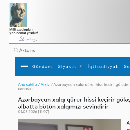
Gündəm
Siyasət
İqtisadiyyat
So
Ana səhifə
/
Arxiv
/ Azərbaycan xalqı qürur hissi keçirir güləşim
sevindirir
Ana səhifə
Ədəbiyyat
Siyasət
Sosial
Dün
Gündəm
MEDİA
Xarici siyasət
Turizm
Azərbaycan xalqı qürur hissi keçirir güləş
İqtisadiyyat
Daxili siyasət
Elm
əlbəttə bütün xalqımızı sevindirir
YAP
Din
Analitika
Hadisə
01.05.2026 [11:07]
Mədəniyyət
Diaspor
Müsahibə
A