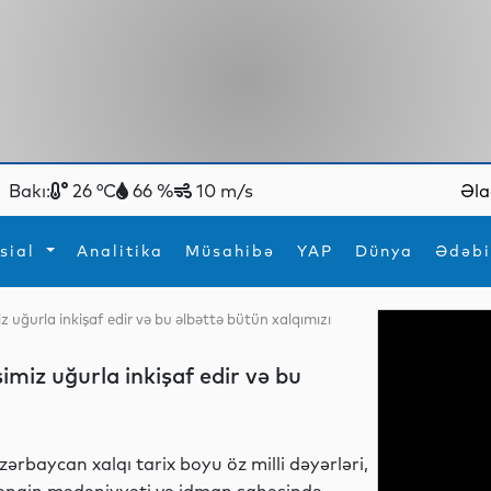
Bakı:
26 °C
66 %
10 m/s
Əla
sial
Analitika
Müsahibə
YAP
Dünya
Ədəbi
iz uğurla inkişaf edir və bu əlbəttə bütün xalqımızı
ya
İdman
Maraqlı
İdman
Yeni texnologiyalar
imiz uğurla inkişaf edir və bu
zərbaycan xalqı tarix boyu öz milli dəyərləri,