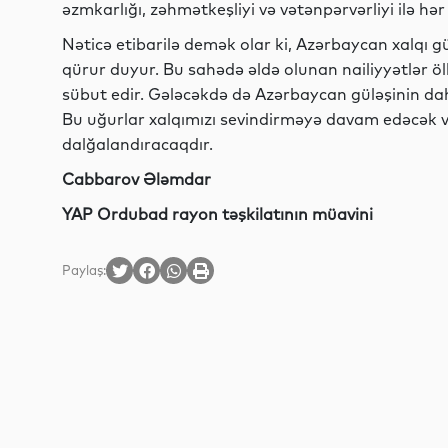
əzmkarlığı, zəhmətkeşliyi və vətənpərvərliyi ilə hə
Nəticə etibarilə demək olar ki, Azərbaycan xalqı gül
qürur duyur. Bu sahədə əldə olunan nailiyyətlər 
sübut edir. Gələcəkdə də Azərbaycan güləşinin da
Bu uğurlar xalqımızı sevindirməyə davam edəcək 
dalğalandıracaqdır.
Cabbarov Ələmdar
YAP Ordubad rayon təşkilatının müavini
Paylaş: