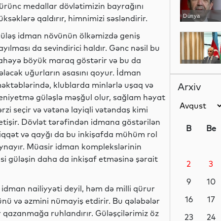
ürünc medallar dövlətimizin bayrağını
Dünya
üksəklərə qaldırır, himnimizi səsləndirir.
üləş idman növünün ölkəmizdə geniş
ayılması da sevindirici haldır. Gənc nəsil bu
ahəyə böyük maraq göstərir və bu da
YAP xəbərləri
ələcək uğurların əsasını qoyur. İdman
əktəblərində, klublarda minlərlə uşaq və
Arxiv
eniyetmə güləşlə məşğul olur, sağlam həyat
ərzi seçir və vətənə layiqli vətəndaş kimi
İdman
etişir. Dövlət tərəfindən idmana göstərilən
B
Be
iqqət və qayğı da bu inkişafda mühüm rol
ynayır. Müasir idman komplekslərinin
əsi güləşin daha da inkişaf etməsinə şərait
2
3
Dünya
9
10
idman nailiyyəti deyil, həm də milli qürur
16
17
cünü və əzmini nümayiş etdirir. Bu qələbələr
r qazanmağa ruhlandırır. Güləşçilərimiz öz
İqtisadiyyat
23
24