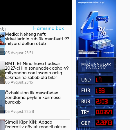
nti
Hamısına bax
Media: Nəhəng neft
şirkətlərinin rüblük mənfəəti 93
milyard dolları ötüb
05 Avqust 23:51
BMT: El-Nino hava hadisəsi
MƏZƏNNƏLƏR
2027-ci ilin sonunadək daha 49
06.08.2026
milyondan çox insanın aclıq
çəkməsinə səbəb ola bilər
1.7
05 Avqust 23:15
1.961
Özbəkistan ilk məsafədən
zondlama peykini kosmosa
2.1031
buraxıb
05 Avqust 22:58
0.0357
Şimali Kipr XİN: Adada
2.2873
federativ dövlət modeli aktual