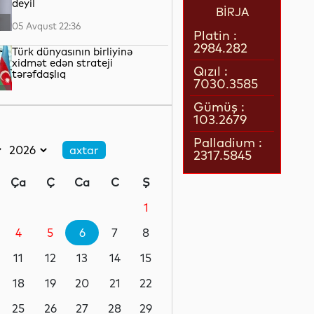
deyil
BİRJA
05 Avqust 22:36
Platin :
2984.282
Türk dünyasının birliyinə
xidmət edən strateji
Qızıl :
tərəfdaşlıq
7030.3585
05 Avqust 22:23
Gümüş :
103.2679
“Qarabağ” “Dinamo” ilə oyun
üçün Polşaya yola düşüb
Palladium :
2317.5845
05 Avqust 22:19
Ça
Ç
Ca
C
Ş
Pit Heqset ABŞ Silahlı
Qüvvələrinin əsas sursat
1
ehtiyatlarının tükəndiyini
təkzib edib
4
5
6
7
8
05 Avqust 21:57
11
12
13
14
15
Qızılın qiyməti 4200 dolları
ötüb
18
19
20
21
22
25
26
27
28
29
05 Avqust 21:37