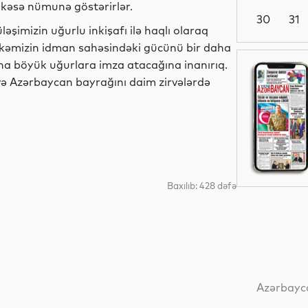
r kəsə nümunə göstərirlər.
30
31
əşimizin uğurlu inkişafı ilə haqlı olaraq
ölkəmizin idman sahəsindəki gücünü bir daha
Dünya
ha böyük uğurlara imza atacağına inanırıq.
və Azərbaycan bayrağını daim zirvələrdə
Elm
Baxılıb: 428 dəfə
İqtisadiyyat
Dünya
Azərbayca