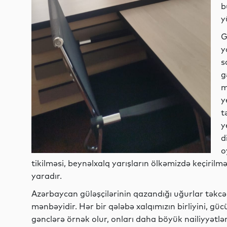
b
y
G
y
s
g
m
y
t
y
d
o
tikilməsi, beynəlxalq yarışların ölkəmizdə keçirilm
yaradır.
Azərbaycan güləşçilərinin qazandığı uğurlar təkcə 
mənbəyidir. Hər bir qələbə xalqımızın birliyini, gü
gənclərə örnək olur, onları daha böyük nailiyyətlə