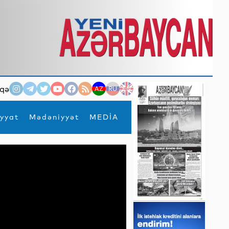
qə
AZ
RU
EN
yyat
Mədəniyyət
MEDİA
×