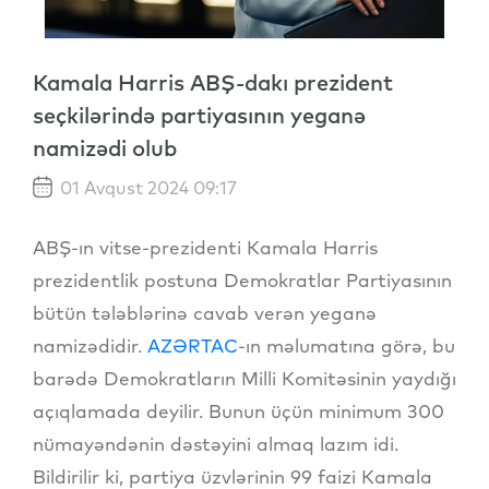
Kamala Harris ABŞ-dakı prezident
seçkilərində partiyasının yeganə
namizədi olub
01 Avqust 2024 09:17
ABŞ-ın vitse-prezidenti Kamala Harris
prezidentlik postuna Demokratlar Partiyasının
bütün tələblərinə cavab verən yeganə
namizədidir.
AZƏRTAC
-ın məlumatına görə, bu
barədə Demokratların Milli Komitəsinin yaydığı
açıqlamada deyilir. Bunun üçün minimum 300
nümayəndənin dəstəyini almaq lazım idi.
Bildirilir ki, partiya üzvlərinin 99 faizi Kamala