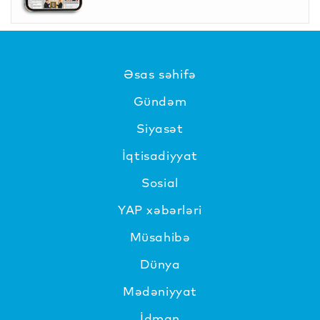
Əsas səhifə
Gündəm
Siyasət
İqtisadiyyat
Sosial
YAP xəbərləri
Müsahibə
Dünya
Mədəniyyat
İdman