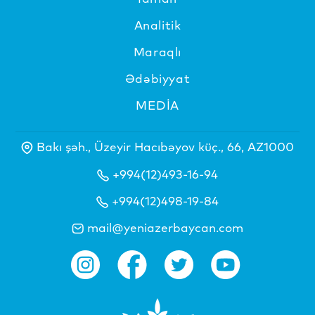
Analitik
Maraqlı
Ədəbiyyat
MEDİA
Bakı şəh., Üzeyir Hacıbəyov küç., 66, AZ1000
+994(12)493-16-94
+994(12)498-19-84
mail@yeniazerbaycan.com