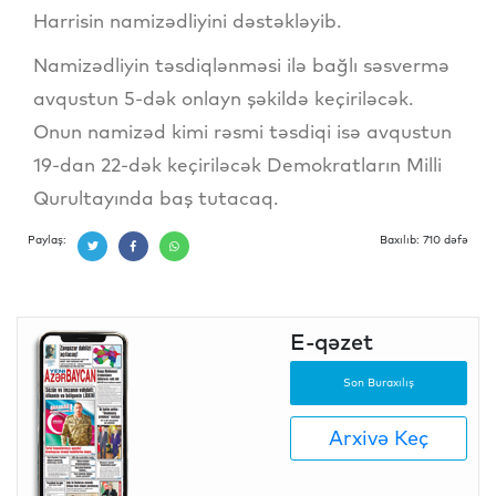
Harrisin namizədliyini dəstəkləyib.
Namizədliyin təsdiqlənməsi ilə bağlı səsvermə
avqustun 5-dək onlayn şəkildə keçiriləcək.
Onun namizəd kimi rəsmi təsdiqi isə avqustun
19-dan 22-dək keçiriləcək Demokratların Milli
Qurultayında baş tutacaq.
Paylaş:
Baxılıb: 710 dəfə
E-qəzet
Son Buraxılış
Arxivə Keç