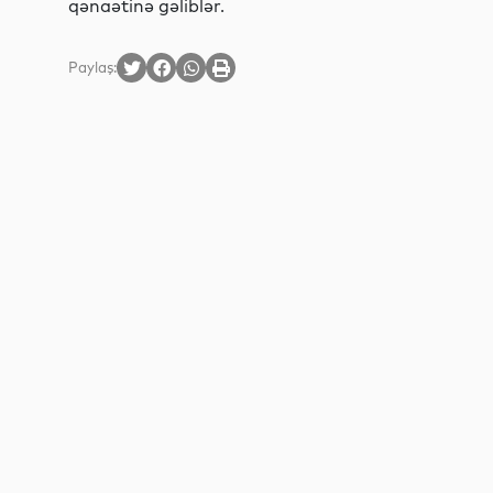
qənaətinə gəliblər.
Paylaş: