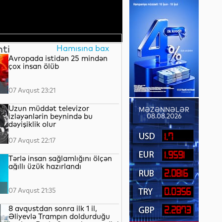
nti
Hamısına bax
Avropada istidən 25 mindən
çox insan ölüb
07 Avqust 23:21
Uzun müddət televizor
MƏZƏNNƏLƏR
izləyənlərin beynində bu
08.08.2026
dəyişiklik olur
1.7
07 Avqust 22:17
1.9591
Tərlə insan sağlamlığını ölçən
ağıllı üzük hazırlandı
2.0816
07 Avqust 21:35
0.0356
8 avqustdan sonra ilk 1 il,
2.2873
Əliyevlə Trampın doldurduğu