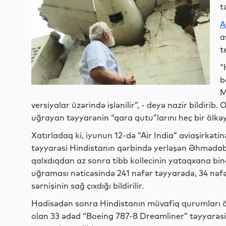
t
A
a
t
“
b
M
versiyalar üzərində işlənilir”, - deyə nazir bildiri
uğrayan təyyarənin “qara qutu”larını heç bir ölkə
Xatırladaq ki, iyunun 12-də “Air India” aviaşirkə
təyyarəsi Hindistanın qərbində yerləşən Əhməda
qalxdıqdan az sonra tibb kollecinin yataqxana bin
uğraması nəticəsində 241 nəfər təyyarədə, 34 nəfə
sərnişinin sağ çıxdığı bildirilir.
Hadisədən sonra Hindistanın müvafiq qurumları öl
olan 33 ədəd “Boeing 787-8 Dreamliner” təyyarəsin