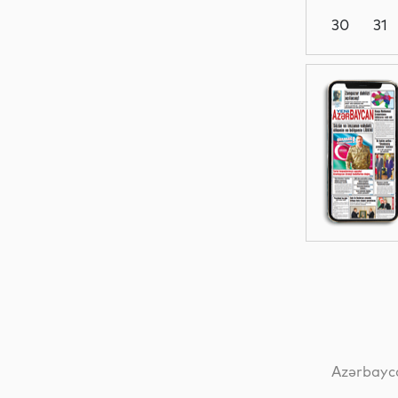
30
31
Dünya
Dünya
Dünya
Dünya
Azərbayca