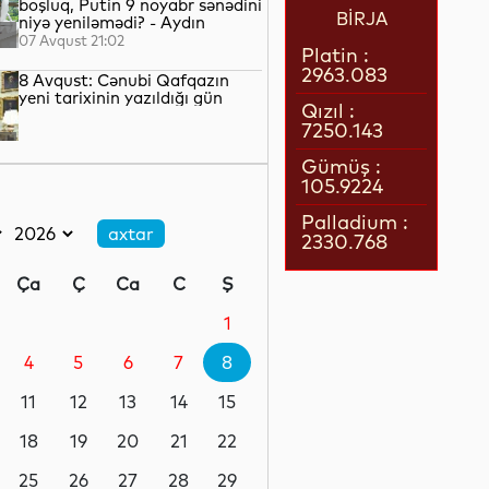
boşluq, Putin 9 noyabr sənədini
BİRJA
niyə yeniləmədi? - Aydın
QULİYEV yazır...
07 Avqust 21:02
Platin :
2963.083
8 Avqust: Cənubi Qafqazın
yeni tarixinin yazıldığı gün
Qızıl :
7250.143
07 Avqust 21:00
Gümüş :
105.9224
Azərbaycan–ABŞ tərəfdaşlığı:
Yeni geosiyasi dövrün əsas
Palladium :
konturları
2330.768
07 Avqust 20:57
Ça
Ç
Ca
C
Ş
1 il öncə İlham Əliyevin Ağ
Evdə dediklərindən sonra
1
Paşinyan niyə üzr istəmişdi?
4
5
6
7
8
07 Avqust 20:41
11
12
13
14
15
ÜST legioner xəstəliyinin
yayılmasının səbəbini açıqlayıb
18
19
20
21
22
25
26
27
28
29
07 Avqust 20:17