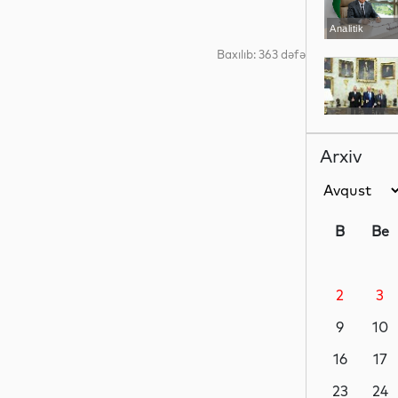
Analitik
Baxılıb: 363 dəfə
Siyasət
Arxiv
Siyasət
B
Be
2
3
Siyasət
9
10
16
17
Dünya
23
24