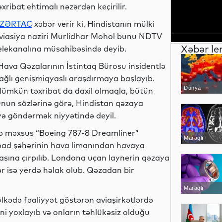
əxribat ehtimalı nəzərdən keçirilir.
ZƏRTAC
xəbər verir ki, Hindistanın mülki
viasiya naziri Murlidhar Mohol bunu NDTV
Xəbər le
elekanalına müsahibəsində deyib.
Hava Qəzalarının İstintaq Bürosu insidentlə
ağlı genişmiqyaslı araşdırmaya başlayıb.
Dünya
ümkün təxribat da daxil olmaqla, bütün
b. Onun sözlərinə görə, Hindistan qəzaya
yə göndərmək niyyətində deyil.
tinə məxsus “Boeing 787-8 Dreamliner”
Maraqlı
bad şəhərinin hava limanından havaya
asına çırpılıb. Londona uçan laynerin qəzaya
r isə yerdə həlak olub. Qəzadan bir
Maraqlı
kədə fəaliyyət göstərən aviaşirkətlərdə
i yoxlayıb və onların təhlükəsiz olduğu