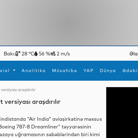
Bakı:
28 °C
56 %
2 m/s
Əla
sial
Analitika
Müsahibə
YAP
Dünya
Ədəbi
ersiyası araşdırılır
ya
İdman
Maraqlı
versiyası araşdırılır
İdman
Yeni texnologiyalar
indistanda “Air India” aviaşirkətinə məxsus
Boeing 787-8 Dreamliner” təyyarəsinin
əzaya uğramasının səbəblərindən biri kimi