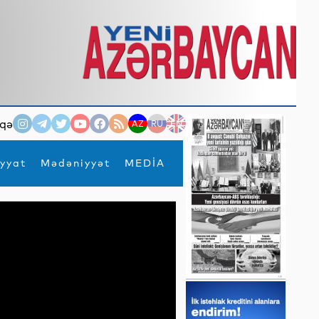
qə
AZ
RU
EN
yyat
Mədəniyyət
MEDİA
×