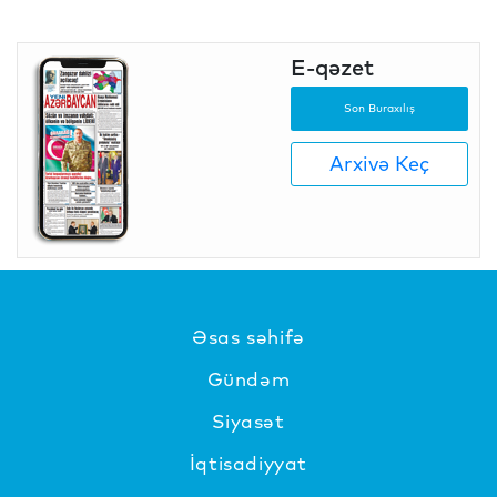
E-qəzet
Son Buraxılış
Arxivə Keç
Əsas səhifə
Gündəm
Siyasət
İqtisadiyyat