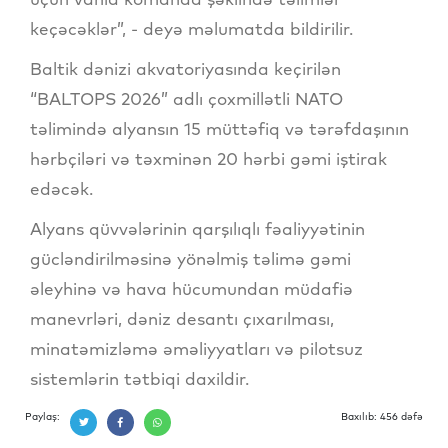
keçəcəklər”, - deyə məlumatda bildirilir.
Baltik dənizi akvatoriyasında keçirilən
“BALTOPS 2026” adlı çoxmillətli NATO
təlimində alyansın 15 müttəfiq və tərəfdaşının
hərbçiləri və təxminən 20 hərbi gəmi iştirak
edəcək.
Alyans qüvvələrinin qarşılıqlı fəaliyyətinin
gücləndirilməsinə yönəlmiş təlimə gəmi
əleyhinə və hava hücumundan müdafiə
manevrləri, dəniz desantı çıxarılması,
minatəmizləmə əməliyyatları və pilotsuz
sistemlərin tətbiqi daxildir.
Paylaş:
Baxılıb: 456 dəfə