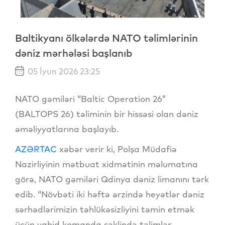
Baltikyanı ölkələrdə NATO təlimlərinin
dəniz mərhələsi başlanıb
05 İyun 2026 23:25
NATO gəmiləri “Baltic Operation 26”
(BALTOPS 26) təliminin bir hissəsi olan dəniz
əməliyyatlarına başlayıb.
AZƏRTAC
xəbər verir ki, Polşa Müdafiə
Nazirliyinin mətbuat xidmətinin məlumatına
görə, NATO gəmiləri Qdinya dəniz limanını tərk
edib. “Növbəti iki həftə ərzində heyətlər dəniz
sərhədlərimizin təhlükəsizliyini təmin etmək
üçün vahid komanda şəklində təlimlər