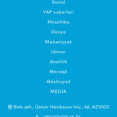
Sosial
YAP xəbərləri
Müsahibə
Dünya
Mədəniyyat
İdman
Analitik
Maraqlı
Ədəbiyyat
MEDİA
Bakı şəh., Üzeyir Hacıbəyov küç., 66, AZ1000
+994(12)493-16-94