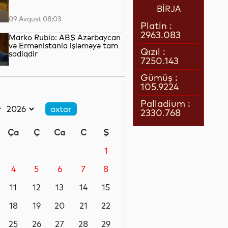
BİRJA
09 Avqust 08:03
Platin :
2963.083
Marko Rubio: ABŞ Azərbaycan
və Ermənistanla işləməyə tam
Qızıl :
sadiqdir
7250.143
09 Avqust 00:20
Gümüş :
105.9224
Zelenski: Ukrayna ordusu
Donbasdan geri çəkilməyəcək
Palladium :
2330.768
08 Avqust 23:39
Ça
Ç
Ca
C
Ş
Stiv Uitkoff: Cənubi Qafqaz
ölkələrinin gələcəyi parlaqdır
1
4
5
6
7
8
08 Avqust 22:17
11
12
13
14
15
Xocavənddə buldozerin minaya
düşməsi ilə bağlı araşdırma
18
19
20
21
22
aparılır
25
26
27
28
29
08 Avqust 21:24