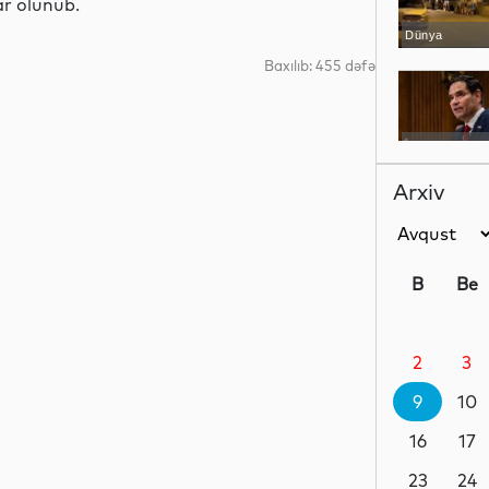
ar olunub.
Dünya
Baxılıb: 455 dəfə
Siyasət
Arxiv
Dünya
B
Be
2
3
Siyasət
9
10
16
17
Hadisə
23
24