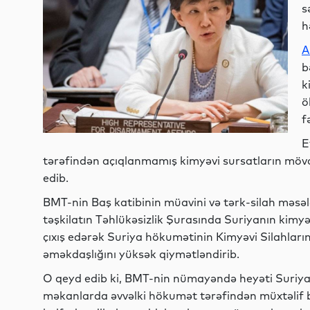
s
h
A
b
k
ö
f
E
tərəfindən açıqlanmamış kimyəvi sursatların mövcud
edib.
BMT-nin Baş katibinin müavini və tərk-silah məsə
təşkilatın Təhlükəsizlik Şurasında Suriyanın kimyə
çıxış edərək Suriya hökumətinin Kimyəvi Silahları
əməkdaşlığını yüksək qiymətləndirib.
O qeyd edib ki, BMT-nin nümayəndə heyəti Suriyad
məkanlarda əvvəlki hökumət tərəfindən müxtəlif 