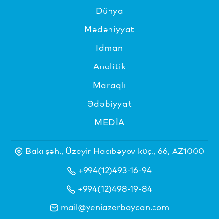
Dünya
Mədəniyyat
İdman
Analitik
Maraqlı
Ədəbiyyat
MEDİA
Bakı şəh., Üzeyir Hacıbəyov küç., 66, AZ1000
+994(12)493-16-94
+994(12)498-19-84
mail@yeniazerbaycan.com