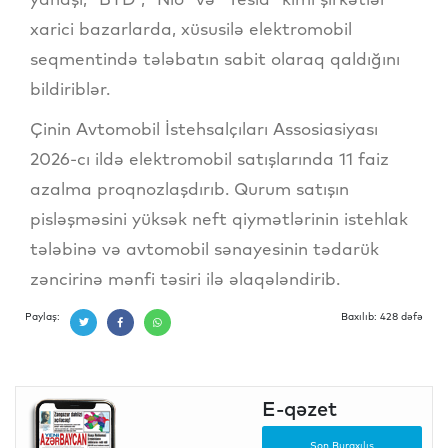
xarici bazarlarda, xüsusilə elektromobil
seqmentində tələbatın sabit olaraq qaldığını
bildiriblər.
Çinin Avtomobil İstehsalçıları Assosiasiyası
2026-cı ildə elektromobil satışlarında 11 faiz
azalma proqnozlaşdırıb. Qurum satışın
pisləşməsini yüksək neft qiymətlərinin istehlak
tələbinə və avtomobil sənayesinin tədarük
zəncirinə mənfi təsiri ilə əlaqələndirib.
Paylaş:
Baxılıb: 428 dəfə
E-qəzet
Son Buraxılış