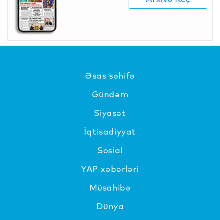
Əsas səhifə
Gündəm
Siyasət
İqtisadiyyat
Sosial
YAP xəbərləri
Müsahibə
Dünya