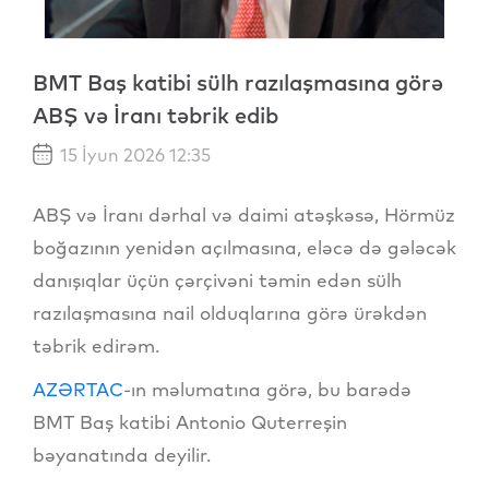
BMT Baş katibi sülh razılaşmasına görə
ABŞ və İranı təbrik edib
15 İyun 2026 12:35
ABŞ və İranı dərhal və daimi atəşkəsə, Hörmüz
boğazının yenidən açılmasına, eləcə də gələcək
danışıqlar üçün çərçivəni təmin edən sülh
razılaşmasına nail olduqlarına görə ürəkdən
təbrik edirəm.
AZƏRTAC
-ın məlumatına görə, bu barədə
BMT Baş katibi Antonio Quterreşin
bəyanatında deyilir.