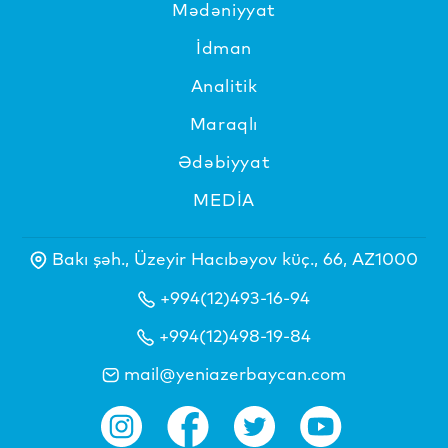
Mədəniyyat
İdman
Analitik
Maraqlı
Ədəbiyyat
MEDİA
Bakı şəh., Üzeyir Hacıbəyov küç., 66, AZ1000
+994(12)493-16-94
+994(12)498-19-84
mail@yeniazerbaycan.com