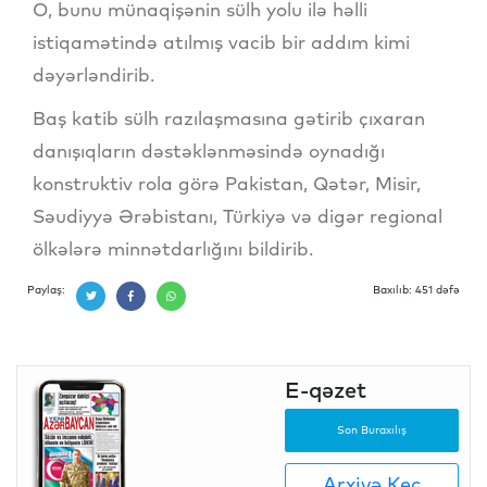
O, bunu münaqişənin sülh yolu ilə həlli
istiqamətində atılmış vacib bir addım kimi
dəyərləndirib.
Baş katib sülh razılaşmasına gətirib çıxaran
danışıqların dəstəklənməsində oynadığı
konstruktiv rola görə Pakistan, Qətər, Misir,
Səudiyyə Ərəbistanı, Türkiyə və digər regional
ölkələrə minnətdarlığını bildirib.
Paylaş:
Baxılıb: 451 dəfə
E-qəzet
Son Buraxılış
Arxivə Keç