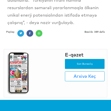
adlandırıb. “Türkiyənin rifahı naminə
resurslardan səmərəli yararlanmaqla ölkənin
unikal enerji potensialından istifadə etməyə
çalışırıq”, - deyə nazir vurğulayıb.
Paylaş:
Baxılıb: 389 dəfə
E-qəzet
Son Buraxılış
Arxivə Keç