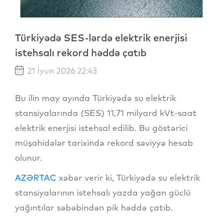
Türkiyədə SES-lərdə elektrik enerjisi
istehsalı rekord həddə çatıb
21 İyun 2026 22:43
Bu ilin may ayında Türkiyədə su elektrik
stansiyalarında (SES) 11,71 milyard kVt-saat
elektrik enerjisi istehsal edilib. Bu göstərici
müşahidələr tarixində rekord səviyyə hesab
olunur.
AZƏRTAC
xəbər verir ki, Türkiyədə su elektrik
stansiyalarının istehsalı yazda yağan güclü
yağıntılar səbəbindən pik həddə çatıb.