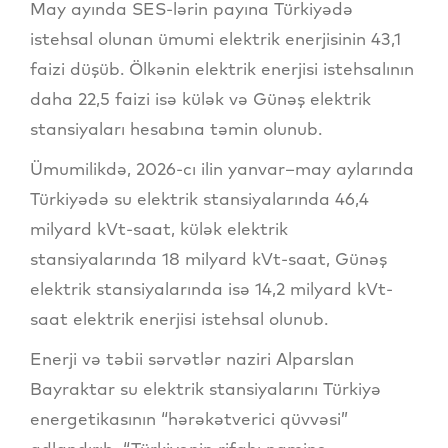
May ayında SES-lərin payına Türkiyədə
istehsal olunan ümumi elektrik enerjisinin 43,1
faizi düşüb. Ölkənin elektrik enerjisi istehsalının
daha 22,5 faizi isə külək və Günəş elektrik
stansiyaları hesabına təmin olunub.
Ümumilikdə, 2026-cı ilin yanvar–may aylarında
Türkiyədə su elektrik stansiyalarında 46,4
milyard kVt-saat, külək elektrik
stansiyalarında 18 milyard kVt-saat, Günəş
elektrik stansiyalarında isə 14,2 milyard kVt-
saat elektrik enerjisi istehsal olunub.
Enerji və təbii sərvətlər naziri Alparslan
Bayraktar su elektrik stansiyalarını Türkiyə
energetikasının “hərəkətverici qüvvəsi”