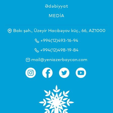
Ədəbiyyat
MEDİA
Bakı şəh., Üzeyir Hacıbəyov küç., 66, AZ1000
+994(12)493-16-94
+994(12)498-19-84
mail@yeniazerbaycan.com