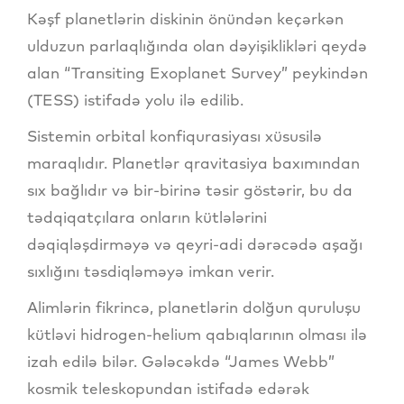
Kəşf planetlərin diskinin önündən keçərkən
ulduzun parlaqlığında olan dəyişiklikləri qeydə
alan “Transiting Exoplanet Survey” peykindən
(TESS) istifadə yolu ilə edilib.
Sistemin orbital konfiqurasiyası xüsusilə
maraqlıdır. Planetlər qravitasiya baxımından
sıx bağlıdır və bir-birinə təsir göstərir, bu da
tədqiqatçılara onların kütlələrini
dəqiqləşdirməyə və qeyri-adi dərəcədə aşağı
sıxlığını təsdiqləməyə imkan verir.
Alimlərin fikrincə, planetlərin dolğun quruluşu
kütləvi hidrogen-helium qabıqlarının olması ilə
izah edilə bilər. Gələcəkdə “James Webb”
kosmik teleskopundan istifadə edərək