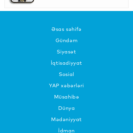
Əsas səhifə
Gündəm
Siyasət
İqtisadiyyat
Sosial
YAP xəbərləri
Müsahibə
Dünya
Mədəniyyat
İdman