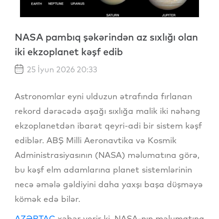
NASA pambıq şəkərindən az sıxlığı olan
iki ekzoplanet kəşf edib
25 İyun 2026 20:33
Astronomlar eyni ulduzun ətrafında fırlanan
rekord dərəcədə aşağı sıxlığa malik iki nəhəng
ekzoplanetdən ibarət qeyri-adi bir sistem kəşf
ediblər. ABŞ Milli Aeronavtika və Kosmik
Administrasiyasının (NASA) məlumatına görə,
bu kəşf elm adamlarına planet sistemlərinin
necə əmələ gəldiyini daha yaxşı başa düşməyə
kömək edə bilər.
AZƏRTAC
xəbər verir ki, NASA-nın məlumatına