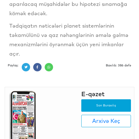
aparılacaq müşahidələr bu hipotezi sınamağa
kömək edəcək.
Tədqiqatın nəticələri planet sistemlərinin
təkamülünü və qaz nəhənglərinin əmələ gəlmə
mexanizmlərini öyrənmək üçün yeni imkanlar
açır.
Paylaş:
Baxılıb: 386 dəfə
E-qəzet
Son Buraxılış
Arxivə Keç