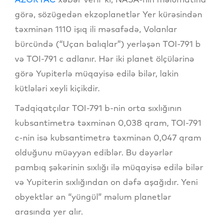
görə, sözügedən ekzoplanetlər Yer kürəsindən
təxminən 1110 işıq ili məsafədə, Volanlar
bürcündə (“Uçan balıqlar”) yerləşən TOI-791 b
və TOI-791 c adlanır. Hər iki planet ölçülərinə
görə Yupiterlə müqayisə edilə bilər, lakin
kütlələri xeyli kiçikdir.
Tədqiqatçılar TOI-791 b-nin orta sıxlığının
kubsantimetrə təxminən 0,038 qram, TOI-791
c-nin isə kubsantimetrə təxminən 0,047 qram
olduğunu müəyyən ediblər. Bu dəyərlər
pambıq şəkərinin sıxlığı ilə müqayisə edilə bilər
və Yupiterin sıxlığından on dəfə aşağıdır. Yeni
obyektlər ən “yüngül” məlum planetlər
arasında yer alır.