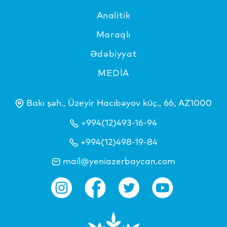
Analitik
Maraqlı
Ədəbiyyat
MEDİA
Bakı şəh., Üzeyir Hacıbəyov küç., 66, AZ1000
+994(12)493-16-94
+994(12)498-19-84
mail@yeniazerbaycan.com