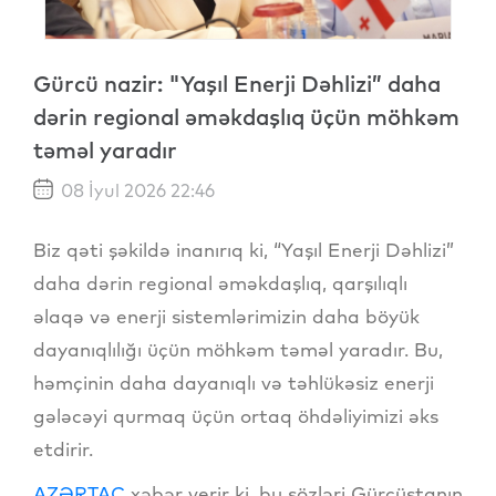
Gürcü nazir: "Yaşıl Enerji Dəhlizi” daha
dərin regional əməkdaşlıq üçün möhkəm
təməl yaradır
08 İyul 2026 22:46
Biz qəti şəkildə inanırıq ki, “Yaşıl Enerji Dəhlizi”
daha dərin regional əməkdaşlıq, qarşılıqlı
əlaqə və enerji sistemlərimizin daha böyük
dayanıqlılığı üçün möhkəm təməl yaradır. Bu,
həmçinin daha dayanıqlı və təhlükəsiz enerji
gələcəyi qurmaq üçün ortaq öhdəliyimizi əks
etdirir.
AZƏRTAC
xəbər verir ki, bu sözləri Gürcüstanın