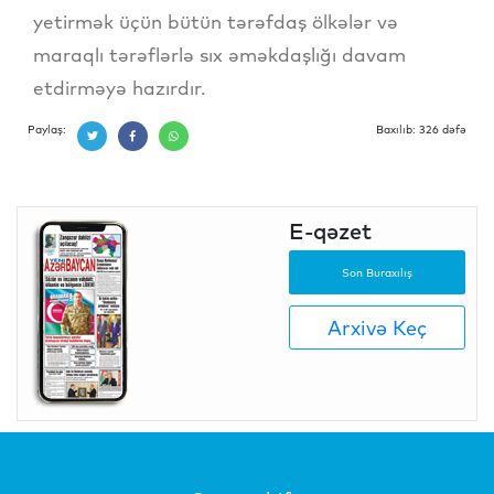
yetirmək üçün bütün tərəfdaş ölkələr və
maraqlı tərəflərlə sıx əməkdaşlığı davam
etdirməyə hazırdır.
Paylaş:
Baxılıb: 326 dəfə
E-qəzet
Son Buraxılış
Arxivə Keç