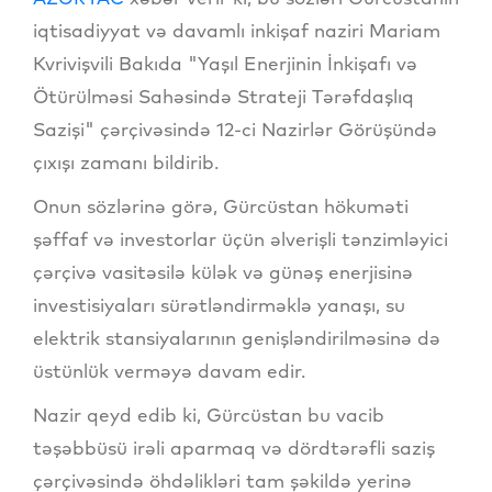
iqtisadiyyat və davamlı inkişaf naziri Mariam
Kvrivişvili Bakıda "Yaşıl Enerjinin İnkişafı və
Ötürülməsi Sahəsində Strateji Tərəfdaşlıq
Sazişi" çərçivəsində 12-ci Nazirlər Görüşündə
çıxışı zamanı bildirib.
Onun sözlərinə görə, Gürcüstan hökuməti
şəffaf və investorlar üçün əlverişli tənzimləyici
çərçivə vasitəsilə külək və günəş enerjisinə
investisiyaları sürətləndirməklə yanaşı, su
elektrik stansiyalarının genişləndirilməsinə də
üstünlük verməyə davam edir.
Nazir qeyd edib ki, Gürcüstan bu vacib
təşəbbüsü irəli aparmaq və dördtərəfli saziş
çərçivəsində öhdəlikləri tam şəkildə yerinə