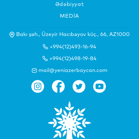
Ədəbiyyat
MEDİA
Bakı şəh., Üzeyir Hacıbəyov küç., 66, AZ1000
+994(12)493-16-94
+994(12)498-19-84
mail@yeniazerbaycan.com