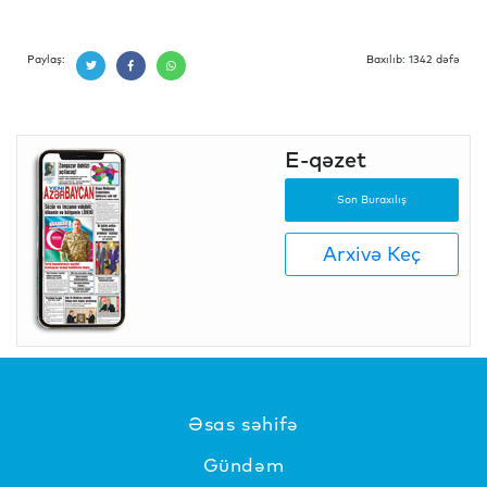
Paylaş:
Baxılıb: 1342 dəfə
E-qəzet
Son Buraxılış
Arxivə Keç
Əsas səhifə
Gündəm