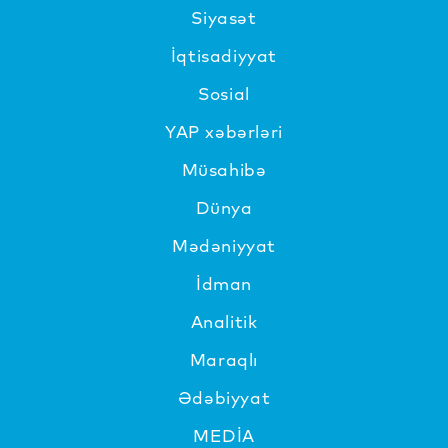
Siyasət
İqtisadiyyat
Sosial
YAP xəbərləri
Müsahibə
Dünya
Mədəniyyat
İdman
Analitik
Maraqlı
Ədəbiyyat
MEDİA