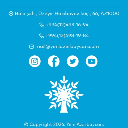
Bakı şəh., Üzeyir Hacıbəyov küç., 66, AZ1000
+994(12)493-16-94
+994(12)498-19-84
mail@yeniazerbaycan.com
© Copyright 2026.
Yeni Azərbaycan
.