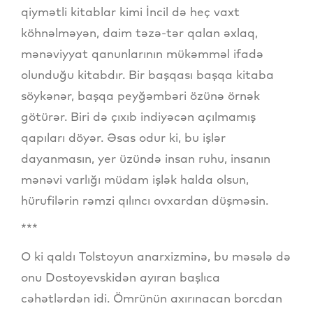
qiymətli kitablar kimi İncil də heç vaxt
köhnəlməyən, daim təzə-tər qalan əxlaq,
mənəviyyat qanunlarının mükəmməl ifadə
olunduğu kitabdır. Bir başqası başqa kitaba
söykənər, başqa peyğəmbəri özünə örnək
götürər. Biri də çıxıb indiyəcən açılmamış
qapıları döyər. Əsas odur ki, bu işlər
dayanmasın, yer üzündə insan ruhu, insanın
mənəvi varlığı müdam işlək halda olsun,
hürufilərin rəmzi qılıncı ovxardan düşməsin.
***
O ki qaldı Tolstoyun anarxizminə, bu məsələ də
onu Dostoyevskidən ayıran başlıca
cəhətlərdən idi. Ömrünün axırınacan borcdan