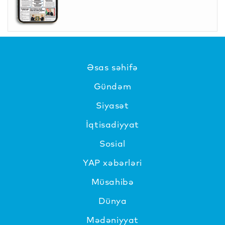
Əsas səhifə
Gündəm
Siyasət
İqtisadiyyat
Sosial
YAP xəbərləri
Müsahibə
Dünya
Mədəniyyat