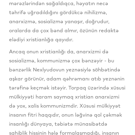
mərəzlərindən sağaldıqca, həyatın necə
təhrifə uğradıldığını gördükcə nihilizmə,
anarxizmə, sosializmə yanaşır, doğrudur,
oralarda da çox bənd almır, özünün redaktə
elədiyi xristianlığa qayıdır.
Ancaq onun xristianlığı da, anarxizmi də
sosializmə, kommunizmə çox bənzəyir - bu
bənzərlik Nexlyudovun yeznəsiylə söhbətində
aşkar görünür, adam qəhrəmanı atıb yeznənin
tərəfinə keçmək istəyir. Torpaq üzərində xüsusi
mülkiyyəti haram saymaq xristian anarxizmi
də yox, xalis kommunizmdir. Xüsusi mülkiyyət
insanın fitri haqqıdır, onun ləğvinə qol çəkmək
insanlığı dünyaya, təbiətə münasibətdə
sahiblik hissinin hələ formalaşmadığı, insanın