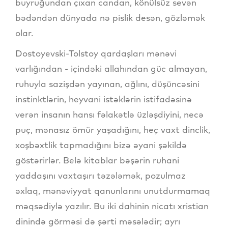
buyruğundan çıxan candan, könülsüz sevən
bədəndən dünyada nə pislik desən, gözləmək
olar.
Dostoyevski-Tolstoy qardaşları mənəvi
varlığından - içindəki allahından güc almayan,
ruhuyla sazişdən yayınan, ağlını, düşüncəsini
instinktlərin, heyvani istəklərin istifadəsinə
verən insanın hansı fəlakətlə üzləşdiyini, necə
puç, mənasız ömür yaşadığını, heç vaxt dinclik,
xoşbəxtlik tapmadığını bizə əyani şəkildə
göstərirlər. Belə kitablar bəşərin ruhani
yaddaşını vaxtaşırı təzələmək, pozulmaz
əxlaq, mənəviyyat qanunlarını unutdurmamaq
məqsədiylə yazılır. Bu iki dahinin nicatı xristian
dinində görməsi də şərti məsələdir; ayrı