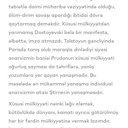
təbiətlə daimi müharibə vəziyyətində olduğu,
ölüm-dirim savaşı apardığı ibtidai dövrə
qaytarmaq deməkdir. Xüsusi mülkiyyətdən
yarımamış Dostoyevski belə bir manifestə,
əlbəttə, imza atmazdı. Tolstoyun gəncliyində
Parisdə tanış olub maraqla dinlədiyi siyasi
anarxizmin banisi Prudonun xüsusi mülkiyyəti
oğurluq sayması da təhriflərə, yanlış
yozumlara yer qoyan yanaşmadır. Bu
məsələdə ən mükəmməl yanaşma individual
anarxizmin atası Ştirnerin yanaşmasıdır.
Xüsusi mülkiyyəti nəinki ləğv eləmək,
bütövlükdə dünyanı, kainatı ayrıca götürülmüş
hər bir fərdin mülkiyyətinə vermək lazımdır.