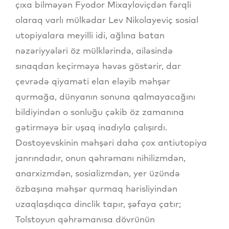
çıxa bilməyən Fyodor Mixayloviçdən fərqli
olaraq varlı mülkədar Lev Nikolayeviç sosial
utopiyalara meyilli idi, ağlına batan
nəzəriyyələri öz mülklərində, ailəsində
sınaqdan keçirməyə həvəs göstərir, dar
çevrədə qiyaməti elan eləyib məhşər
qurmağa, dünyanın sonuna qalmayacağını
bildiyindən o sonluğu çəkib öz zamanına
gətirməyə bir uşaq inadıyla çalışırdı.
Dostoyevskinin məhşəri daha çox antiutopiya
janrındadır, onun qəhrəmanı nihilizmdən,
anarxizmdən, sosializmdən, yer üzündə
özbaşına məhşər qurmaq hərisliyindən
uzaqlaşdıqca dinclik tapır, şəfaya çatır;
Tolstoyun qəhrəmanısa dövrünün