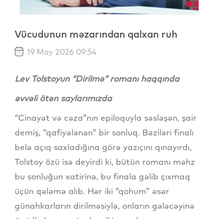
Vücudunun məzarından qalxan ruh
19 May 2026 09:54
Lev Tolstoyun “Dirilmə” romanı haqqında
əvvəli ötən saylarımızda
“Cinayət və cəza”nın epiloquyla səsləşən, şair
demiş, “qafiyələnən” bir sonluq. Bəziləri finalı
belə açıq saxladığına görə yazıçını qınayırdı,
Tolstoy özü isə deyirdi ki, bütün romanı məhz
bu sonluğun xatirinə, bu finala gəlib çıxmaq
üçün qələmə alıb. Hər iki “qohum” əsər
günahkarların dirilməsiylə, onların gələcəyinə