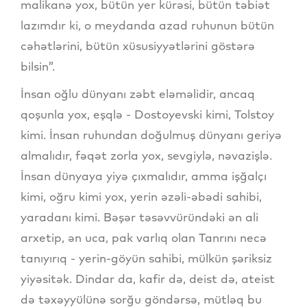
malikanə yox, bütün yer kürəsi, bütün təbiət
lazımdır ki, o meydanda azad ruhunun bütün
cəhətlərini, bütün xüsusiyyətlərini göstərə
bilsin”.
İnsan oğlu dünyanı zəbt eləməlidir, ancaq
qoşunla yox, eşqlə - Dostoyevski kimi, Tolstoy
kimi. İnsan ruhundan doğulmuş dünyanı geriyə
almalıdır, fəqət zorla yox, sevgiylə, nəvazişlə.
İnsan dünyaya yiyə çıxmalıdır, amma işğalçı
kimi, oğru kimi yox, yerin əzəli-əbədi sahibi,
yaradanı kimi. Bəşər təsəvvüründəki ən ali
arxetip, ən uca, pak varlıq olan Tanrını necə
tanıyırıq - yerin-göyün sahibi, mülkün şəriksiz
yiyəsitək. Dindar da, kafir də, deist də, ateist
də təxəyyülünə sorğu göndərsə, mütləq bu