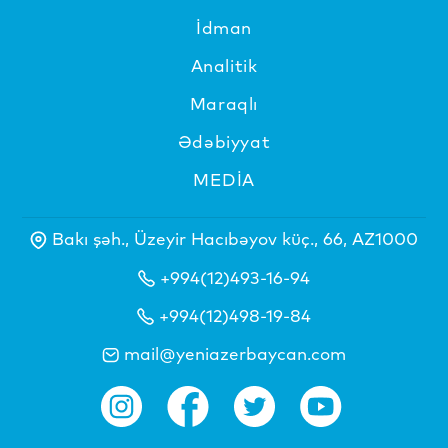
İdman
Analitik
Maraqlı
Ədəbiyyat
MEDİA
Bakı şəh., Üzeyir Hacıbəyov küç., 66, AZ1000
+994(12)493-16-94
+994(12)498-19-84
mail@yeniazerbaycan.com