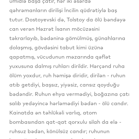
ümidlə başa çatır, hər iki əsərdə
qəhrəmanların dirilişi İncilin qüdrətiylə baş
tutur. Dostoyevski də, Tolstoy da ölü bəndəyə
can verən Həzrət İsanın möcüzəsini
təkrarlayıb, bədəninə gömülmüş, günahlarına
dolaşmış, gövdəsini tabut kimi üzünə
qapatmış, vücudunun məzarında qəflət
yuxusuna dalmış ruhları dirildir. Hərçənd ruha
ölüm yoxdur, ruh həmişə diridir, dirilən - ruhun
atıb getdiyi, başsız, yiyəsiz, cansız qoyduğu
bədəndir. Ruhun ehya vermədiyi, boğazına çatı
salıb yedəyincə hərləmədiyi bədən - ölü candır.
Kainatda ən təhlükəli varlıq, atom
bombasından qat-qat qorxulu silah da elə -
ruhsuz bədən, könülsüz candır; ruhunun