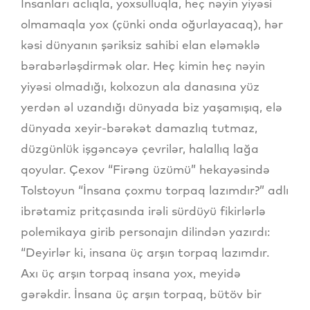
İnsanları aclıqla, yoxsulluqla, heç nəyin yiyəsi
olmamaqla yox (çünki onda oğurlayacaq), hər
kəsi dünyanın şəriksiz sahibi elan eləməklə
bərabərləşdirmək olar. Heç kimin heç nəyin
yiyəsi olmadığı, kolxozun ala danasına yüz
yerdən əl uzandığı dünyada biz yaşamışıq, elə
dünyada xeyir-bərəkət damazlıq tutmaz,
düzgünlük işgəncəyə çevrilər, halallıq lağa
qoyular. Çexov “Firəng üzümü” hekayəsində
Tolstoyun “İnsana çoxmu torpaq lazımdır?” adlı
ibrətamiz pritçasında irəli sürdüyü fikirlərlə
polemikaya girib personajın dilindən yazırdı:
“Deyirlər ki, insana üç arşın torpaq lazımdır.
Axı üç arşın torpaq insana yox, meyidə
gərəkdir. İnsana üç arşın torpaq, bütöv bir