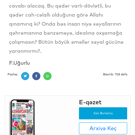
cavabı alacaq. Bu qədər varlı-dövlətli, bu
qədər cah-cəlallı olduğuna görə Allahı
qınamırıq ki? Onda bəs insan niyə xəyallarının
qəhrəmanına bənzəməyə, idealına oxşamağa
çalışmasın? Bütün böyük əməllər xəyal gücünə
yaranmırmı?..
F.Uğurlu
Paylaş:
Baxılıb: 728 dəfə
E-qəzet
Son Buraxılış
Arxivə Keç