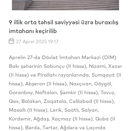
9 illik orta təhsil səviyyəsi üzrə buraxılış
imtahanı keçirilib
27 Aprel 2025 19:17
Aprelin 27-də Dövlət İmtahan Mərkəzi (DİM)
Bakı şəhərinin Sabunçu (II hissə), Nizami, Xəzər
(II hissə) və Pirallahı rayonlarında, Sumqayıt (II
hissə), Abşeron (II hissə), Naxçıvan, Göygöl,
Goranboy, Naftalan, Şəmkir (II hissə), Tovuz,
Qax, Balakən, Zaqatala, Cəlilabad (II hissə),
Masallı (II hissə), Lerik, Saatlı, Salyan,
Kürdəmir, Ağdaş, Xaçmaz (II hissə), Quba (II
hissə), Bərdə, Tərtər, Ağdərə və Laçında