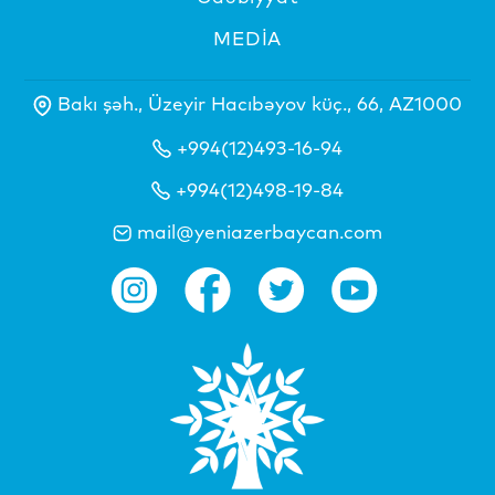
MEDİA
Bakı şəh., Üzeyir Hacıbəyov küç., 66, AZ1000
+994(12)493-16-94
+994(12)498-19-84
mail@yeniazerbaycan.com