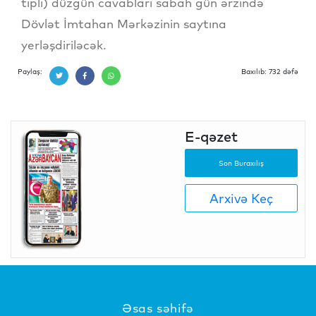
tipli) düzgün cavabları sabah gün ərzində
Dövlət İmtahan Mərkəzinin saytına
yerləşdiriləcək.
Paylaş:
Baxılıb: 732 dəfə
E-qəzet
Son Buraxılış
Arxivə Keç
Əsas səhifə