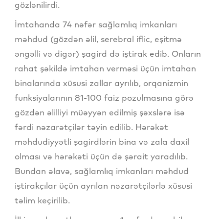
gözlənilirdi.
İmtahanda 74 nəfər sağlamlıq imkanları
məhdud (gözdən əlil, serebral iflic, eşitmə
əngəlli və digər) şagird də iştirak edib. Onların
rahat şəkildə imtahan verməsi üçün imtahan
binalarında xüsusi zallar ayrılıb, orqanizmin
funksiyalarının 81-100 faiz pozulmasına görə
gözdən əlilliyi müəyyən edilmiş şəxslərə isə
fərdi nəzarətçilər təyin edilib. Hərəkət
məhdudiyyətli şagirdlərin bina və zala daxil
olması və hərəkəti üçün də şərait yaradılıb.
Bundan əlavə, sağlamlıq imkanları məhdud
iştirakçılar üçün ayrılan nəzarətçilərlə xüsusi
təlim keçirilib.