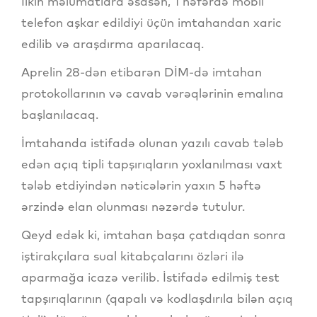
İlkin məlumatlara əsasən, 1 nəfərdə mobil
telefon aşkar edildiyi üçün imtahandan xaric
edilib və araşdırma aparılacaq.
Aprelin 28-dən etibarən DİM-də imtahan
protokollarının və cavab vərəqlərinin emalına
başlanılacaq.
İmtahanda istifadə olunan yazılı cavab tələb
edən açıq tipli tapşırıqların yoxlanılması vaxt
tələb etdiyindən nəticələrin yaxın 5 həftə
ərzində elan olunması nəzərdə tutulur.
Qeyd edək ki, imtahan başa çatdıqdan sonra
iştirakçılara sual kitabçalarını özləri ilə
aparmağa icazə verilib. İstifadə edilmiş test
tapşırıqlarının (qapalı və kodlaşdırıla bilən açıq