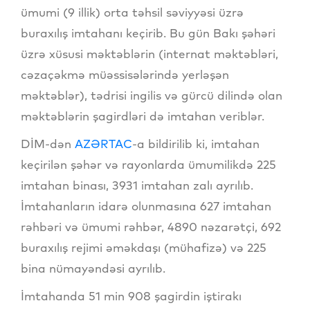
ümumi (9 illik) orta təhsil səviyyəsi üzrə
buraxılış imtahanı keçirib. Bu gün Bakı şəhəri
üzrə xüsusi məktəblərin (internat məktəbləri,
cəzaçəkmə müəssisələrində yerləşən
məktəblər), tədrisi ingilis və gürcü dilində olan
məktəblərin şagirdləri də imtahan veriblər.
DİM-dən
AZƏRTAC
-a bildirilib ki, imtahan
keçirilən şəhər və rayonlarda ümumilikdə 225
imtahan binası, 3931 imtahan zalı ayrılıb.
İmtahanların idarə olunmasına 627 imtahan
rəhbəri və ümumi rəhbər, 4890 nəzarətçi, 692
buraxılış rejimi əməkdaşı (mühafizə) və 225
bina nümayəndəsi ayrılıb.
İmtahanda 51 min 908 şagirdin iştirakı