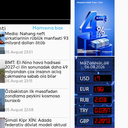
nti
Hamısına bax
Media: Nəhəng neft
şirkətlərinin rüblük mənfəəti 93
milyard dolları ötüb
05 Avqust 23:51
BMT: El-Nino hava hadisəsi
MƏZƏNNƏLƏR
2027-ci ilin sonunadək daha 49
06.08.2026
milyondan çox insanın aclıq
çəkməsinə səbəb ola bilər
1.7
05 Avqust 23:15
1.961
Özbəkistan ilk məsafədən
zondlama peykini kosmosa
2.1031
buraxıb
05 Avqust 22:58
0.0357
Şimali Kipr XİN: Adada
2.2873
federativ dövlət modeli aktual