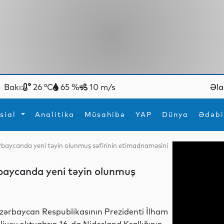
Bakı:
26 °C
65 %
10 m/s
Əla
sial
Analitika
Müsahibə
YAP
Dünya
Ədəbi
ərbaycanda yeni təyin olunmuş səfirinin etimadnaməsini
ya
İdman
Maraqlı
İdman
Yeni texnologiyalar
rbaycanda yeni təyin olunmuş
zərbaycan Respublikasının Prezidenti İlham