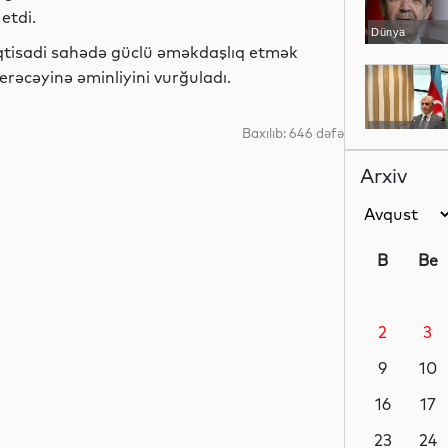
etdi.
Dünya
iqtisadi sahədə güclü əməkdaşlıq etmək
erəcəyinə əminliyini vurğuladı.
Baxılıb: 646 dəfə
YAP xəbərləri
Arxiv
İdman
B
Be
2
3
Dünya
9
10
16
17
İqtisadiyyat
23
24