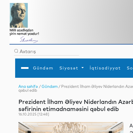
Gündəm
Siyasət
İqtisadiyyat
So
Ana səhifə
/
Gündəm
/ Prezident İlham Əliyev Niderlandın Az
qəbul edib
Ana səhifə
Ədəbiyyat
Siyasət
Sosial
Dün
Gündəm
MEDİA
Xarici siyasət
Turizm
Prezident İlham Əliyev Niderlandın Azə
İqtisadiyyat
Daxili siyasət
Elm
səfirinin etimadnaməsini qəbul edib
YAP
Din
Analitika
Hadisə
16.10.2025 [12:48]
Mədəniyyət
Diaspor
Müsahibə
A