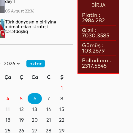
deyil
BİRJA
05 Avqust 22:36
Platin :
2984.282
Türk dünyasının birliyinə
xidmət edən strateji
Qızıl :
tərəfdaşlıq
7030.3585
05 Avqust 22:23
Gümüş :
103.2679
“Qarabağ” “Dinamo” ilə oyun
üçün Polşaya yola düşüb
Palladium :
2317.5845
05 Avqust 22:19
Ça
Ç
Ca
C
Ş
Pit Heqset ABŞ Silahlı
Qüvvələrinin əsas sursat
1
ehtiyatlarının tükəndiyini
təkzib edib
4
5
6
7
8
05 Avqust 21:57
11
12
13
14
15
Qızılın qiyməti 4200 dolları
ötüb
18
19
20
21
22
25
26
27
28
29
05 Avqust 21:37