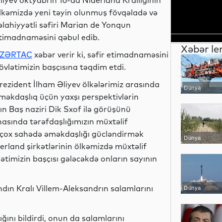
liyev oktyabrın 16-da Niderland Krallığının
lkəmizdə yeni təyin olunmuş fövqəladə və
əlahiyyətli səfiri Marian de Yonqun
timadnaməsini qəbul edib.
Xəbər le
ZƏRTAC
xəbər verir ki, səfir etimadnaməsini
övlətimizin başçısına təqdim etdi.
rezident İlham Əliyev ölkələrimiz arasında
Dünya
məkdaşlıq üçün yaxşı perspektivlərin
n Baş naziri Dik Sxof ilə görüşünü
asında tərəfdaşlığımızın müxtəlif
r çox sahədə əməkdaşlığı gücləndirmək
Dünya
iderland şirkətlərinin ölkəmizdə müxtəlif
ətimizin başçısı gələcəkdə onların sayının
ndın Kralı Villem-Aleksandrın salamlarını
Dünya
ını bildirdi, onun da salamlarını