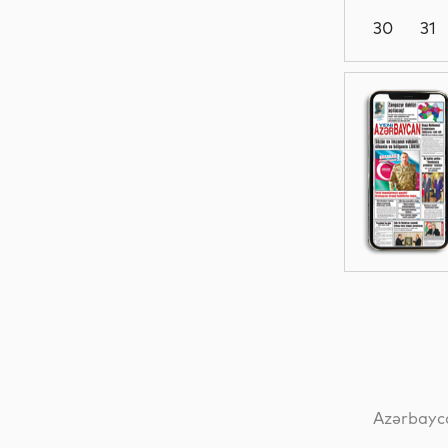
30
31
Dünya
Elm
İqtisadiyyat
Dünya
Azərbayca