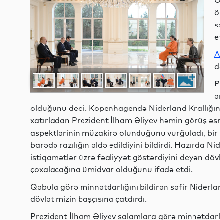
Ə
ö
s
e
A
d
P
ə
olduğunu dedi. Kopenhagendə Niderland Krallığını
xatırladan Prezident İlham Əliyev həmin görüş əsn
aspektlərinin müzakirə olunduğunu vurğuladı, bi
barədə razılığın əldə edildiyini bildirdi. Hazırda N
istiqamətlər üzrə fəaliyyət göstərdiyini deyən dövl
çoxalacağına ümidvar olduğunu ifadə etdi.
Qəbula görə minnətdarlığını bildirən səfir Niderla
dövlətimizin başçısına çatdırdı.
Prezident İlham Əliyev salamlara görə minnətdarlığ