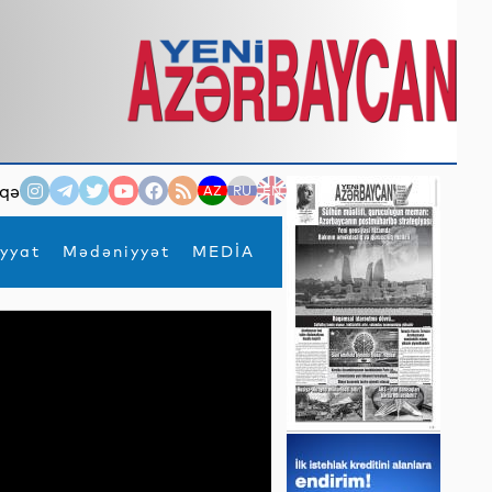
qə
AZ
RU
EN
yyat
Mədəniyyət
MEDİA
×